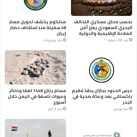
بحسب محلل عسكري التحالف
سنتكوم يكشف تحويل مسار
البحري السعودي يعزز أمن
48 سفينة منذ استئناف حصار
الملاحة الإقليمية والدولية
إيران
منذ 38 دقيقة
منذ يوم واحد
حرس الحدود بجازان ينقذ مقيم
مسام ينتزع 1448 لغمًا وذخائر
باكستاني بعد وعكة صحية في
وعبوات ناسفة في اليمن خلال
البحر
أسبوع
منذ يومين
منذ 3 أيام