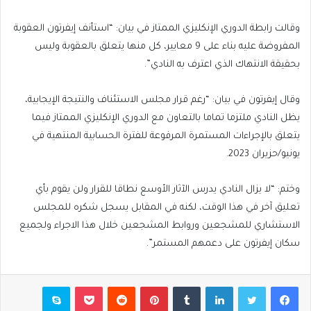
وقالت رابطة الدوري الإنكليزي الممتاز في بيان: “استأنف إيفرتون العقوبة
المفروضة عليه بناء على 9 معايير، كل منها يتعلق بالعقوبة وليس
بحقيقة الانتهاك الذي اعترف به النادي”.
وقال إيفرتون في بيان: “رغم قرار مجلس الاستئناف والنتيجة الإيجابية،
يظل النادي ملتزما تماما بالتعاون مع الدوري الإنكليزي الممتاز فيما
يتعلق بالإجراءات المستمرة المرفوعة للفترة الحسابية المنتهية في
يونيو/حزيران 2023.
وختم: “لا يزال النادي يدرس الآثار الأوسع نطاقا للقرار ولن يقوم بأي
تعليق آخر في هذا الوقت، لكنه في المقابل يسجل شكره للمجلس
الاستشاري للمشجعين وروابط المشجعين خلال هذا الاجراء ولجميع
سكان إيفرتون على دعمهم المستمر”.
فيسبوك
تويتر
لينكدإن
بينتيريست
بوكيت
سكايب