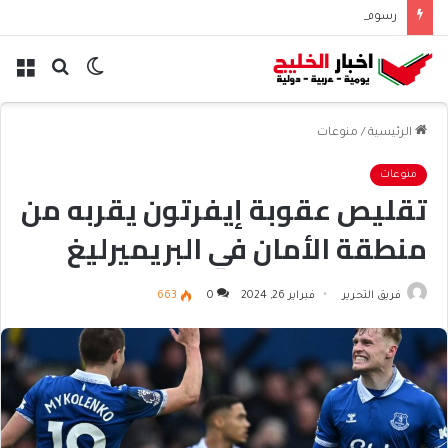
رسوم الحوثيين على باب المندب تعيد حسابات مخاطر الملاحة
الوضع
بحث
الق
المظلم
عن
الرئيسية
/
منوعات
منوعات
تقليص عقوبة إيفرتون يقربه من
منطقة الأمان في البريميرليغ
فريق التحرير
فبراير 26, 2024
0
663