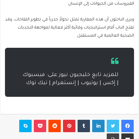
الفيروسات من الحيوانات إلى الإنسان.
ويرى الباحثون أن هذه المقاربة تمثل تحولاً جذرياً في تطوير اللقاحات، وقد
تفتح الباب أمام استراتيجيات وقائية أكثر فعالية لمواجهة التحديات
الصحية العالمية في المستقبل.
للمزيد تابع خليجيون نيوز على: فيسبوك
| إكس | يوتيوب | إنستغرام | تيك توك
فيسبوك
تويتر
لينكدإن
بينتيريست
بوكيت
سكايب
مشاركة عبر البريد
طباعة