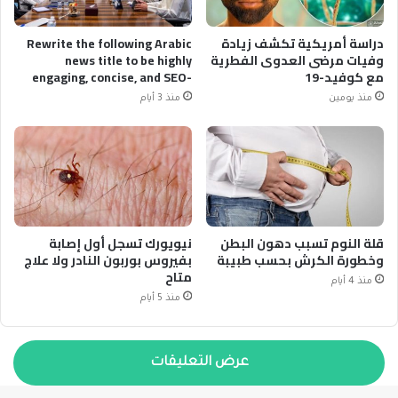
دراسة أمريكية تكشف زيادة
Rewrite the following Arabic
وفيات مرضى العدوى الفطرية
news title to be highly
مع كوفيد-19
engaging, concise, and SEO-
optimized. Original Title:
منذ يومين
منذ 3 أيام
رئيس الوزراء الكويتي يبحث
مستجدات مشروع مستشفيات
الضمان الصحي وتطوير
منظومة التأمين الصحي
OUTPUT RULES (STRICT): *
Language: Arabic only. *
Output ONLY the plain text of
the new title. * NO quotation
قلة النوم تسبب دهون البطن
نيويورك تسجل أول إصابة
marks (” ” or « »). * NO
وخطورة الكرش بحسب طبيبة
بفيروس بوربون النادر ولا علاج
conversational filler,
متاح
greetings, or introductory
منذ 4 أيام
text. * NO markdown, NO
منذ 5 أيام
HTML tags, NO punctuation at
the very end of the title. * NO
multiple options or
suggestions; provide exactly
عرض التعليقات
ONE title. * Length: Keep it
short (maximum 10-12 words).