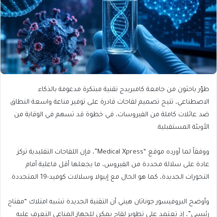
طوّر باحثون من جامعة كامبريدج تقنية مبتكرة مدعومة بالذكاء
الاصطناعي، تتيح تصميم لقاحات قادرة على توفير مناعة واسعة النطاق
ضد عائلات كاملة من الفيروسات، في خطوة قد تسهم في الوقاية من
الأوبئة المستقبلية.
ووفقاً لما أورده موقع “Medical Xpress”، فإن اللقاحات التقليدية تركز
عادة على سلالة محددة من الفيروس، ما يجعلها أقل فاعلية أمام
التحورات الجديدة، كما هو الحال مع إيبولا وسلالات كوفيد-19 المتجددة.
وأوضح البروفيسور جوناثان هيني أن التقنية الجديدة تشبه امتلاك “مفتاح
رئيسي”، إذ تعتمد على تطوير لقاح يمكن للجهاز المناعي التعرف عليه