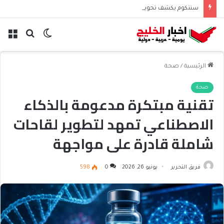
سنتكوم يكشف تحويل مسار 48 سفينة منذ استئناف حصار إيران
الوضع
بحث
الق
المظلم
عن
الرئيسية
/
صحة
صحة
تقنية مبتكرة مدعومة بالذكاء
الاصطناعي تمهد لتطوير لقاحات
شاملة قادرة على مواجهة
عائلات كاملة من الفيروسات
فريق التحرير
يونيو 26, 2026
0
598