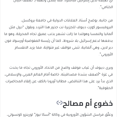
أي صيغة تدين إسرائيل مباشرة، مما يمكن وصفه بـ”ضعف البيان
الختامي”.
من جانبه، يوضح أستاذ العلاقات الدولية في جامعة بروكسل،
البروفيسور كورت ديبوف للجزيرة نت جذور هذا التردد ويقول “دول مثل
ألمانيا والنمسا وهولندا ما زالت تشعر بذنب عميق تجاه المحرقة، وهو ما
يدفعها لدعم إسرائيل بلا شروط، كما أن رئيسة المفوضية أورسولا فون
دير لاين، وهي ألمانية، تتبنى مواقف غير متوازنة، مما يزيد الانقسام
الأوروبي”.
ويرى ديبوف أن غياب موقف واضح من الاتحاد الأوروبي تجاه ما يحدث
في غزة “أضعف بشدة مصداقيته، خاصة أمام العالم العربي والإسلامي،
الذي بدأ يرد على هذا التناقض، مطالبا أوروبا بالكف عن إلقاء المحاضرات
الحقوقية”.
خضوع أم مصالح
وعلَّق مراسل الشؤون الأوروبية في وكالة “أسكا نيوز” لورينزو كونسولي،