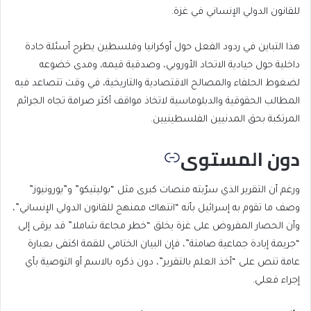
للقانون الدولي الإنساني في غزة.
هذا التباين في ردود الفعل حول أوكرانيا وفلسطين يطرح أسئلة حادة
داخلية حول حيادية الاتحاد الأوروبي، وصدقية قيمه، ومدى خضوعه
لضغوط الحلفاء والمصالح الاقتصادية والتاريخية، في وقت تتصاعد فيه
المطالب الحقوقية والدبلوماسية لاتخاذ مواقف أكثر صرامة تجاه الجرائم
المرتكبة بحق المدنيين الفلسطينيين.
دون المستوى
ورغم أن التقرير الذي سرّبته منصات كبرى مثل “بوليتيكو” و”يورونيوز”
وصف ما تقوم به إسرائيل بأنه “انتهاك ممنهج للقانون الدولي الإنساني”،
وأن الحصار المفروض على غزة يخلق “خطر مجاعة شاملا” قد يرقى إلى
“جريمة إبادة جماعية صامتة”، فإن البيان الختامي للقمة اكتفى بعبارة
عامة تنص على “أخذ العلم بالتقرير”، دون ذكره بالاسم أو التوصية بأي
إجراء فعلي.