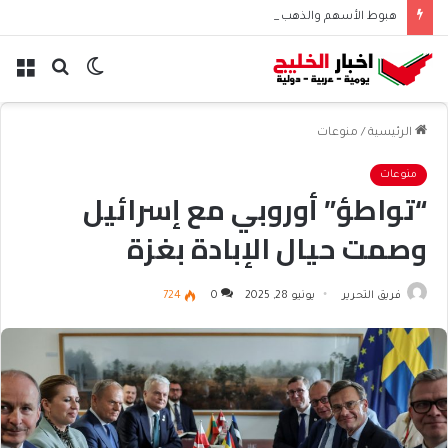
هبوط الأسهم والذهب وصعود النفط يعقّد مسار الفدرالي
الوضع
بحث
الق
المظلم
عن
الرئيسية
/
منوعات
منوعات
“تواطؤ” أوروبي مع إسرائيل
وصمت حيال الإبادة بغزة
فريق التحرير
يونيو 28, 2025
0
724