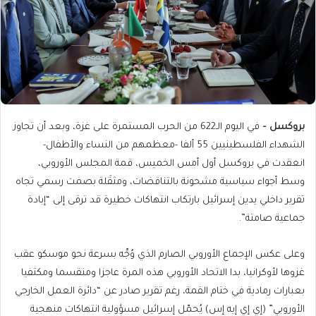
بروكسل –
في اليوم الـ622 من الحرب المستمرة على غزة، وبعد أن تجاوز
الشهداء الفلسطينيين 55 ألفا -معظمهم من النساء والأطفال-
انعقدت في بروكسل أول أمس الخميس، قمة المجلس الأوروبي،
وسط أجواء سياسية مشحونة بالتناقضات، ومثقَلة بصمت رسمي تجاه
تقرير داخلي يدين إسرائيل بارتكاب انتهاكات خطيرة قد ترقى إلى “إبادة
جماعية صامتة”.
وعلى عكس الإجماع الأوروبي الصارم الذي وُجِّه بسرعة نحو موسكو عقب
غزوها لأوكرانيا، بدا الاتحاد الأوروبي هذه المرة عاجزا ومنقسما ومكتفيا
بعبارات رمادية في ختام القمة، رغم تقرير صادر عن “دائرة العمل الخارجي
الأوروبي” (إي إي إيه إس) يُحمّل إسرائيل مسؤولية انتهاكات منهجية