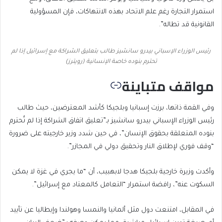
استمرار التجارة رغم علم الاتحاد بهذه الانتهاكات، فإن المسؤولية
القانونية قد تطاله”.
رئيس الوزراء الإسباني بيدرو سانشيز طالب بتعليق الشراكة مع إسرائيل إذا لم
تحترم بنوده خاصة الإنسانية (رويترز)
مواقف متباينة
وفي القمة ذاتها، برزت إسبانيا وبلجيكا كأشد المعترضين، حيث طالب
رئيس الوزراء الإسباني بيدرو سانشيز بـ”تعليق اتفاق الشراكة إذا لم تُحترم
بنوده المتعلقة بحقوق الإنسان”، في حين شدد وزير خارجيته على ضرورة
“وقف فوري لإطلاق النار وتحقيق دولي في المجازر”.
وأكدت وزيرة خارجية بلجيكا هدجا لابهبيب، أن “ما يجري في غزة لا يمكن
السكوت عنه”، رافضة استمرار “التعامل كالمعتاد مع إسرائيل”.
في المقابل، امتنعت دول مثل ألمانيا والنمسا وهولندا وإيطاليا عن تأييد