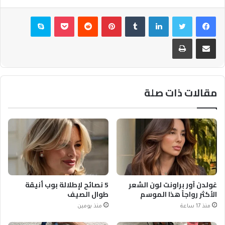
فيسبوك
تويتر
لينكدإن
بينتيريست
بوكيت
سكايب
مشاركة عبر البريد
طباعة
مقالات ذات صلة
غولدن آور براونت لون الشعر
5 نصائح لإطلالة بوب أنيقة
الأكثر رواجاً هذا الموسم
طوال الصيف
منذ 17 ساعة
منذ يومين