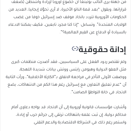
من جهته يرى النائب بوتينغا أن خضوع أوروبا لإرادة واشنطن يُضعف
قراراتها، ويقول “بعد قمة الناتو الأخيرة، لا أرى تحوّلا إيجابيا، العديد من
الحكومات الأوروبية تتردد باتخاذ موقف ضد إسرائيل خوفا من غضب
الولايات المتحدة”. وتساءل: “إذا كنا مجرد تابعين، فكيف يمكننا الادعاء
بالسيادة أو الدفاع عن القيم العالمية؟”.
إدانة حقوقية
ولم تقتصر ردود الفعل على السياسيين، فقد أصدرت منظمات كبرى
مثل العفو الدولية وهيومن رايتس ووتش بيانات شديدة اللهجة،
ووصفت الأولى التأخر في مراجعة الاتفاق بـ”الكارثة الأخلاقية”، ورأت الثانية
أن “عدم تعليق التعاون مع إسرائيل رغم هذا الكم من الانتهاكات، يضع
الاتحاد في خانة التواطؤ الصامت”.
وأشارت مؤسسات قانونية أوروبية إلى أن الاتحاد قد يواجه دعاوى أمام
محاكم دولية، إن ثبت علمه بانتهاكات ترتقي إلى جرائم حرب أو إبادة،
واستمر رغم ذلك في الشراكة الاقتصادية والدعم التقني.