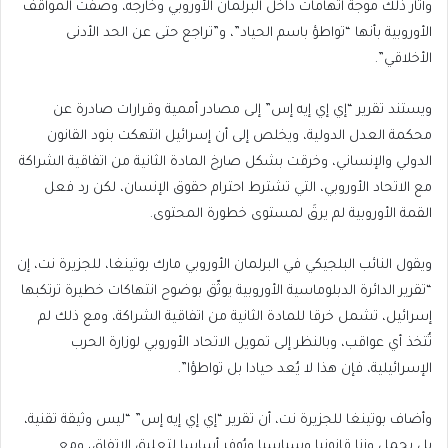
وأثار ذلك موجة اتهامات داخل البرلمان الأوروبي وخارجه، وصفت المواقف
الأوروبية بأنها “تواطؤ باسم الحياد”، و”تراجع حتى عن الحد الأدنى
الأخلاقي”.
ويستند تقرير “إي إي إيه إس” إلى مصادر أممية وقرارات صادرة عن
محكمة العدل الدولية، ويخلص إلى أن إسرائيل انتهكت بنود القانون
الدولي والإنساني، وخرقت بشكل صارخ المادة الثانية من اتفاقية الشراكة
مع الاتحاد الأوروبي، التي تشترط احترام حقوق الإنسان، لكن رد فعل
القمة الأوروبية لم يرقَ لمستوى خطورة المحتوى.
ويقول النائب البلجيكي في البرلمان الأوروبي مارك بوتينغا، للجزيرة نت، إن
“تقرير الدائرة الدبلوماسية الأوروبية يوثّق بوضوح انتهاكات خطيرة ترتكبها
إسرائيل، تشمل خرقا للمادة الثانية من اتفاقية الشراكة، ومع ذلك لم
تُتخذ أي عواقب، وبالنظر إلى تمويل الاتحاد الأوروبي لوزارة الحرب
الإسرائيلية، فإن هذا لا يُعد حيادا بل تواطؤا”.
وأضاف بوتينغا للجزيرة نت، أن تقرير “إي إي إيه إس” “ليس وثيقة تقنية،
بل يحمل وزنا قانونيا وسياسيا ويُوفر أساسا لتعليق الاتفاق، ومع