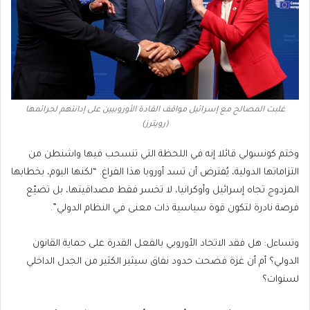
غلبت المصالح مع إسرائيل مواقف القادة الأوروبيين على إدانتهم لجرائمها
(رويترز)
وختم كونسولي قائلا إنه في اللحظة التي تنسحب فيها واشنطن من
التزاماتها الدولية، يُفترض أن تسد أوروبا هذا الفراغ. “لكنها اليوم، بخطابها
المزدوج تجاه إسرائيل وأوكرانيا، لا تخسر فقط مصداقيتها، بل تضيّع
فرصة نادرة لتكون قوة سياسية ذات معنى في النظام الدولي”.
وتساءل: هل فقد الاتحاد الأوروبي بالفعل القدرة على حماية القانون
الدولي؟ أم أن غزة فضحت حدود نفاق سيثير الكثير من الجدل الداخلي
لسنوات؟