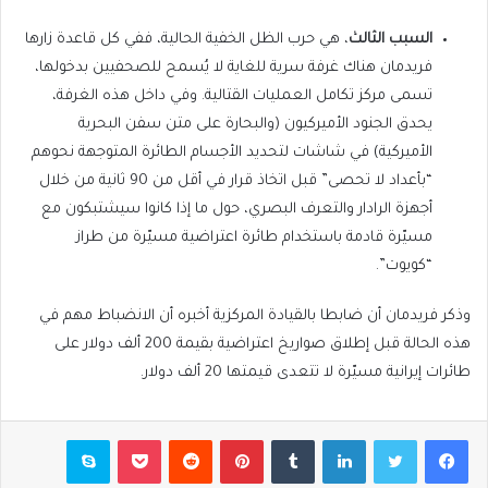
السبب الثالث
، هي حرب الظل الخفية الحالية، ففي كل قاعدة زارها
فريدمان هناك غرفة سرية للغاية لا يُسمح للصحفيين بدخولها،
تسمى مركز تكامل العمليات القتالية. وفي داخل هذه الغرفة،
يحدق الجنود الأميركيون (والبحارة على متن سفن البحرية
الأميركية) في شاشات لتحديد الأجسام الطائرة المتوجهة نحوهم
“بأعداد لا تحصى” قبل اتخاذ قرار في أقل من 90 ثانية من خلال
أجهزة الرادار والتعرف البصري، حول ما إذا كانوا سيشتبكون مع
مسيّرة قادمة باستخدام طائرة اعتراضية مسيّرة من طراز
“كويوت”.
وذكر فريدمان أن ضابطا بالقيادة المركزية أخبره أن الانضباط مهم في
هذه الحالة قبل إطلاق صواريخ اعتراضية بقيمة 200 ألف دولار على
طائرات إيرانية مسيّرة لا تتعدى قيمتها 20 ألف دولار.
فيسبوك
تويتر
لينكدإن
بينتيريست
بوكيت
سكايب
مشاركة عبر البريد
طباعة