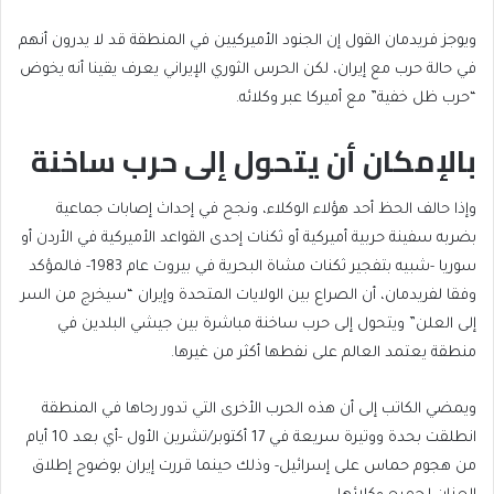
ويوجز فريدمان القول إن الجنود الأميركيين في المنطقة قد لا يدرون أنهم
في حالة حرب مع إيران، لكن الحرس الثوري الإيراني يعرف يقينا أنه يخوض
“حرب ظل خفية” مع أميركا عبر وكلائه.
بالإمكان أن يتحول إلى حرب ساخنة
وإذا حالف الحظ أحد هؤلاء الوكلاء، ونجح في إحداث إصابات جماعية
بضربه سفينة حربية أميركية أو ثكنات إحدى القواعد الأميركية في الأردن أو
سوريا -شبيه بتفجير ثكنات مشاة البحرية في بيروت عام 1983- فالمؤكد
وفقا لفريدمان، أن الصراع بين الولايات المتحدة وإيران “سيخرج من السر
إلى العلن” ويتحول إلى حرب ساخنة مباشرة بين جيشي البلدين في
منطقة يعتمد العالم على نفطها أكثر من غيرها.
ويمضي الكاتب إلى أن هذه الحرب الأخرى التي تدور رحاها في المنطقة
انطلقت بحدة ووتيرة سريعة في 17 أكتوبر/تشرين الأول -أي بعد 10 أيام
من هجوم حماس على إسرائيل- وذلك حينما قررت إيران بوضوح إطلاق