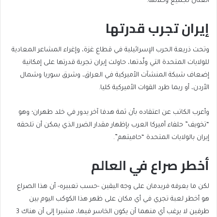
العنان لجميع وكلائها.
إيران تجرب قدرتها
وتحت ذريعة الحرب الإسرائيلية في قطاع غزة، وإغراء المشاعر المعادية
للولايات المتحدة التي ولّدتها، حاولت إيران تجربة قدرتها على إمكانية
إضعاف شبكة المنشآت الأميركية في العراق، وشرق سوريا وشمال
الأردن، أو ربما طرد القوات الأميركية كليا.
وأعرب الكاتب عن اعتقاده بأن ثمة هدفا آخر يدور في خلد طهران؛ وهو
“تخويف” حلفاء أميركا العرب بإظهار مقدار الضرر الذي يمكن أن تلحقه
إيران بالولايات المتحدة “حاميتهم”.
أخطر صراع في العالم
لكن ما يعرفه فريدمان على وجه اليقين -حسب تعبيره- أن هذا الصراع
هو أخطر لعبة تجري في أي مكان على ظهر هذا الكوكب اليوم بين
طرفين لا يرغب أي منهما أن يكون الخاسر فيها، مشيرا إلى أن هناك 3