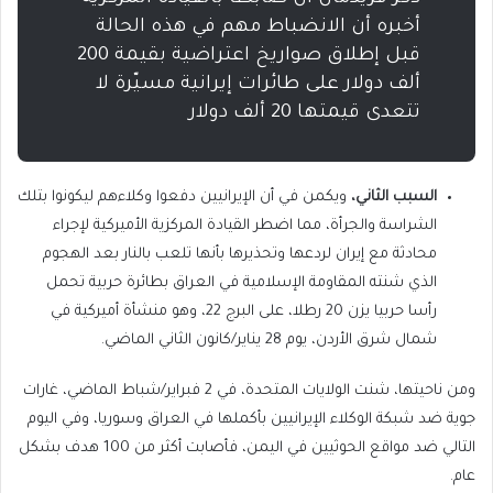
أخبره أن الانضباط مهم في هذه الحالة
قبل إطلاق صواريخ اعتراضية بقيمة 200
ألف دولار على طائرات إيرانية مسيّرة لا
تتعدى قيمتها 20 ألف دولار
السبب الثاني،
ويكمن في أن الإيرانيين دفعوا وكلاءهم ليكونوا بتلك
الشراسة والجرأة، مما اضطر القيادة المركزية الأميركية لإجراء
محادثة مع إيران لردعها وتحذيرها بأنها تلعب بالنار بعد الهجوم
الذي شنته المقاومة الإسلامية في العراق بطائرة حربية تحمل
رأسا حربيا يزن 20 رطلا، على البرج 22، وهو منشأة أميركية في
شمال شرق الأردن، يوم 28 يناير/كانون الثاني الماضي.
ومن ناحيتها، شنت الولايات المتحدة، في 2 فبراير/شباط الماضي، غارات
جوية ضد شبكة الوكلاء الإيرانيين بأكملها في العراق وسوريا، وفي اليوم
التالي ضد مواقع الحوثيين في اليمن، فأصابت أكثر من 100 هدف بشكل
عام.