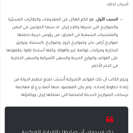
أسباب لذلك:
السبب الأول
، هو الكم الهائل من المقذوفات والطائرات المسيّرة
والصواريخ التي نشرها وكلاء إيران -لا سيما الحوثيين في اليمن
والمليشيات الشيعية في العراق- من رؤوس حربية تحملها
صواريخ أرض بحر، وصواريخ كروز، وصواريخ باليستية، وزوارق
انتحارية ومركبات غواصة غير مأهولة، وكلها أسلحة ظلوا يطلقونها
على القواعد والبوارج الحربية والسفن الأميركية والسفن التجارية
في البحر الأحمر.
وزعم الكاتب أن تلك القواعد الأميركية أُنشئت لمنع تنظيم الدولة من
إعادة خطوط إمداده، ولم يكن المقصود منها أصلا ردع أو مهاجمة
ترسانات الصواريخ الحديثة الضخمة التي تمتلكها إيران ووكلاؤها.
ذكر فريدمان أن ضابطا بالقيادة المركزية