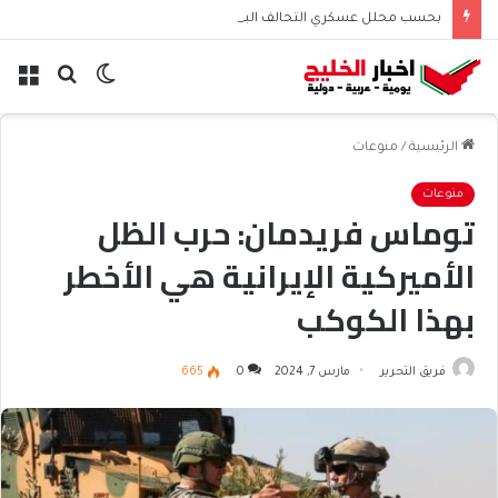
بحسب محلل عسكري التحالف البحري السعودي يعزز أمن الملاحة الإقليمية والدولية
الوضع
بحث
الق
المظلم
عن
الرئيسية
/
منوعات
منوعات
توماس فريدمان: حرب الظل
الأميركية الإيرانية هي الأخطر
بهذا الكوكب
فريق التحرير
مارس 7, 2024
0
665