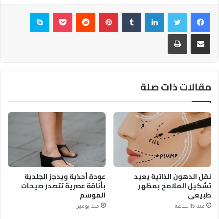
فيسبوك
تويتر
لينكدإن
بينتيريست
بوكيت
سكايب
مشاركة عبر البريد
طباعة
مقالات ذات صلة
نقل الدهون الذاتية يعيد
عودة أحذية ويدجز الجلدية
تشكيل الملامح بمظهر
بأناقة عصرية تتصدر صيحات
طبيعي
الموسم
منذ 15 ساعة
منذ يومين