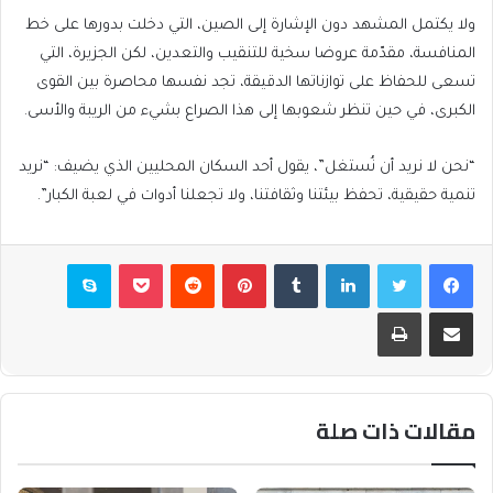
ولا يكتمل المشهد دون الإشارة إلى الصين، التي دخلت بدورها على خط
المنافسة، مقدّمة عروضا سخية للتنقيب والتعدين، لكن الجزيرة، التي
تسعى للحفاظ على توازناتها الدقيقة، تجد نفسها محاصرة بين القوى
الكبرى، في حين تنظر شعوبها إلى هذا الصراع بشيء من الريبة والأسى.
“نحن لا نريد أن نُستغل”، يقول أحد السكان المحليين الذي يضيف: “نريد
تنمية حقيقية، تحفظ بيئتنا وثقافتنا، ولا تجعلنا أدوات في لعبة الكبار”.
فيسبوك
تويتر
لينكدإن
بينتيريست
بوكيت
سكايب
مشاركة عبر البريد
طباعة
مقالات ذات صلة