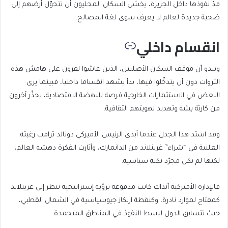
مدّ نفوذها داخل الجزيرة، يخشى السكان المحليون أن تتحوّل أرضهم إلى
ضحية جديدة لعالم لا يعرف سوى لغة المصالح.
انقسام داخلي
ويبدو أن موقف السكان الأصليين، الذين عاشوا لقرون على هامش هذه
الثروات دون أن يتدخّلوا فيها، بدأ يشهد انقساما داخليا، فبينما يرى
البعض في الاستثمارات الخارجية فرصة للنهضة الاقتصادية، يحذّر آخرون
من كارثة بيئية وتهديد لهويتهم الثقافية.
وقد اشتد هذا الجدل عندما أبدى الرئيس الأميركي دونالد ترامب رغبته
العلنية في “شراء” غرينلاند من الدانمارك، وأثارت الفكرة دهشة العالم،
لكنها لم تكن مجرّد نكتة سياسية.
فالإدارة الأميركية آنذاك كانت مدفوعة برؤية إستراتيجية تنظر إلى غرينلاند
كمفتاح لموارد نادرة، وكنقطة ارتكاز جيوسياسية في الشمال القطبي،
حيث تتسابق الدول لبسط النفوذ في المناطق المتجمدة.