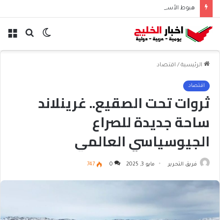
هبوط الأسهم والذهب وصعود النفط يعقّد مسار الفدرالي
الوضع
بحث
الق
المظلم
عن
الرئيسية
/
اقتصاد
اقتصاد
ثروات تحت الصقيع.. غرينلاند
ساحة جديدة للصراع
الجيوسياسي العالمي
فريق التحرير
مايو 3, 2025
0
747