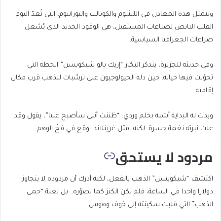
وتتمثل هذه المعادن في الليثيوم والكوبالت واليورانيوم، التي تُعدّ اليوم
القلب النابض لصناعات المستقبل، هي الوقود الجديد الذي يُشعل
صراعات الجغرافيا السياسية.
وفي حديثه للجزيرة، يتذكر البحّار “إريك بالو شيكوبسن” الحظة التي
تحوّلت فيها حياته، حين دله الجيولوجيون على ترسّبات للذهب قرب مكان
إقامته.
وبدت له البداية أشبه بحلم وردي: “ظننت أنني سأصبح غنيا”، يقول وقد
علت نبرته نغمة حسرة. لكنه، مثل غرينلاند، وقع في فخّ الوهم.
مردود لا يستحق
اكتشف “شيكوبسن” الذهب بالفعل، لكنه أدرك أن مردوده لا يتجاوز
دولارا واحدا في الساعة، فلم يكن الكنز كما تصوّره.. بل لعنة “حمى
الذهب” التي قلبت سكينته إلى خوف وهوس.