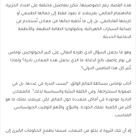
هذه القصة، رغم خصوصيتها، تتكرر بتفاصيل مختلفة على امتداد الجزيرة،
فالاهتمام العالمي بغرينلاند لا يعود فقط إلى جمالها الطبيعي أو
تاريخها الفايكنغي، بل إلى ما تُخفيه جبالها من معادن تُستخدم في
صناعة السيارات الكهربائية، وتكنولوجيا الطاقة النظيفة، والأنظمة
الدفاعية الحديثة.
وهو ما يجعل السؤال الذي طرحه البقالي على كبير الجيولوجيين توماس
في يوم عاصف بالغ الدلالة: ما الذي يجعل هذه المعادن نادرة؟ ولماذا
تُثير كل هذا التنافس الدولي؟
أجاب توماس ببساطة العالم الواثق: “ليست الندرة في عددها، بل في
صعوبة استخراجها، وفي الكلفة البيئية والسياسية لذلك”. فالمعادن
النادرة موجودة في أماكن متعددة حول العالم، لكن غرينلاند تملك ما هو
أكثر من الكمية: تملك الجودة، والتنوّع، والأهم التوقيت الجيوسياسي
المناسب.
إلا أن تلك الثروة لا تخلو من التبعات، فبينما تطمح الحكومات الكبرى إلى