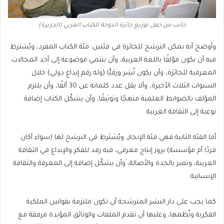
جانب من حفل توزيع جائزة الدوحة للكتاب العربي (الجزيرة)
وأوضح أنه يمكن الترشح للجائزة في فئتين: فئة الكتاب المفرد، ويُشترط
فيه أن يكون مؤلفًا باللغة العربية، وأن ينتمي موضوعه إلى أحد المجالات
المعرفية للجائزة، وأن يكون نُشِر ورقيًّا (وله رقم إيداع دولي) خلال
السنوات الثلاث الأخيرة، وألا يقل عدد كلماته عن 30 ألفًا، وأن يلتزم
المؤلف بالضوابط العلمية منهجًا وتوثيقًا، وأن يشكّل الكتاب إضافة
نوعية إلى الثقافة العربية.
أما الفئة الثانية فهي فئة الإنجاز، ويُشتَرط في الترشح لها (سواء أكان
فردًا أم مؤسسة) بروز إنتاج معرفي، فيه رفد للفكر والإبداع في الثقافة
العربية، وتميز بالجدة والأصالة، وأن يشكّل إضافة إلى المعرفة والثقافة
الإنسانية.
كما يجب على دار النشر المترشحة أن تكون ملتزمة بقوانين الملكية
الفكرية ونُظمها، وعليها أن تقدم الملفات والوثائق المؤيدة مرفقة مع