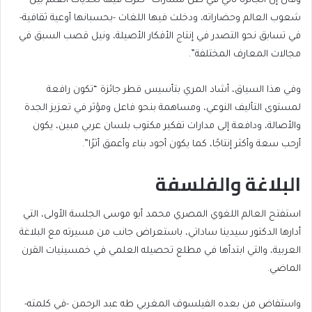
وقال إن الجائزة تأتي في ظل مسارات “كثرت فيها تحديات العلم بين
شعوب العالم وحضاراته، ودخلت فيها اللغات -بحسبانها أوعية ثقافية-
في تسابق نحو التصدر في إنتاج الأفكار الأصيلة، ونيل قصب السبق في
مجالات المعارف المختلفة”.
وفي هذا السياق، أشاد المري بتأسيس قطر جائزة “تكون رافعة
لمستوى التأليف النوعي، ومساهمة بنحو فاعل ومؤثر في تعزيز الجدة
والأصالة، ودافعة إلى مدارات تفكير مكتوب بلسان عربي مبين، يكون
أرحب سعة وأكثر إنتاجًا، كما يكون أجود بناء وأعمق أثرًا”.
البلاغة والفلسفة
استفتح العالم اللغوي المصري محمد أبو موسى الجلسة الأولى، التي
أدارها الدكتور سيدينا ساداتي، باستعراض جانب من مسيرته مع البلاغة
العربية، والتي ابتدأها في مطلع تحصيله العلمي في خمسينيات القرن
الماضي.
واستفاض من بعده الفيلسوف المغربي طه عبد الرحمن -في كلمته-