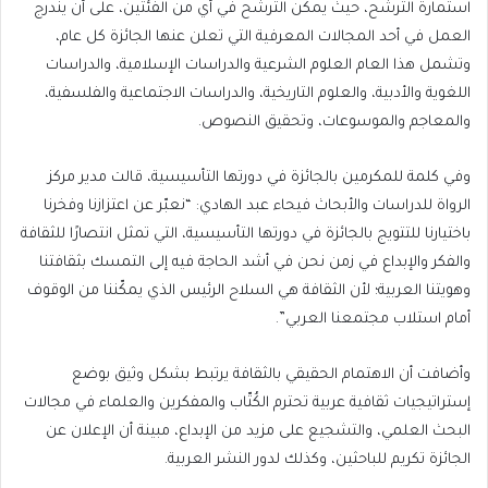
استمارة الترشح، حيث يمكن الترشح في أي من الفئتين، على أن يندرج
العمل في أحد المجالات المعرفية التي تعلن عنها الجائزة كل عام،
وتشمل هذا العام العلوم الشرعية والدراسات الإسلامية، والدراسات
اللغوية والأدبية، والعلوم التاريخية، والدراسات الاجتماعية والفلسفية،
والمعاجم والموسوعات، وتحقيق النصوص.
وفي كلمة للمكرمين بالجائزة في دورتها التأسيسية، قالت مدير مركز
الرواة للدراسات والأبحاث فيحاء عبد الهادي: “نعبّر عن اعتزازنا وفخرنا
باختيارنا للتتويج بالجائزة في دورتها التأسيسية، التي تمثل انتصارًا للثقافة
والفكر والإبداع في زمن نحن في أشد الحاجة فيه إلى التمسك بثقافتنا
وهويتنا العربية؛ لأن الثقافة هي السلاح الرئيس الذي يمكّننا من الوقوف
أمام استلاب مجتمعنا العربي”.
وأضافت أن الاهتمام الحقيقي بالثقافة يرتبط بشكل وثيق بوضع
إستراتيجيات ثقافية عربية تحترم الكُتّاب والمفكرين والعلماء في مجالات
البحث العلمي، والتشجيع على مزيد من الإبداع، مبينة أن الإعلان عن
الجائزة تكريم للباحثين، وكذلك لدور النشر العربية.