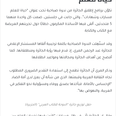
تكوّن برنامج إطلاق الجائزة من ندوة صباحية تحت عنوان “حياة للعلم:
مسارات وشهادات”، والتي جاءت في جلستين، ضمت كل واحدة منهما
5 متحدثين، ألقى فيها الأساتذة المكرمون خطابًا حول تجربتهم العريضة
مع الكتاب والكتابة.
وقد استُهِلت الندوة الصباحية بكلمة ترحيبية ألقاها المستشار الإعلامي
للجائزة عبد الرحمن المري، إذ قدم فيها رؤية الجائزة ومنطلقاتها، كما
أفصح عن أهداف الجائزة ومجالاتها ومواعيد انطلاقها.
وذكر المري أن الجائزة تطمح إلى استعادة التقدير الضروري المطلوب
تجاه الثقافة العربية وقيمتها، الذي من شأنه أن يعزز لدى أمة الضاد
“الإحساس بالأمانة، فيأخذها بصدق ووفاء ومسؤولية نحو التفكير في
العربية، والنهوض بها”.
حفل توزيع جائزة “الدوحة للكتاب العربي” (الجزيرة)