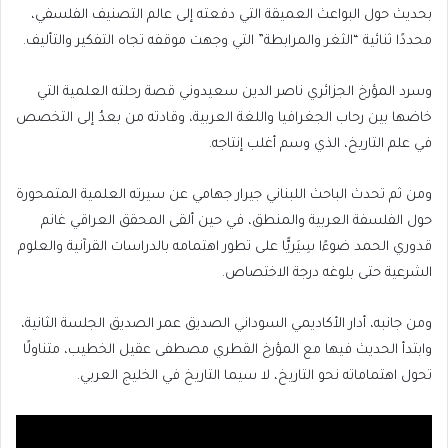
بحديث حول البواعث العميقة التي دفعته إلى عالم التصنيف الفلسفي،
محددًا ثنائية “الثغر والمرابطة” التي وجهت موقفه تجاه التفكير والتأليف.
وسرد المؤرخ الجزائري ناصر الدين سعيدوني قصة رحلته العلمية التي
خاضها بين رحاب الجغرافيا واللغة العربية، وقادته من بعدُ إلى التخصص
في علم التاريخ، الذي وسم أغلب إنتاجه.
ومن ثم تحدث الباحث اللبناني جيرار جهامي عن سيرته العلمية المتمحورة
حول الفلسفة العربية والمنطق، في حين ألقى المحقق العراقي غانم
قدوري الحمد ضوءًا سِيَريًّا على تطور اهتمامه بالدراسات القرآنية والعلوم
الشرعية حتى بلوغه درجة الاختصاص.
ومن جانبه، أدار الأكاديمي السوداني الصديق عمر الصديق الجلسة الثانية،
وابتدأ الحديث فيها مع المؤرخ القطري مصطفى عقيل الخطيب، متناولًا
تحول اهتماماته نحو التاريخ، لا سيما التاريخ في الخليج العربي.