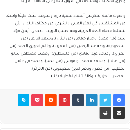
وأحرق المكتبات والمتاحف في عدوان سافر على الثقافة العربية.
واحتوت قائمة المكرمين أسماء علمية بارزة ومتنوعة، مثّلت طيفًا واسعًا
من المشتغلين في الفكر العربي والشرعي من مختلف البلدان التي
شملها فضاء اللغة العربية، وهم حسب الترتيب الأبجدي: أيمن فؤاد
سيد (من مصر)، وجيرار جهامي (من لبنان)، وسعد البازعي (من
السعودية)، وطه عبد الرحمن (من المغرب)، وغانم قدوري الحمد (من
العراق)، وفيحاء عبد الهادي (من فلسطين)، وقطب مصطفى سانو
(من غينيا)، ومحمد محمد أبو موسى (من مصر)، ومصطفى عقيل
الخطيب (من قطر)، وناصر الدين سعيدوني (من الجزائر).
المصدر
:
الجزيرة
+
وكالة الأنباء القطرية (قنا)
فيسبوك
تويتر
لينكدإن
بينتيريست
بوكيت
سكايب
مشاركة عبر البريد
طباعة