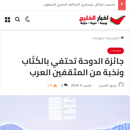
بحسب محلل عسكري التحالف البحري السعودي يعزز أمن الملاحة الإقليمية والدولية
الوضع
بحث
الق
المظلم
عن
الرئيسية
/
منوعات
منوعات
جائزة الدوحة تحتفي بالكُتَّاب
ونخبة من المثقفين العرب
فريق التحرير
مارس 4, 2024
0
674