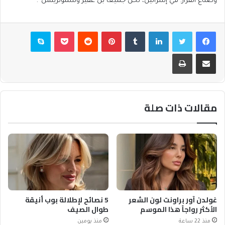
وصنّاع القرار: في إسرائيل، نحن جميعا بن غفير وسموتريتش”.
فيسبوك
تويتر
لينكدإن
بينتيريست
بوكيت
سكايب
مشاركة عبر البريد
طباعة
مقالات ذات صلة
غولدن آور براونت لون الشعر
5 نصائح لإطلالة بوب أنيقة
الأكثر رواجاً هذا الموسم
طوال الصيف
منذ 22 ساعة
منذ يومين