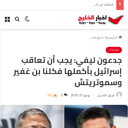
محمد بن زايد وبوتين يتباحثان هاتفياً حول التعاون والتطورات الإقليمية والدولية
الوضع
بحث
الق
المظلم
عن
الرئيسية
/
منوعات
منوعات
جدعون ليفي: يجب أن تعاقب
إسرائيل بأكملها فكلنا بن غفير
وسموتريتش
فريق التحرير
يونيو 13, 2025
0
708