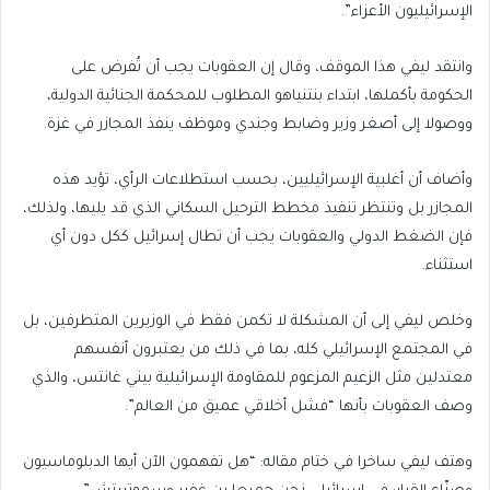
الإسرائيليون الأعزاء”.
وانتقد ليفي هذا الموقف، وقال إن العقوبات يجب أن تُفرض على
الحكومة بأكملها، ابتداء بنتنياهو المطلوب للمحكمة الجنائية الدولية،
ووصولا إلى أصغر وزير وضابط وجندي وموظف ينفذ المجازر في غزة.
وأضاف أن أغلبية الإسرائيليين، بحسب استطلاعات الرأي، تؤيد هذه
المجازر بل وتنتظر تنفيذ مخطط الترحيل السكاني الذي قد يليها، ولذلك،
فإن الضغط الدولي والعقوبات يجب أن تطال إسرائيل ككل دون أي
استثناء.
وخلص ليفي إلى أن المشكلة لا تكمن فقط في الوزيرين المتطرفين، بل
في المجتمع الإسرائيلي كله، بما في ذلك من يعتبرون أنفسهم
معتدلين مثل الزعيم المزعوم للمقاومة الإسرائيلية بيني غانتس، والذي
وصف العقوبات بأنها “فشل أخلاقي عميق من العالم”.
وهتف ليفي ساخرا في ختام مقاله: “هل تفهمون الآن أيها الدبلوماسيون