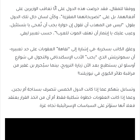
ووفقا للمقال، فقد حرصت هذه الدول على ألّا تعاقب الوزيرين على
أفعالهما، بل على “تصريحاتهما المقززة”، وكأن لسان حال تلك الدول
يقول: “ليس من المهذب أن تقول إن حوارة يجب أن تُمحى يا بتسلئيل،
وعيب عليك يا إيتمار أن تهتف الموت للعرب!”، حسب تعبير ليفي.
وعلق الكاتب بسخرية -في إشارة إلى “تفاهة” العقوبات على حد تعبيره-
أن سموتريتش الذي “يحب” الأدب الإسكندنافي والتجول في شوارع
أوسلو لن يستطيع بعد الآن زيارة النرويج، بينما سيُحرم بن غفير من
مراقبة طائر الكيوي في نيوزيلندا!
وتساءل بتهكم عما إذا كانت الدول الخمس تتصرف بسذاجة أم بجبن،
وعما إذا كانت العقوبات خطوة شكلية فقط أم أن من اتخذ القرار يعتقد
فعلا أنها ستؤثر على السياسات الإسرائيلية تجاه غزة.