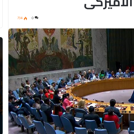
الأميركي
734
0