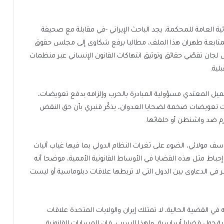
ئية العامة للمحكمة، يجد الباحث الإيراني -في مقابلة مع صحيفة
لا لمتابعة طهران هذا الملف، مطالبا برفع شكاوى إلى مجلس حقوق
 لجان تقصّي حقائق وتوثيق انتهاكات القانون الإنساني عبر منظمات
ية.
تحميل المعتدي مسؤولية المبادرة بالحرب وإلزامه بدفع تعويضات،
ُفعت تعويضات ضخمة لضحايا العدوان، يذكّر قنبري بأن حق النقض
زم ضد واشنطن أو حلفائها.
سف مولائي، الضوء على ثغرات النظام الدولي بما فيها غياب آليات
إحباط مثل هذه القضايا في الأوساط القانونية الأممية، موضحا أنه
ظر في الدعاوى بين الدول التي لا تربطها علاقات دبلوماسية أو ليست
 القضية الحالية، لا تمتلك إيران والولايات المتحدة علاقات
حول قضايا أساسية، ولهذا السبب، فإن المسارات القانونية