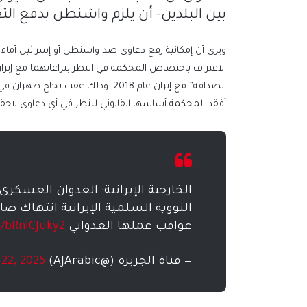
بين البلدين- أن يلزم واشنطن بدفع ال
ويرى أن إمكانية رفع دعاوى ضد واشنطن أو إسرائيل أمام
الاعتراف باختصاص المحكمة في النظر بنزاعاتهما مع إي
الصداقة” مع إيران عام 2018، وذلك 
أفقد المحكمة أساسها القانوني للنظر في أي دعاوى لاحقة
الخارجية الإيرانية: العدوان العسك
النووية السلمية الإيرانية انتهاك 
عواقب عملها العدواني
m/bRnlCJuky2
— قناة الجزيرة (@AJArabic)
 22, 2025