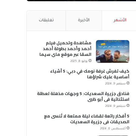
الأشهر
الأخيرة
تعليقات
مشاهدة وتحميل فيلم
أحمد وأحمد بطولة أحمد
السقا عبر موقع ماي سيما
MyCima (وي سيما WeCima)
يوليو 8, 2025
كيف تفرش غرفة نومك في دبي: 5 أشياء
أساسية عليك شراؤها
سبتمبر 9, 2024
فنادق جزيرة السعديات: 5 وجهات مذهلة لعطلة
استثنائية في أبو ظبي
سبتمبر 9, 2024
5 أفكار رائعة لقضاء ليلة ممتعة لا تُنسى مع
الصديقات في جزيرة السعديات
أغسطس 6, 2024