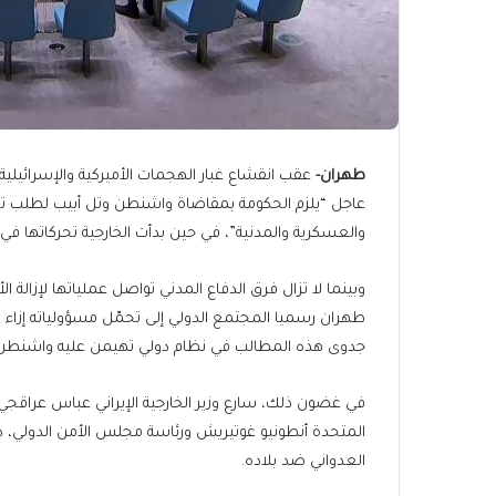
طهران-
عقب انقشاع غبار الهجمات الأميركية والإسرائيلية 
عاجل “يلزم الحكومة بمقاضاة واشنطن وتل أبيب لطلب تع
والعسكرية والمدنية”، في حين بدأت الخارجية تحركاتها في 
وبينما لا تزال فرق الدفاع المدني تواصل عملياتها لإزا
طهران رسميا المجتمع الدولي إلى تحمّل مسؤولياته إزاء ما
جدوى هذه المطالب في نظام دولي تهيمن عليه واشنطن ال
في غضون ذلك، سارع وزير الخارجية الإيراني عباس عراقجي 
المتحدة أنطونيو غوتيريش ورئاسة مجلس الأمن الدولي، د
العدواني ضد بلاده.