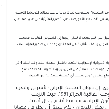
مم المتحدة” ويستوجب تحركا دوليا عاجلا، مطالبا الأوساط الأممية
، بما في ذلك دفع التعويضات عن الأضرار المترتبة على عدوانهما على
ول على تعويضات لا تعني رجوعا إلى النصوص القانونية فحسب،
ن الدولي وأنها لا تثقل كاهل المعتدي وحده، بل ضمير المؤسسات
ووفقا للأوساط القانونية في إيران، فإن الهجمات العسكرية الأميركية-الإسرائيلية تنتهك بالفعل سيادة البلاد وفقا للبند 4 في
م القوة ضد سلامة أراضي الدول، ويلزم الأطراف المخالفة بدفع
 مشروع” ولم تسبقه أي “عملية عسكرية” تبرر الضربة.
ري
، إن ديوان التحكيم الإيراني-الأميركي ومقره
في لاهاي يمثل المسار الأكثر جدوى بموجب اتفاقية الجزائر 1981، حيث التزمت
ون الإيرانية، موضحا أنه في حال أثبتت
 يمكن للديوان -الذي سبق أن نظر في قضايا