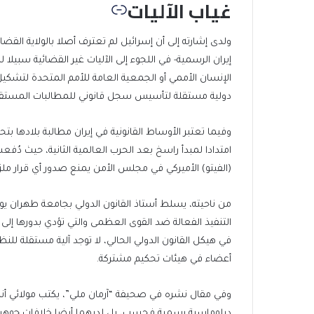
غياب الآليات
ولدى إشارته إلى أن إسرائيل لم تعترف أصلا بالولاية القضا
إيران الرسمية- في اللجوء إلى الآليات غير القضائية سبي
الإنسان الأممي أو الجمعية العامة للأمم المتحدة لتشكيل
دولية مستقلة لتأسيس سجل قانوني للمطالبات المستقبل
وفيما تعتبر الأوساط القانونية في إيران مطالبة بلادها ب
امتدادا لمبدأ راسخ بعد الحرب العالمية الثانية، حيث د
(الفيتو) الأميركي في مجلس الأمن يمنع صدور أي قرار مل
من ناحيته، يسلط أستاذ القانون الدولي بجامعة طهران يو
التنفيذ الفعالة ضد القوى العظمى والتي تؤدي بدورها إلى 
في هيكل القانون الدولي الحالي، لا توجد آلية مستقلة للن
أعضاء في هيئات تحكيم مشتركة.
وفي مقال نشره في صحيفة “آرمان ملي”، يكتب مولائي أنه في
دبلوماسية رسمية فحسب، بل لديهما أيضا خلافات جوهرية 