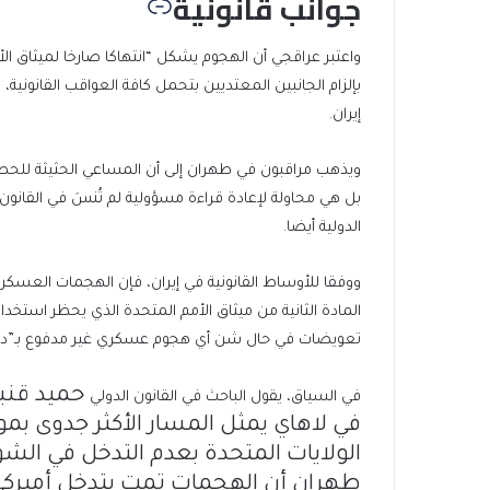
جوانب قانونية
واعتبر عراقجي أن الهجوم يشكل “انتهاكا صارخا لميثاق الأ
بإلزام الجانبين المعتديين بتحمل كافة العواقب القانونية
إيران.
ويذهب مراقبون في طهران إلى أن المساعي الحثيثة للحص
بل هي محاولة لإعادة قراءة مسؤولية لم تُنسَ في القانو
الدولية أيضا.
المادة الثانية من ميثاق الأمم المتحدة الذي يحظر استخدا
تعويضات في حال شن أي هجوم عسكري غير مدفوع بـ”دفاع
حميد قنب
في السياق، يقول الباحث في القانون الدولي
الولايات المتحدة بعدم التدخل في الشؤ
طهران أن الهجمات تمت بتدخل أميركي،