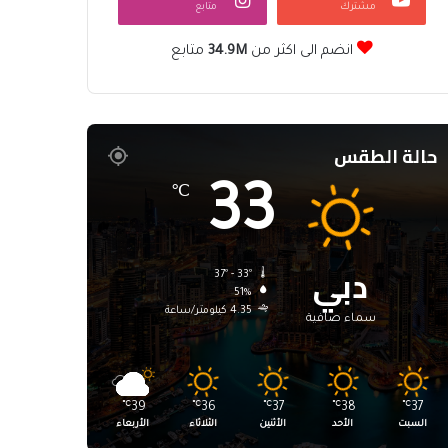
مشترك
متابع
انضم الى اكثر من
34.9M
متابع
حالة الطقس
33
℃
دبي
37º - 33º
51%
4.35 كيلومتر/ساعة
سماء صافية
℃
39
℃
36
℃
37
℃
38
℃
37
السبت
الأحد
الأثنين
الثلاثاء
الأربعاء