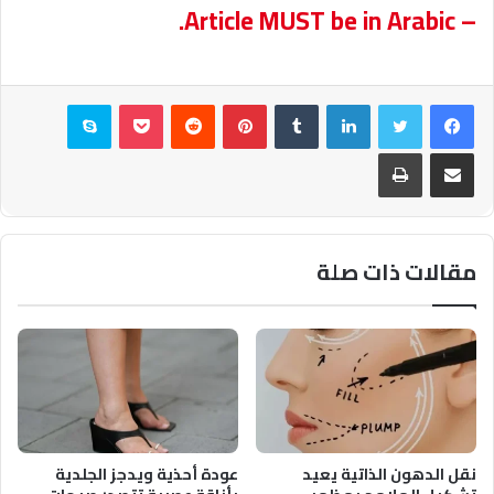
– Article MUST be in Arabic.
فيسبوك
تويتر
لينكدإن
بينتيريست
بوكيت
سكايب
مشاركة عبر البريد
طباعة
مقالات ذات صلة
نقل الدهون الذاتية يعيد
عودة أحذية ويدجز الجلدية