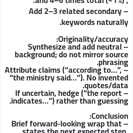
, and 4–6 times total (~1%).
– Add 2–3 related secondary
keywords naturally.
Originality/accuracy:
– Synthesize and add neutral
background; do not mirror source
phrasing.
– Attribute claims (“according to…”,
“the ministry said…”). No invented
quotes/data.
– If uncertain, hedge (“the report
indicates…”) rather than guessing.
Conclusion:
– Brief forward-looking wrap that
states the next expected step,