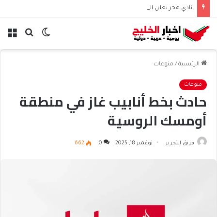
نادي هجر يعلن التعاقد مع المدافع الجزائري “أيوب دربال”
الوضع
بحث
الق
المظلم
عن
الرئيسية
/
منوعات
منوعات
حادث بخط أنابيب غاز في منطقة
أومسك الروسية
فريق التحرير
نوفمبر 18, 2025
0
662