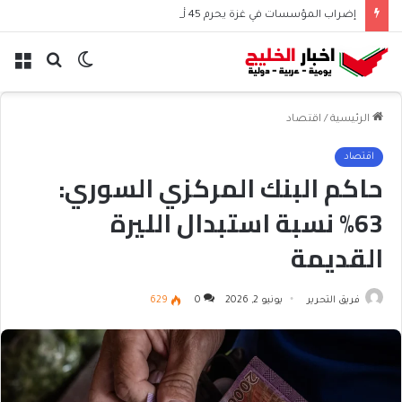
إضراب المؤسسات في غزة يحرم 45 ألف موظف من الرواتب
الوضع
بحث
الق
المظلم
عن
الرئيسية
/
اقتصاد
اقتصاد
حاكم البنك المركزي السوري:
63% نسبة استبدال الليرة
القديمة
فريق التحرير
يونيو 2, 2026
0
629