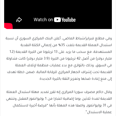
وفي مطلع فبراير/شباط الماضي، أعلن البنك المركزي السوري أن نسبة
استبدال العملة القديمة بلغت 35% من إجمالي الكتلة النقدية
المستهدفة، مع سحب ما يزيد على 13 تريليونا من الليرة القديمة (1.2
مليار دولار) من أصل 42 تريليونا من الليرة (3.9 مليار دولار) كانت متداولة
في السوق، وذلك بالتوازي مع بدء عمليات منظمة لإتلاف العملة
القديمة تحت إشراف الجهاز المركزي للرقابة المالية، ضمن خطة تهدف
إلى منع إعادة ضخها وتعزيز الثقة بالليرة الجديدة.
وقال حاكم مصرف سوريا المركزي إنه تقرر تمديد مهلة استبدال العملة
القديمة لمدة ثلاثين يوما إضافية اعتبارا من 1 يوليو/تموز المقبل وتنتهي
في 31 يوليو/تموز، واصفا هذه المهلة بأنها “فرصة أخيرة لاستكمال
عملية الاستبدال”.