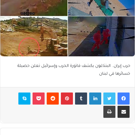
حرب إيران.. البنتاغون يكشف فاتورة الحرب وإسرائيل تعلن حصيلة
خسائرها في لبنان
فيسبوك
تويتر
لينكدإن
بينتيريست
بوكيت
سكايب
مشاركة عبر البريد
طباعة