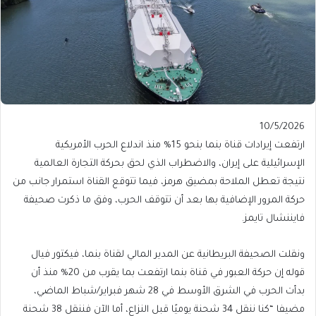
Published
10/5/2026
On
ارتفعت إيرادات قناة بنما بنحو 15% منذ اندلاع الحرب الأمريكية
10/5/2026
الإسرائيلية على إيران، والاضطراب الذي لحق بحركة التجارة العالمية
نتيجة تعطل الملاحة بمضيق هرمز، فيما تتوقع القناة استمرار جانب من
حركة المرور الإضافية بها بعد أن تتوقف الحرب، وفق ما ذكرت صحيفة
فايننشال تايمز.
ونقلت الصحيفة البريطانية عن المدير المالي لقناة بنما، فيكتور فيال
قوله إن حركة العبور في قناة بنما ارتفعت بما يقرب من 20% منذ أن
بدأت الحرب في الشرق الأوسط في 28 شهر فبراير/شباط الماضي،
مضيفا “كنا ننقل 34 شحنة يوميًا قبل النزاع، أما الآن فننقل 38 شحنة