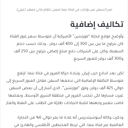
تمر السفن عبر بوابات في قناة بنما ضمن نظام مائي معقد (غيتي)
تكاليف إضافية
وأوضح موقع مجلة “فورتشن” الأميركية أن متوسط سعر عبور القناة
كان يتراوح ما بين بين 300 إلى 400 ألف دولار ، وذلك حسب حجم
السفينة، وكان على الشركات دفع مبلغ إضافي يتراوح بين 250 ألف
و300 ألف دولار للعبور السريع.
لكن بعد اندلاع حرب إيران، وزيادة حركة المرور في قناة بنما، ارتفع
متوسط التكلفة الإضافية التي تدفعها السفن مقابل العبور السريع إلى
حوالي 425 ألف دولار، وفق “فورتشن”، الذي أشار إلى أن بعض السفن
غيرت مسارها لكي تتجنب المرور في منطقة الشرق الأوسط، وبعضها
قامت بتغيير وجهتها لتلبية احتياجات طارئة من الطلب على النفط والغاز.
وذكرت وكالة أسوشيتدبرس أنه عادة ما يمر حوالي 6% من التجارة
العالمية عبر قناة بنما، التي تربط المحيطين الأطلسي والهادئ في