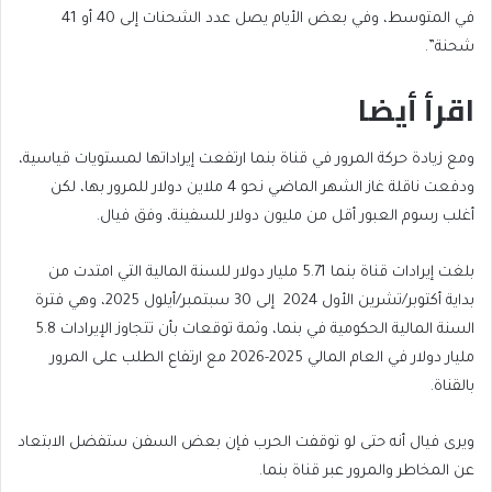
في المتوسط، وفي بعض الأيام يصل عدد الشحنات إلى 40 أو 41
شحنة”.
اقرأ أيضا
end
list
ومع زيادة حركة المرور في قناة بنما ارتفعت إيراداتها لمستويات قياسية،
of
of
ودفعت ناقلة غاز الشهر الماضي نحو 4 ملاين دولار للمرور بها، لكن
list
4
أغلب رسوم العبور أقل من مليون دولار للسفينة، وفق فيال.
items
بلغت إيرادات قناة بنما 5.71 مليار دولار للسنة المالية التي امتدت من
بداية أكتوبر/تشرين الأول 2024 إلى 30 سبتمبر/أيلول 2025، وهي فترة
السنة المالية الحكومية في بنما، وثمة توقعات بأن تتجاوز الإيرادات 5.8
مليار دولار في العام المالي 2025-2026 مع ارتفاع الطلب على المرور
بالقناة.
ويرى فيال أنه حتى لو توقفت الحرب فإن بعض السفن ستفضل الابتعاد
عن المخاطر والمرور عبر قناة بنما.