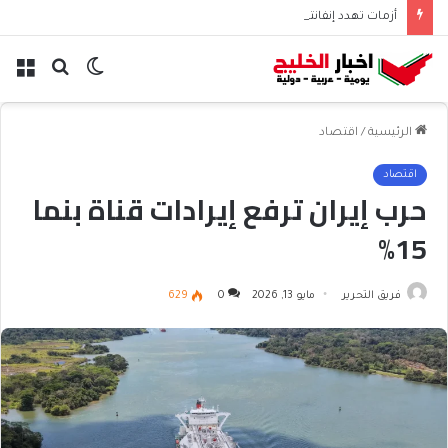
أزمات تهدد إنفانتينو قبل انتخابات الفيفا 2027
الوضع
بحث
الق
المظلم
عن
الرئيسية
/
اقتصاد
اقتصاد
حرب إيران ترفع إيرادات قناة بنما
15%
فريق التحرير
مايو 13, 2026
0
629