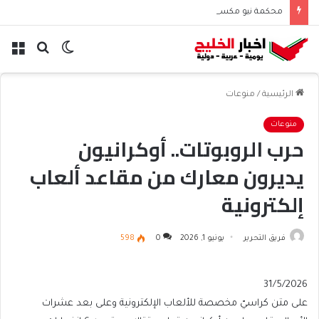
محكمة نيو مكسيكو تغرم ميتا نصف مليار دولار بسبب الأطفال
الوضع
بحث
الق
المظلم
عن
الرئيسية
/
منوعات
منوعات
حرب الروبوتات.. أوكرانيون
يديرون معارك من مقاعد ألعاب
إلكترونية
فريق التحرير
يونيو 1, 2026
0
598
Published
31/5/2026
On
على متن كراسيّ مخصصة للألعاب الإلكترونية وعلى بعد عشرات