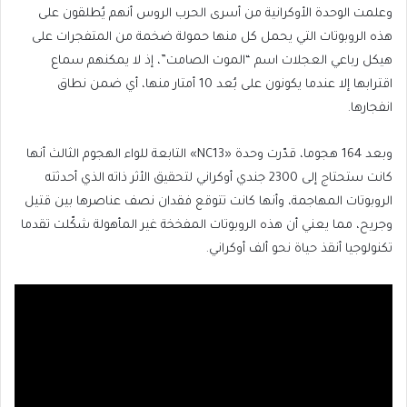
وعلمت الوحدة الأوكرانية من أسرى الحرب الروس أنهم يُطلقون على
هذه الروبوتات التي يحمل كل منها حمولة ضخمة من المتفجرات على
هيكل رباعي العجلات اسم “الموت الصامت”، إذ لا يمكنهم سماع
اقترابها إلا عندما يكونون على بُعد 10 أمتار منها، أي ضمن نطاق
انفجارها.
وبعد 164 هجوما، قدّرت وحدة «NC13» التابعة للواء الهجوم الثالث أنها
كانت ستحتاج إلى 2300 جندي أوكراني لتحقيق الأثر ذاته الذي أحدثته
الروبوتات المهاجمة، وأنها كانت تتوقع فقدان نصف عناصرها بين قتيل
وجريح، مما يعني أن هذه الروبوتات المفخخة غير المأهولة شكّلت تقدما
تكنولوجيا أنقذ حياة نحو ألف أوكراني.