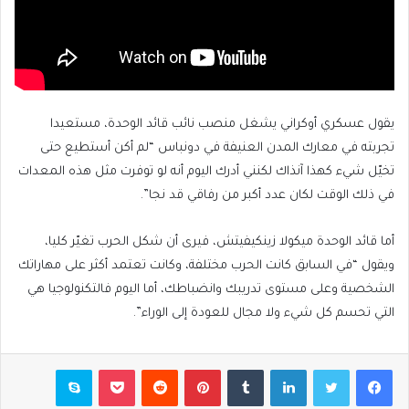
يقول عسكري أوكراني يشغل منصب نائب قائد الوحدة، مستعيدا
تجربته في معارك المدن العنيفة في دونباس “لم أكن أستطيع حتى
تخيّل شيء كهذا آنذاك لكنني أدرك اليوم أنه لو توفرت مثل هذه المعدات
في ذلك الوقت لكان عدد أكبر من رفاقي قد نجا”.
أما قائد الوحدة ميكولا زينكيفيتش، فيرى أن شكل الحرب تغيّر كليا،
ويقول “في السابق كانت الحرب مختلفة، وكانت تعتمد أكثر على مهاراتك
الشخصية وعلى مستوى تدريبك وانضباطك، أما اليوم فالتكنولوجيا هي
التي تحسم كل شيء ولا مجال للعودة إلى الوراء”.
فيسبوك
تويتر
لينكدإن
بينتيريست
بوكيت
سكايب
مشاركة عبر البريد
طباعة