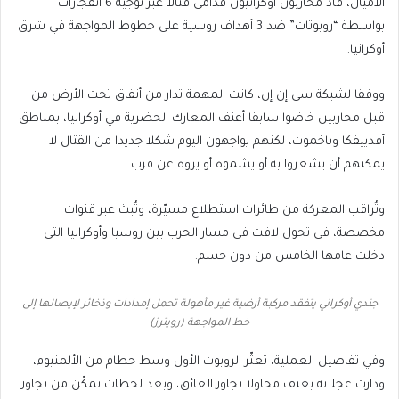
31/5/2026
الأميال، قاد محاربون أوكرانيون قدامى قتالا عبر توجيه 6 انفجارات
بواسطة “روبوتات” ضد 3 أهداف روسية على خطوط المواجهة في شرق
أوكرانيا.
ووفقا لشبكة سي إن إن، كانت المهمة تدار من أنفاق تحت الأرض من
قبل محاربين خاضوا سابقا أعنف المعارك الحضرية في أوكرانيا، بمناطق
أفدييفكا وباخموت، لكنهم يواجهون اليوم شكلا جديدا من القتال لا
يمكنهم أن يشعروا به أو يشموه أو يروه عن قرب.
وتُراقب المعركة من طائرات استطلاع مسيّرة، وتُبث عبر قنوات
مخصصة، في تحول لافت في مسار الحرب بين روسيا وأوكرانيا التي
دخلت عامها الخامس من دون حسم.
جندي أوكراني يتفقد مركبة أرضية غير مأهولة تحمل إمدادات وذخائر لإيصالها إلى
خط المواجهة (رويترز)
وفي تفاصيل العملية، تعثّر الروبوت الأول وسط حطام من الألمنيوم،
ودارت عجلاته بعنف محاولا تجاوز العائق، وبعد لحظات تمكّن من تجاوز