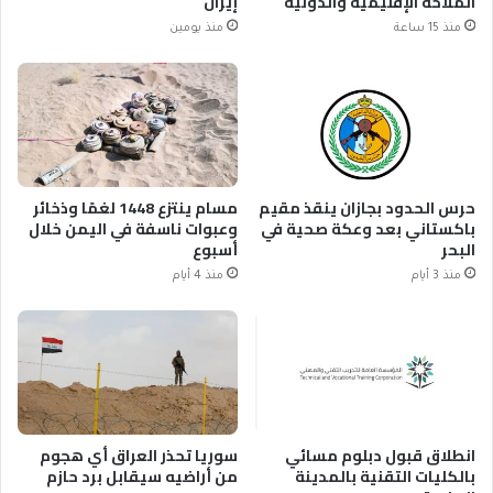
الملاحة الإقليمية والدولية
إيران
منذ 15 ساعة
منذ يومين
حرس الحدود بجازان ينقذ مقيم
مسام ينتزع 1448 لغمًا وذخائر
باكستاني بعد وعكة صحية في
وعبوات ناسفة في اليمن خلال
البحر
أسبوع
منذ 3 أيام
منذ 4 أيام
انطلاق قبول دبلوم مسائي
سوريا تحذر العراق أي هجوم
بالكليات التقنية بالمدينة
من أراضيه سيقابل برد حازم