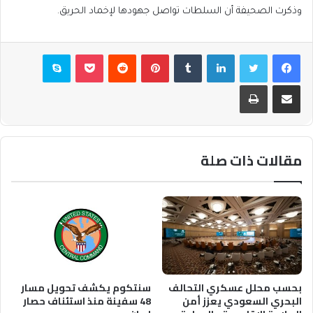
وذكرت الصحيفة أن السلطات تواصل جهودها لإخماد الحريق.
فيسبوك
تويتر
لينكدإن
بينتيريست
بوكيت
سكايب
مشاركة عبر البريد
طباعة
مقالات ذات صلة
بحسب محلل عسكري التحالف
سنتكوم يكشف تحويل مسار
البحري السعودي يعزز أمن
48 سفينة منذ استئناف حصار