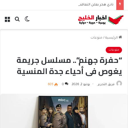
نادي هجر يعلن التعاقد مع المدافع الجزائري “أيوب دربال”
الوضع
بحث
الق
المظلم
عن
الرئيسية
/
منوعات
منوعات
“حفرة جهنم”.. مسلسل جريمة
يغوص في أحياء جدة المنسية
فريق التحرير
يونيو 2, 2026
0
605