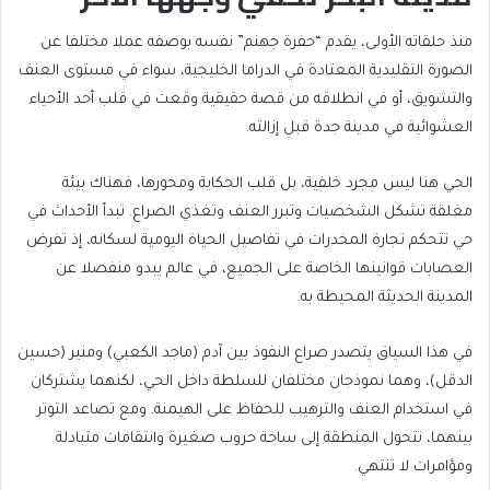
of
of
منذ حلقاته الأولى، يقدم “حفرة جهنم” نفسه بوصفه عملا مختلفا عن
list
4
الصورة التقليدية المعتادة في الدراما الخليجية، سواء في مستوى العنف
items
والتشويق، أو في انطلاقه من قصة حقيقية وقعت في قلب أحد الأحياء
العشوائية في مدينة جدة قبل إزالته.
الحي هنا ليس مجرد خلفية، بل قلب الحكاية ومحورها، فهناك بيئة
مغلقة تشكل الشخصيات وتبرر العنف وتغذي الصراع. تبدأ الأحداث في
حي تتحكم تجارة المخدرات في تفاصيل الحياة اليومية لسكانه، إذ تفرض
العصابات قوانينها الخاصة على الجميع، في عالم يبدو منفصلا عن
المدينة الحديثة المحيطة به.
في هذا السياق يتصدر صراع النفوذ بين آدم (ماجد الكعبي) ومنير (حسين
الدقل)، وهما نموذجان مختلفان للسلطة داخل الحي، لكنهما يشتركان
في استخدام العنف والترهيب للحفاظ على الهيمنة. ومع تصاعد التوتر
بينهما، تتحول المنطقة إلى ساحة حروب صغيرة وانتقامات متبادلة
ومؤامرات لا تنتهي.