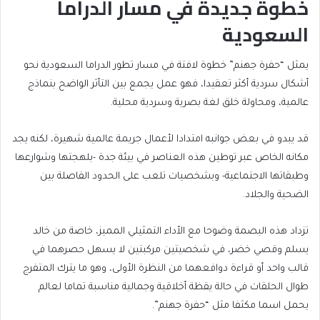
خطوة جديدة في مسار الدراما
السعودية
يمثل “حفرة جهنم” خطوة لافتة في مسار تطور الدراما السعودية نحو
أشكال سردية أكثر تعقيدا، فهو عمل يجمع بين التأثر الواضح بنماذج
عالمية، ومحاولة خلق لغة بصرية وسردية محلية.
قد يبدو في بعض جوانبه امتدادا لأعمال جريمة عالمية شهيرة، لكنه يجد
مكانه الخاص عبر توطين هذه العناصر في بيئة جدة -بلهجتها وشوارعها
وطبقاتها الاجتماعية- وبشخصيات تلعب على الحدود الفاصلة بين
الضحية والجلاد.
تزداد هذه البصمة وضوحا مع الأداء التمثيلي المميز، خاصة من خالد
يسلم وقصي خضر، في شخصيتين مركبتين لا يسهل حصرهما في
قالب واحد أو قراءة دوافعهما من النظرة الأولى، وهو ما يترك المتفرج
طوال الحلقات في حالة يقظة أخلاقية وجمالية مناسبة تماما لعالم
يحمل اسما مكثفا مثل “حفرة جهنم”.