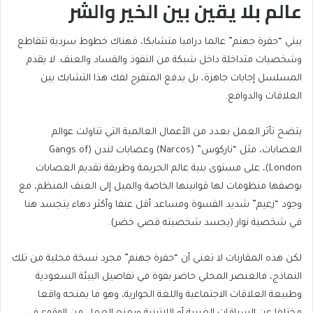
عالم بلا يقين بين الخير والشر
يبني “حفرة جهنم” عالما دراميا متشابكا، فهناك خطوط سردية تتقاطع
وشخصيات متداخلة داخل شبكة من النفوذ والفساد والعنف. لا يقدم
المسلسل إجابات جاهزة، بل يدفع المتفرج لفك هذا التشابك بين
العلاقات والدوافع.
يتضح تأثر العمل بعدد من الأعمال العالمية التي تناولت عوالم
العصابات، مثل “ناركوس” (Narcos) وعصابات لندن (Gangs of
London)، على مستوى بنية عالم الجريمة وطريقة تقديم العصابات
بوصفها منظومات لها قوانينها الخاصة والميل إلى العنف المنظم، مع
وجود “زعيم” شديد القسوة ومساعد أقل عنفا وأكثر دهاء يتجسد هنا
في شخصية نوار (يجسد شخصيته قصي خضر).
لكن هذه المقارنات لا تعني أن “حفرة جهنم” مجرد نسخة محلية من تلك
النماذج، فالعنصر المحلي حاضر بقوة في تفاصيل البيئة السعودية
وطبيعة العلاقات الاجتماعية واللغة الحوارية، وهو ما يمنحه واقعا