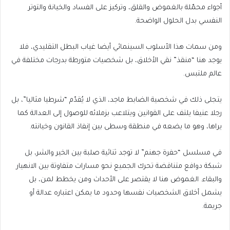
أجواء محمّلة بالغموض والقلق، وتركيز على الفساد والخيانة والتوتر
النفسي بدل الحلول الواضحة.
ومن سمات هذا الأسلوب السينمائي أيضا غياب البطل التقليدي، فلا
يوجد هنا “منقذ” نقي الأخلاق، بل شخصيات متورطة بدرجات مختلفة في
عالم ملتبس.
يتجلى ذلك في شخصية الضابط ماجد، الذي لا يُقدّم “شرطيا مثاليا”، بل
رجلا عنيفا يلتف على القوانين ويتلاعب بزملائه للوصول إلى العدالة كما
يراها، وهو ما يضعه في منطقة وسطى بين إنفاذ القانون وخيانته.
في مسلسل “حفرة جهنم” لا توجد ثنائية صلبة بين الخير والشر، بل
شبكة دوافع متناقضة تحرك الجميع نحو مسارات متفاوتة بين الانهيار
والبقاء. الغموض هنا لا يقتصر على الأحداث ومن يخطط لمن، بل
يشمل أخلاق الشخصيات نفسها وحدود ما يمكن اعتباره عدالة أو
جريمة.