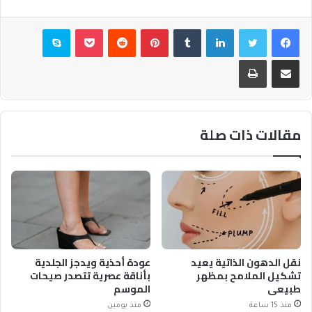
فيسبوك
تويتر
لينكدإن
بينتيريست
بوكيت
سكايب
مشاركة عبر البريد
طباعة
مقالات ذات صلة
نقل الدهون الذاتية يعيد
عودة أحذية ويدجز الجلدية
تشكيل الملامح بمظهر
بأناقة عصرية تتصدر صيحات
طبيعي
الموسم
منذ 15 ساعة
منذ يومين