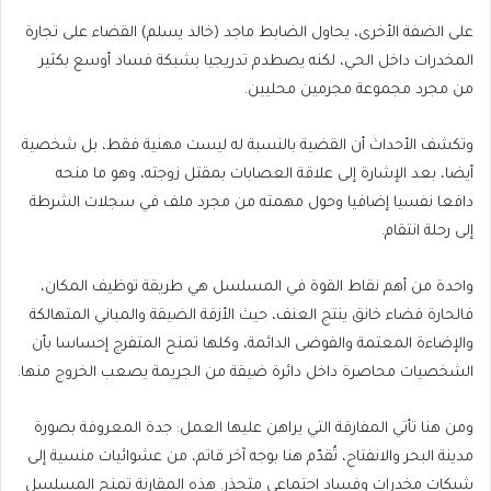
على الضفة الأخرى، يحاول الضابط ماجد (خالد يسلم) القضاء على تجارة
المخدرات داخل الحي، لكنه يصطدم تدريجيا بشبكة فساد أوسع بكثير
من مجرد مجموعة مجرمين محليين.
وتكشف الأحداث أن القضية بالنسبة له ليست مهنية فقط، بل شخصية
أيضا، بعد الإشارة إلى علاقة العصابات بمقتل زوجته، وهو ما منحه
دافعا نفسيا إضافيا وحول مهمته من مجرد ملف في سجلات الشرطة
إلى رحلة انتقام.
واحدة من أهم نقاط القوة في المسلسل هي طريقة توظيف المكان،
فالحارة فضاء خانق ينتج العنف، حيث الأزقة الضيقة والمباني المتهالكة
والإضاءة المعتمة والفوضى الدائمة، وكلها تمنح المتفرج إحساسا بأن
الشخصيات محاصرة داخل دائرة ضيقة من الجريمة يصعب الخروج منها.
ومن هنا تأتي المفارقة التي يراهن عليها العمل: جدة المعروفة بصورة
مدينة البحر والانفتاح، تُقدّم هنا بوجه آخر قاتم، من عشوائيات منسية إلى
شبكات مخدرات وفساد اجتماعي متجذر. هذه المقارنة تمنح المسلسل