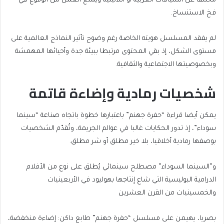
مختلفا عن السياقات الغربية أو اللاتينية ويمنع العمل من الوقوع في
فخ الاستنساخ.
لم يفقد المسلسل هويته الخاصة رغم وضوح تأثير النماذج العالمية على
مستوى الشكل، إذ بقي المحتوى مرتبطا ببيئة جدة وأحيائها المهمشة
وبخصوصيتها الاجتماعية والثقافية.
شخصيات رمادية وإضاءة قاتمة
يمكن أيضا قراءة “حفرة جهنم” باعتبارها خطوة باتجاه صناعة “سينما
سوداء”، إذ تدور الحكايات غالبا في عوالم الجريمة، وتُقدّم الشخصيات
بوصفها رمادية أخلاقيا، بلا خير مطلق أو شر مطلق.
و”السينما السوداء” مصطلح سينمائي يُطلق على نوع من الأفلام
الدرامية البوليسية التي شاع إنتاجها بهوليود في الأربعينيات
والخمسينيات من القرن العشرين
بصريا، يهيمن على مسلسل “حفرة جهنم” طابع داكن: إضاءة منخفضة،