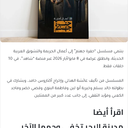
ينتمي مسلسل “حفرة جهنم” إلى أعمال الجريمة والتشويق العربية
الحديثة، وانطلق عرضه في 8 مايو/أيار 2026 عبر منصة “شاهد”، في 10
حلقات فقط.
المسلسل من تأليف عائشة الهذلي وإخراج أكتاروس حامد، ويشارك في
بطولته خالد يسلم وخيرية أبو لبن وفاطمة البنوي وقصي خضر وماجد
الكعبي ومؤيد الثقفي، إلى جانب عدد كبير من الممثلين.
اقرأ أيضا
مدينة البحر تخفي وجهها الآخر
end
list