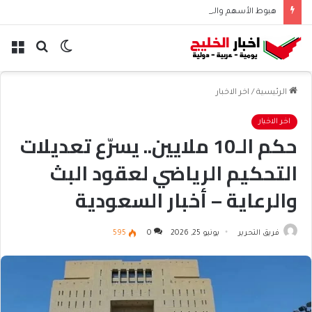
هبوط الأسهم والذهب وصعود النفط يعقّد مسار الفدرالي
الوضع
بحث
الق
المظلم
عن
الرئيسية
/
اخر الاخبار
اخر الاخبار
حكم الـ10 ملايين.. يسرّع تعديلات
التحكيم الرياضي لعقود البث
والرعاية – أخبار السعودية
فريق التحرير
يونيو 25, 2026
0
595