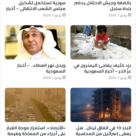
بالضفة وجيش الاحتلال يحاصر
سورية تستكمل تشكيل
بلدة سنجل
مجلس الشعب الانتقالي – أخبار
السعودية
يوليو 1, 2026
يوليو 1, 2026
برَد كثيف يفاجئ اليمنيين في
ورحل نهر العطاء.. – أخبار
عزّ الحر – أخبار السعودية
السعودية
يوليو 1, 2026
يوليو 1, 2026
البند 13 في اتفاق لبنان.. هل
«الأرصاد»: استمرار موجة الغبار
يعفي إسرائيل من المحاسبة
على أجزاء من المملكة وفرصة