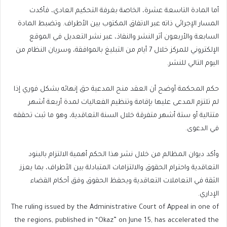
أما المادة التاسعة عشرة، الخاصة بغرفة التحكيم العادي، فأكدت
المسار الإجرائي ذاته عبر الاتفاق المكتوب بين الأطراف. وتضبط المادة
السابعة والأربعون أثر النشر والنفاذ، عبر نشر التعديل في الموقع
الإلكتروني للمركز خلال 7 أيام من التبليغ بالموافقة، وسريان النظام من
اليوم التالي للنشر.
حكم المحكمة أوضح أن العقد منح المدعية حق إنهائه بشكل فوري إذا
لم تلتزم المدعى عليها بإقامة وتنظيم الفعاليات لمدة أربعة أشهر
متتالية أو ستة أشهر متفرقة خلال السنة التعاقدية، وهو ما ثبت تحققه
في الدعوى.
وأكد ديوان المظالم من خلال نشر هذا الحكم أهمية الالتزام بالبنود
التعاقدية واحترام الحقوق والالتزامات المتبادلة بين الأطراف، بما يعزز
الثقة في التعاملات التعاقدية ويحفظ الحقوق وفق أحكام القضاء
الإداري.
The ruling issued by the Administrative Court of Appeal in one of
the regions, published in “Okaz” on June 15, has accelerated the