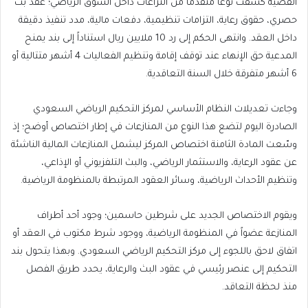
القضية كشفت نوعاً متقدماً من النزاعات داخل السوق الرياضي؛ عقد بث
حصري، حقوق رعاية، التزامات تنظيمية، دفعات مالية، مدد تنفيذ دقيقة
داخل العقد. وانتهى الحكم إلى رد 10 ملايين ريال استناداً إلى بند يمنح
المدعية حق الإنهاء عند توقف إقامة وتنظيم الفعاليات 4 أشهر متتالية أو
6 أشهر متفرقة خلال السنة التعاقدية.
وجاءت تعديلات النظام الأساسي لمركز التحكيم الرياضي السعودي
الصادرة اليوم لتضع هذا النوع من المنازعات في إطار اختصاص أوضح؛ إذ
وسّعت المادة الثامنة اختصاص المركز ليشمل المنازعات المالية الناشئة
عن عقود الرعاية، والاستثمار الرياضي، والبث التلفزيوني أو الإذاعي،
وتنظيم الأحداث الرياضية، وسائر العقود المرتبطة بالمنظومة الرياضية.
ويقوم الاختصاص الجديد على شرطين حاسمين؛ وجود أحد أطراف
المنازعة عضواً في المنظومة الرياضية، ووجود شرط مكتوب في العقد أو
اتفاق لاحق باللجوء إلى مركز التحكيم الرياضي السعودي. وبهذا يتحول بند
التحكيم إلى عنصر رئيسي في عقود البث والرعاية، يحدد طريق الفصل
منذ لحظة التعاقد.