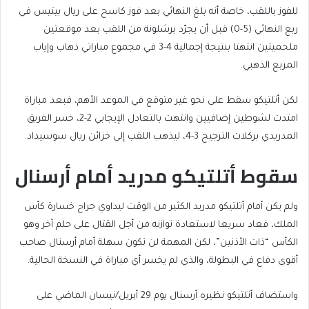
للفوز باللقب، خاصة أنه بلغ النهائي بعد فوز كاسح على ريال بيتيس في
ربع النهائي (5-0) قبل أن يجرّد برشلونة من اللقب بعد موقعتين
ملحميتين انتهتا بنتيجة إجمالية 4-3 في مجموع مباراتي ذهاب وإياب
المربع الذهبي.
لكن أتلتيكو سقط على نحو غير متوقع في الموعد الأهم، فبعد مباراة
امتدت لشوطين إضافيين وانتهت بالتعادل الإيجابي 2-2، خسر الفريق
المدريدي بركلات الترجيح 3-4، ليذهب اللقب إلى خزائن ريال سوسيداد.
سقوط أتلتيكو مدريد أمام أرسنال
ولم يكن أمام أتلتيكو مدريد الكثير من الوقت ليداوي جراح خسارة كأس
الملك، فعاد سريعا لاستعادة توازنه من أجل القتال على حلم آخر وهو
الكأس “ذات الأذنين”، لكن المهمة لن تكون سهلة أمام أرسنال صاحب
أقوى دفاع في البطولة، والذي لم يخسر أي مباراة في النسخة الحالية.
واستضاف أتلتيكو نظيره أرسنال يوم 29 أبريل/نيسان الماضي على