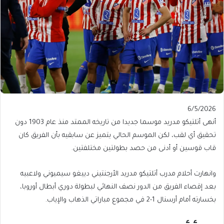
Published
6/5/2026
On
أنهى أتلتيكو مدريد موسما جديدا من تاريخه الممتد منذ عام 1903 دون
6/5/2026
تحقيق أي لقب، لكن الموسم الحالي يتميز عن سابقيه بأن الفريق كان
قاب قوسين أو أدنى من حصد بطولتين مختلفتين.
وانهارت أحلام مدرب أتلتيكو مدريد الأرجنتيني دييغو سيميوني ولاعبيه
بعد إقصاء الفريق من الدور نصف النهائي لبطولة دوري أبطال أوروبا،
بخسارته أمام أرسنال 1-2 في مجموع مباراتي الذهاب والإياب.