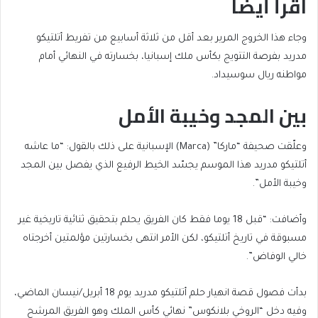
اقرأ أيضا
end
list
وجاء هذا الخروج المرير بعد أقل من ثلاثة أسابيع من تفريط أتلتيكو
of
of
مدريد بفرصة التتويج بكأس ملك إسبانيا، بخسارته في النهائي أمام
list
2
مواطنه ريال سوسيداد.
items
بين المجد وخيبة الأمل
وعلّقت صحيفة “ماركا” (Marca) الإسبانية على ذلك بالقول: “ما عاشه
أتلتيكو مدريد هذا الموسم يجسّد الخيط الرفيع الذي يفصل بين المجد
وخيبة الأمل”.
وأضافت: “قبل 18 يوما فقط كان الفريق يحلم بتحقيق ثنائية تاريخية غير
مسبوقة في تاريخ أتلتيكو، لكن الأمر انتهى بخسارتين مؤلمتين أخرجتاه
خالي الوفاض”.
بدأت فصول قصة انهيار حلم أتلتيكو مدريد يوم 18 أبريل/نيسان الماضي،
وفيه دخل “الروخي بلانكوس” نهائي كأس الملك وهو الفريق المرشح