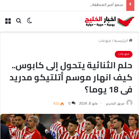
سمو أمير المنطقة الشرقية يرعى توقيع اتفاقية تعاون بين المركز الوطني لتنمية الغطاء النباتي ومكافحة التصحر وجمعية أصدقاء البيئة
الوضع
بحث
الق
المظلم
عن
الرئيسية
/
منوعات
منوعات
حلم الثنائية يتحول إلى كابوس..
كيف انهار موسم أتلتيكو مدريد
في 18 يوما؟
فريق التحرير
مايو 8, 2026
0
622