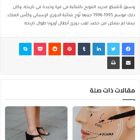
وسبق لأتلتيكو مدريد التتويج بالثنائية في مرة وحيدة في تاريخه، وكان
ذلك موسم 1995-1996 حينها تُوج بثنائية الدوري الإسباني وكأس الملك،
بينما لم يتمكن من حصد لقب دوري أبطال أوروبا طوال تاريخه.
فيسبوك
تويتر
لينكدإن
بينتيريست
بوكيت
سكايب
مشاركة عبر البريد
طباعة
مقالات ذات صلة