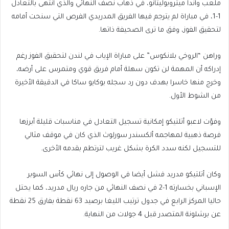
ملعب واندا ميتروبوليتانو، في ذهاب نصف النهائي والذي انتهى بالتعادل
1-1، في مباراة لم يترجم فيها الفريق المدريدي الفرص التي سنحت أمامه
لتحقيق الفوز، وفق ما ترى الصحيفة ذاتها.
وراهن “الروخي بلانكوس” على مباراة الإياب في لندن لتحقيق الفوز رغم
إدراكه أن المهمة لن تكون سهلة أمام فريق قوي ومتمرس على أرضه،
وخرج منها خاسرا بهدف دون رد سجله بوكايو ساكا في الدقيقة الأخيرة
من الشوط الأول.
وفوّت لاعبو أتلتيكو إمكانية تسجيل التعادل في مناسبات قليلة أبرزها
فرصة ذهبية لمهاجمه ألكسندر سورلوث الذي كان في موقف مثالي
للتسجيل لكنه سدد الكرة بشكل غريب لترتطم بقدمه الأخرى.
وكان أتلتيكو مدريد فشل أيضا في الوصول إلى نهائي كأس السوبر
الإسباني بخسارته 1-2 في نصف النهائي من جاره ريال مدريد، كما يحتل
حاليا المركز الرابع في جدول ترتيب الليغا برصيد 63 نقطة بفارق 25 نقطة
عن برشلونة المتصدر قبل 4 جولات من النهاية.