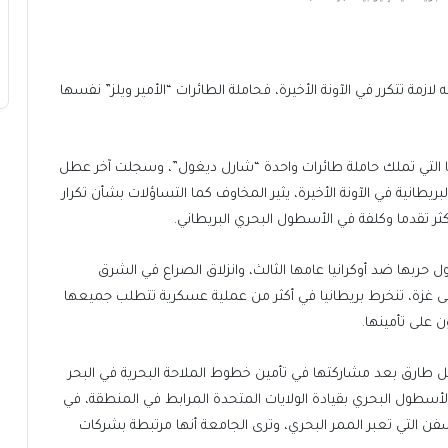
ازمة تتكرر في الآونة الأخيرة، فحاملة الطائرات “الأمير ويلز” نفسها
نسا التي تملك حاملة طائرات واحدة “شارل ديغول”، وسجلت آخر عطل
ئرات البريطانية في الآونة الأخيرة، يثير المخاوف كما التساؤلات بشأن تكرار
ر تقدما وكلفة في الأسطول البحري البريطاني.
ربها ضد أوكرانيا عامها الثالث، وانزلاق الصراع في الشرق
ى غزة، تنخرط بريطانيا في أكثر من عملية عسكرية تتطلب جميعها
ن على تأمينها.
بل طارق بعد مشاركتها في تأمين خطوط الملاحة البحرية في البحر
لأسطول البحري بقيادة الولايات المتحدة المرابط في المنطقة، في
ن التي تعبر الممر البحري، وترى الجامعة أنها مرتبطة بشركات