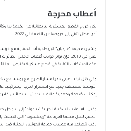
أعطاب محرجة
لكن خروج القطع العسكرية البريطانية عن الخدمة بدا وكأنه ل
أدى عطل تقني إلى خروجها عن الخدمة في 2022.
وتشير صحيفة “غارديان” البريطانية أنه بالمقارنة مع فر
تقني في 2010، فإن تواتر حوادث أعطاب حاملتي الطا
هذه المشكلات التقنية في قطع عسكرية يفترض أنها الأكث
وفي ظل ترقب غربي حذر لمسار الصراع مع روسيا مع دخول ح
الأوسط لمنعطف جديد مع استمرار الحرب الإسرائيلية عل
إمكانات ضخمة وجهوزية عالية لا يبدو أن البريطانيين قادرو
وقبل أيام، عادت السفينة الحربية “دياموند” إلى سواحل ج
الأحمر، لتحل محلها الفرقاطة “ريدشموند” التي التحقت با
وقت تتصاعد فيه عمليات جماعة الحوثيين اليمنية ضد السف