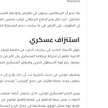
إسرائيلية.
ولا يبدو أن البريطانيين يرغبون في تقليص وجودهم العس
محتمل، حيث قال وزير الدفاع البريطاني غرانت شابس خلال 
إن التطورات على الأرض هي ما سيُحدد حجم المشاركة العس
استنزاف عسكري
الأخيرة تظهر أن انخراط بريطانيا العسكري على أكثر م
برمتها، رغم قوة الأسطول الحربي والإنفاق العسكري ا
ويضيف جوشي في حديث للجزيرة نت، أن ذلك يؤدي إلى است
يتطلب إعداد حاملة طائرات من حجم “إليزابيث” إمدادات ل
ويرى الخبير العسكري جوشي، الذي يشغل -أيضا- منصب م
الحوادث، ومن بينها الإخفاق في عملية إطلاق صاروخ من 
كونها قوة يمكن الوثوق بفعاليتها في مجال الردع العسكر