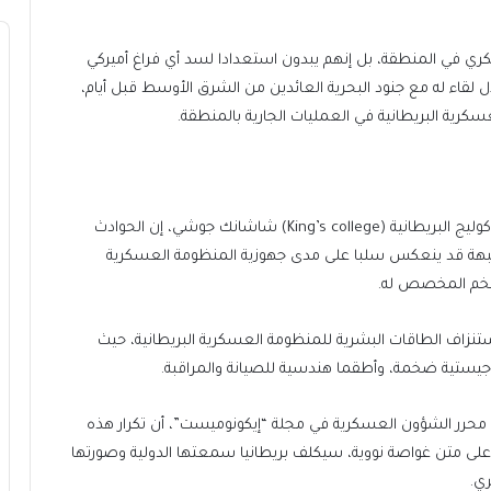
كري في المنطقة، بل إنهم يبدون استعدادا لسد أي فراغ أميركي
لقاء له مع جنود البحرية العائدين من الشرق الأوسط قبل أيام،
كرية البريطانية في العمليات الجارية بالمنطقة.
يقول الأستاذ الباحث في دراسات الحرب في جامعة كينغز كوليج البريطانية (King’s college) شاشانك جوشي، إن الحوادث
ن جبهة قد ينعكس سلبا على مدى جهوزية المنظومة العسكرية
لضخم المخصص له.
نزاف الطاقات البشرية للمنظومة العسكرية البريطانية، حيث
وجيستية ضخمة، وأطقما هندسية للصيانة والمراقبة.
حرر الشؤون العسكرية في مجلة “إيكونوميست”، أن تكرار هذه
على متن غواصة نووية، سيكلف بريطانيا سمعتها الدولية وصورتها
ي.