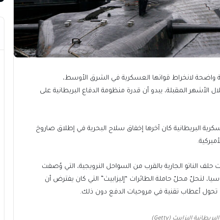
ة واضحة لانخراط قواتها العسكرية في الشرق الأوسط،
الأشهر المقبلة، يبدو أن قدرة منظومة الدفاع البريطانية على
ية البريطانية كان آخرها إخفاق سلاح البحرية في إطلاق صاروخ
ميركية.
 حلف الناتو الجارية بالقرب من السواحل النرويجية، التي وُصفت
ا، لتحلّ محلّ حاملة الطائرات “إليزابيث” التي كان يفترض أن
حول أعطاب تقنية في مروحيات الدفع دون ذلك.
يطانية إليزابيث (Getty)