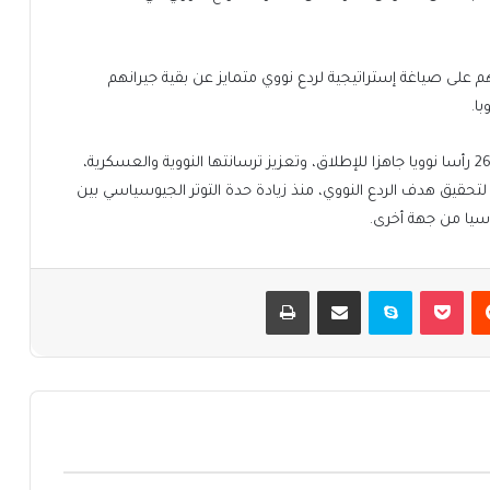
هم على صياغة إستراتيجية لردع نووي متمايز عن بقية جيرانهم
ا.
وأعلنت الحكومة البريطانية رفع عدد الرؤوس النووية إلى 260 رأسا نوويا جاهزا للإطلاق، وتعزيز ترسانتها النووية والعسكرية،
لتحقيق هدف الردع النووي، منذ زيادة حدة التوتر الجيوسياسي بين
وسيا من جهة أخرى.
يست
بوكيت
سكايب
مشاركة عبر البريد
طباعة