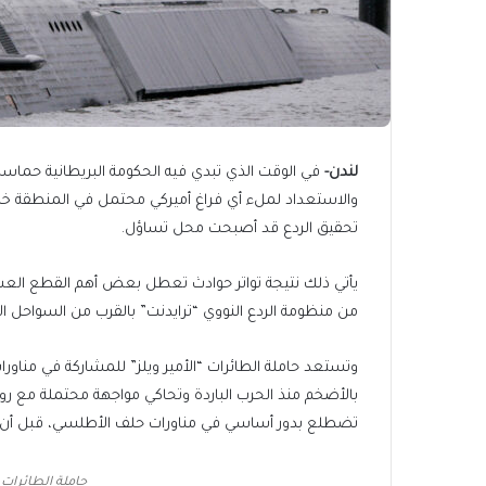
لندن-
في الوقت الذي تبدي فيه الحكومة البريطانية حماس
والاستعداد لملء أي فراغ أميركي محتمل في المنطقة خلال 
تحقيق الردع قد أصبحت محل تساؤل.
يأتي ذلك نتيجة تواتر حوادث تعطل بعض أهم القطع العسكر
من منظومة الردع النووي “ترايدنت” بالقرب من السواحل الأ
وتستعد حاملة الطائرات “الأمير ويلز” للمشاركة في مناورات
بالأضخم منذ الحرب الباردة وتحاكي مواجهة محتملة مع روسي
تضطلع بدور أساسي في مناورات حلف الأطلسي، قبل أن ت
حاملة الطائرات البر