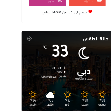
مشترك
متابع
انضم الى اكثر من
34.9M
متابع
حالة الطقس
33
℃
دبي
33º - 33º
50%
1.76 كيلومتر/ساعة
سماء صافية
℃
36
℃
39
℃
37
℃
39
℃
38
الجمعة
السبت
الأحد
الأثنين
الثلاثاء