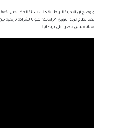
ويوضح أن البحرية البريطانية كانت سيئة الحظ، حين أخفقت 
يعدّ نظام الردع النووي “ترايدنت” عنوانا لشراكة تاريخية ب
مماثلة ليس حصرا على بريطانيا.