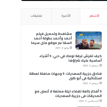
الأشهر
الأخيرة
تعليقات
مشاهدة وتحميل فيلم
أحمد وأحمد بطولة أحمد
السقا عبر موقع ماي سيما
MyCima (وي سيما WeCima)
يوليو 8, 2025
كيف تفرش غرفة نومك في دبي: 5 أشياء
أساسية عليك شراؤها
سبتمبر 9, 2024
فنادق جزيرة السعديات: 5 وجهات مذهلة لعطلة
استثنائية في أبو ظبي
سبتمبر 9, 2024
5 أفكار رائعة لقضاء ليلة ممتعة لا تُنسى مع
الصديقات في جزيرة السعديات
أغسطس 6, 2024