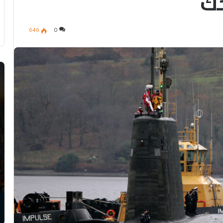
حك
646
0