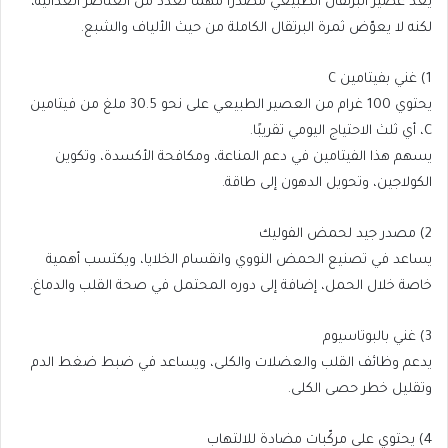
يُعدّ عصير البرتقال الطبيعي مصدرًا مهمًا لعدد من العناصر الغذائية،
لكنه لا يعوّض ثمرة البرتقال الكاملة من حيث الألياف والشبع.
1) غني بفيتامين C
يحتوي 100 غرام من العصير الطبيعي على نحو 30.5 ملغ من فيتامين
C، أي ثلث الاحتياج اليومي تقريبًا.
يسهم هذا الفيتامين في دعم المناعة، ومكافحة الأكسدة، وتكوين
الكولاجين، وتحويل الدهون إلى طاقة.
2) مصدر جيد لحمض الفوليك
يساعد في تصنيع الحمض النووي وانقسام الخلايا، ويكتسب أهمية
خاصة خلال الحمل، إضافة إلى دوره المحتمل في صحة القلب والدماغ.
3) غني بالبوتاسيوم
يدعم وظائف القلب والعضلات والكلى، ويساعد في ضبط ضغط الدم
وتقليل خطر حصى الكلى.
4) يحتوي على مركّبات مضادة للالتهاب