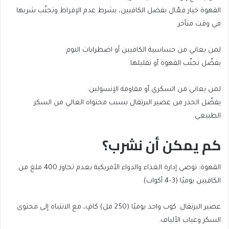
القهوة خيار فعّال بفضل الكافيين، بشرط عدم الإفراط وتجنّب شربها
في وقت متأخر.
لمن يعاني من حساسية الكافيين أو اضطرابات النوم:
يفضّل تجنّب القهوة أو تقليلها.
لمن يعاني من السكري أو مقاومة الإنسولين:
يفضّل الحذر من عصير البرتقال بسبب محتواه العالي من السكر
الطبيعي.
كم يمكن أن نشرب؟
القهوة: توصي إدارة الغذاء والدواء الأمريكية بعدم تجاوز 400 ملغ من
الكافيين يوميًا (3–4 أكواب).
عصير البرتقال: كوب واحد يوميًا (250 مل) كافٍ، مع الانتباه إلى محتوى
السكر وغياب الألياف.