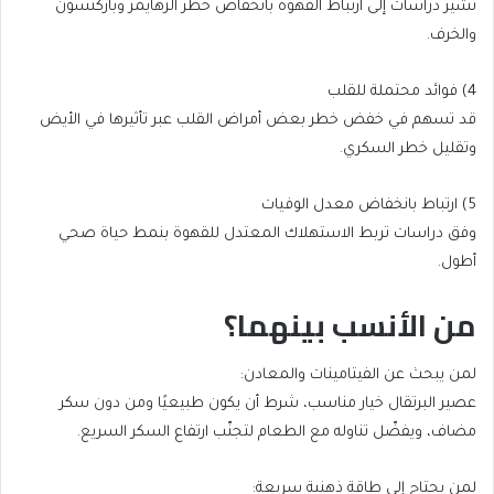
تشير دراسات إلى ارتباط القهوة بانخفاض خطر ألزهايمر وباركنسون
والخرف.
4) فوائد محتملة للقلب
قد تسهم في خفض خطر بعض أمراض القلب عبر تأثيرها في الأيض
وتقليل خطر السكري.
5) ارتباط بانخفاض معدل الوفيات
وفق دراسات تربط الاستهلاك المعتدل للقهوة بنمط حياة صحي
أطول.
من الأنسب بينهما؟
لمن يبحث عن الفيتامينات والمعادن:
عصير البرتقال خيار مناسب، شرط أن يكون طبيعيًا ومن دون سكر
مضاف، ويفضّل تناوله مع الطعام لتجنّب ارتفاع السكر السريع.
لمن يحتاج إلى طاقة ذهنية سريعة: