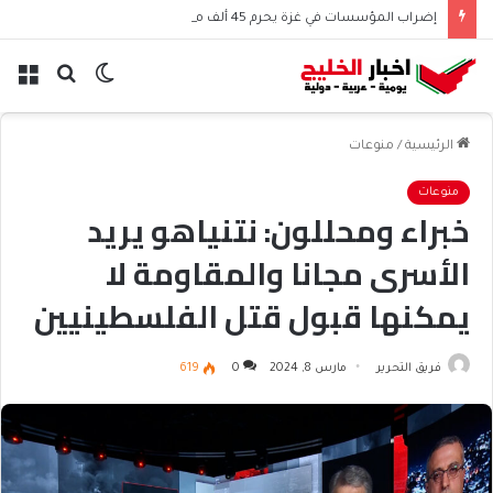
إضراب المؤسسات في غزة يحرم 45 ألف موظف من الرواتب
الوضع
بحث
الق
المظلم
عن
الرئيسية
/
منوعات
منوعات
خبراء ومحللون: نتنياهو يريد
الأسرى مجانا والمقاومة لا
يمكنها قبول قتل الفلسطينيين
تجويعا
فريق التحرير
مارس 8, 2024
0
619