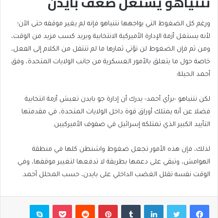
نتنياهو يستغل ضعف بايدن
ورغم كل الضغوط التي يواجهها نتنياهو فإنه لم يغير موقفه حتى الآن؛
لأنه يستغل أزمة الإدارة الأميركية الانتخابية ويريد كسب مزيد من الوقت،
ومن ثم فإن الضغوط لن تؤتي ثمارها ما لم تنتقل من الكلام إلى الفعل،
خاصة حول ما يتعلق بالأمور العسكرية من جانب الولايات المتحدة، وفق
أحمد الحيلة.
لكن نتنياهو -برأي أحمد- يدرك أن إدارة جو بايدن تعيش أزمة انتخابية
فضلا عن أنه يمتلك أوراق قوة داخل الولايات المتحدة، في مقدمتها
التأييد الكبير الذي تمتلكه إسرائيل في صفوف الأميركيين.
لذلك، فإن هذه الأمور تجعل ضغوط واشنطن كلها في منطقة
الهوامش، وتبقي على دعمها بطريقة لا تدفعها لتغيير موقفها، وفي
الوقت نفسه تقلل الغضب الداخلي على بايدن، حسب المحلل أحمد.
فيسبوك
تويتر
لينكدإن
بينتيريست
بوكيت
سكايب