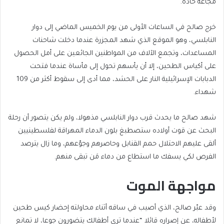
مجاعة حادة.
خرج صالح في الساعات الأولى من يوم الخميس الماضي إلى دوار
النابلسي، وهو الموقع الذي شهد المجزرة عندما دخلت شاحنات
المساعدات، وتجمع الآلاف من المواطنين الجائعين على أمل الحصول
على أكياس الطحين، إلا أن يأسهم تحول إلى مأساة عندما فتحت
الدبابات الإسرائيلية النار على الحشد، مما أدى إلى سقوط أكثر من 109
شهداء.
شهد صالح ما يحدث قرب دوار النابلسي مذهولا، ولم يكن يتصور أن رحلة
البحث عن قوت أولاده ستصطبغ بلون الدماء المهراقة لفلسطينيين
ألقى عليهم الاحتلال حمم القنابل وحاصرهم وجوّعهم، وما زال يترصد
الفرص لكي يسفك ما استطاع من دماء مَن تبقى منهم.
مواجهة الموت
وقد عبّر صالح، الذي أصيب في ساقه أثناء محاولته إحضار كيس طحين
لأطفاله، عن إصراره قائلا “عندما ترى أطفالك يتضورون جوعا، لا تمانع