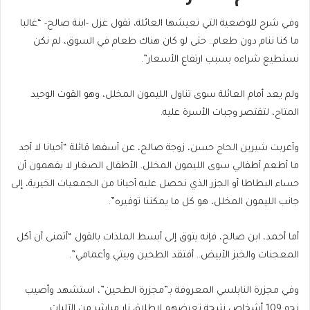
وفي شرح للوضعية التي تعيشها العائلة، تقول غزل -ابنة صالح- “غالبا
ما كنا ننام دون طعام.. حتى لو كان هناك طعام في السوق، لم نكن
نستطيع شراءه بسبب ارتفاع الأسعار”.
ولم يعد أمام العائلة سوى تناول الليمون المخلل، وهو القوت الوحيد
المتاح، لتقتصر وجبات الأسرة عليه.
وأعربت شيرين الحاج حسن، زوجة صالح، عن أسفها قائلة “أحيانا لا أجد
ما أطعم أطفالي سوى الليمون المخلل. الأطفال الصغار لا يفهمون أن
حساء البطاطا أو الجزر الذي نحصل عليه أحيانا من الجمعيات الخيرية، إلى
جانب الليمون المخلل، هو كل ما يمكننا توفيره”.
أما أحمد، ابن صالح، فإنه يتوق إلى أبسط الملذات بالقول “أتمنى أن آكل
المعجنات والخبز الأبيض.. أفتقد الطحين وبيتي وأعمامي”.
وفي مجزرة النابلسي المعروفة بـ”مجزرة الطحين”، استشهد وأصيب
نحو 109 أشخاص نتيجة تعرضهم لإطلاق نار مباشر من الآليات