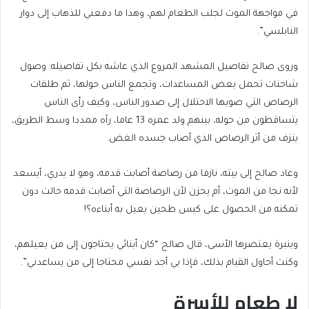
في مواجهة الموت لجلب الطعام لهم، وهذا ما دفعني للذهاب إلى دوار
النابلسي”.
وروى صالح تفاصيل المشهد المروع الذي عاشه بكل تفاصيله: وصول
شاحنات تحمل بعض المساعدات، وتجمع الناس حولها، ثم طلقات
الرصاص التي صوبها الاحتلال إلى صدور الناس، وكيف رأى الناس
يتساقطون من حوله، بينهم ولد عمره 13 عاما، رآه ممددا وسط الطريق،
ينزف من أثر الرصاص الذي أصاب جسده الغض.
وعاد صالح إلى بيته، نازفا من رصاصة أصابت قدمه، وهو لا يدري، أيسعد
لأنه نجا من الموت، أم يحزن لأن الرصاصة التي أصابت قدمه حالت دون
تمكنه من الحصول على كيس طحين يعيل به أبناءه؟!
وبنبرة يعتصرها الأسى، قال صالح “كان أبنائي يحتاجون إلى من يعيلهم،
وكنت أحاول القيام بذلك، فإذا بي أجد نفسي محتاجا إلى من يساعدني”.
لا طعام للأسرة