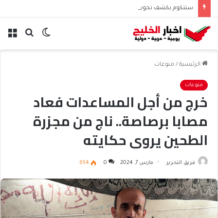
سنتكوم يكشف تحويل مسار 48 سفينة منذ استئناف حصار إيران
الوضع
بحث
الق
المظلم
عن
الرئيسية
/
منوعات
منوعات
خرج من أجل المساعدات فعاد
مصابا برصاصة.. ناج من مجزرة
الطحين يروي حكايته
فريق التحرير
مارس 7, 2024
0
654