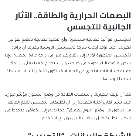
دون إذن المستخدم (شترستوك)
البصمات الحرارية والطاقة.. الآثار
الجانبية للتجسس
التجسس هو آلية معالجة مستمرة، وأي عملية معالجة تخضع لقوانين
الفيزياء، حيث تؤكد أبحاث شركة كاسبرسكي الروسية وغيرها أن برامج
التجسس المتطورة تؤدي إلى ارتفاع غير مبرر في درجة حرارة المعالج. وإذا
سخن هاتفك أثناء وجوده في جيبك دون استخدام، فهذا يعني أن ثمة
عملية حسابية ثقيلة تجري في الخلفية، قد تكون تشفيرا لبيانات مسجلة
تمهيدا لإرسالها.
كما أن نزيف البطارية، واستهلاك الطاقة في وضع السكون مؤشر حيوي،
حيث تشير تقارير أمنية متعددة إلى أن تطبيقات التجسس تمنع الهاتف
من الدخول في وضع “النوم العميق”، مما يؤدي إلى انخفاض ملحوظ في
شحن البطارية خلال ساعات الليل دون أي استخدام.
الشبكة والبيانات.. “التهريب”