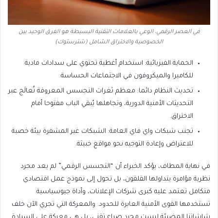
في العصر الرقمي، الوعي بالعلامات التقنية البسيطة هو الفرق الوحيد بين
الخصوصية والاختراق الشامل (شترستوك)
الحماية الفيزيائية: استخدام أغطية تحتوي على سدادات مادية
للكاميرا والميكروفون في الاجتماعات الحساسة.
تحديث النظام دائما: معظم ثغرات التجسس المعروفة تُعالَج عبر
التحديثات الأمنية الدورية، وتجاهلها يُبقي الباب مفتوحا أمام
الاختراق.
تجنب شبكات واي فاي العامة: الشبكات غير المشفرة بيئة خصبة
للاعتراض وإعادة التوجيه نحو مواقع خبيثة.
في نهاية المطاف، يؤكد الخبراء أن “التجسس الرقمي” لم يعد مجرد
نظرية مؤامرة يتداولها القلقون، بل تحول إلى نموذج عمل اقتصادي
متكامل تعتمد عليه كبرى شركات الإعلانات، وأداة جيوسياسية
تستخدمها القوى الأمنية العابرة للحدود. والمعركة التي تجري الآن خلف
شاشاتنا المضيئة ليست مجرد صراع تقني، بل هي معركة على السيادة