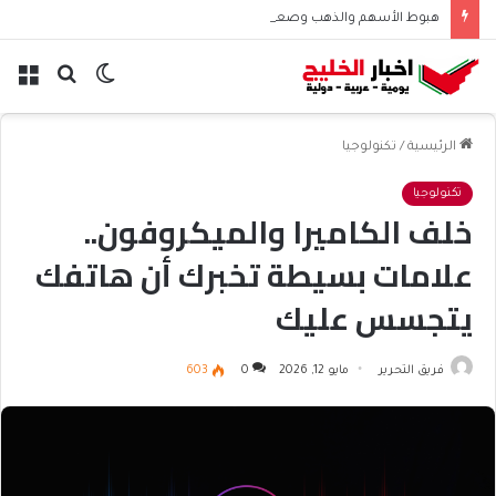
هبوط الأسهم والذهب وصعود النفط يعقّد مسار الفدرالي
الوضع
بحث
الق
المظلم
عن
الرئيسية
/
تكنولوجيا
تكنولوجيا
خلف الكاميرا والميكروفون..
علامات بسيطة تخبرك أن هاتفك
يتجسس عليك
فريق التحرير
مايو 12, 2026
0
603