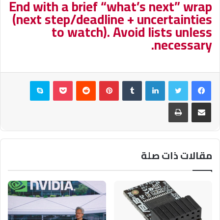
End with a brief “what’s next” wrap
(next step/deadline + uncertainties
to watch). Avoid lists unless
necessary.
فيسبوك
تويتر
لينكدإن
بينتيريست
بوكيت
سكايب
مشاركة عبر البريد
طباعة
مقالات ذات صلة