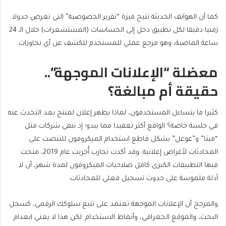
كما أن الهواتف الحديثة تتيح ميزة “تقرير الخصوصية” التي تعرض جدولا
زمنيا دقيقا لكل تطبيق دخل إلى الحساسات (المستشعرات) خلال الـ 24
ساعة الماضية، وهو مرجع عملي للمستخدم للكشف عن أي تجاوزات.
معضلة “الإعلانات الموجهة”..
حقيقة أم مبالغة؟
كثيرا ما يتساءل المستخدمون، لماذا يظهر إعلان لمنتج بعد التحدث عنه
في جلسة خاصة؟ الواقع أكثر تعقيدا مما يبدو؛ إذ تنفي شركات مثل
“ميتا” و”غوغل” بشكل قاطع استخدام الميكروفون للتنصت على
المحادثات لأغراض إعلانية. وقد أكدت تجارب أُجريت عام 2019، منحت
فيها التطبيقات الكبرى كامل صلاحيات الميكروفون لمدة شهر، أن لا
أدلة ملموسة على حدوث تسجيل فعلي للمحادثات.
والمرجح أن الإعلانات الموجهة تعتمد على تتبع سلوكك الرقمي، كسجل
البحث، والموقع الجغرافي، وأنماط الاستخدام. لكن هذا لا يعني انعدام