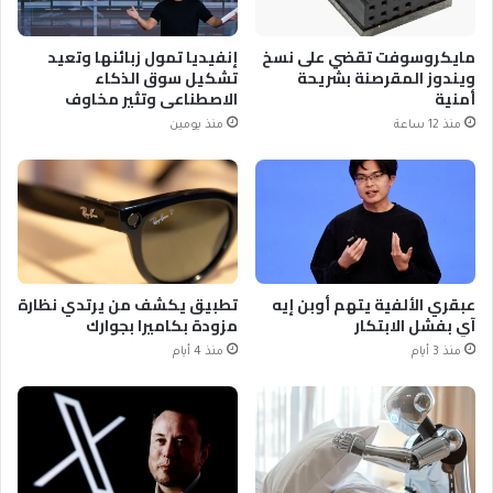
مايكروسوفت تقضي على نسخ
إنفيديا تمول زبائنها وتعيد
ويندوز المقرصنة بشريحة
تشكيل سوق الذكاء
أمنية
الاصطناعي وتثير مخاوف
منذ 12 ساعة
منذ يومين
عبقري الألفية يتهم أوبن إيه
تطبيق يكشف من يرتدي نظارة
آي بفشل الابتكار
مزودة بكاميرا بجوارك
منذ 3 أيام
منذ 4 أيام