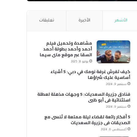
الأشهر
الأخيرة
تعليقات
مشاهدة وتحميل فيلم
أحمد وأحمد بطولة أحمد
السقا عبر موقع ماي سيما
MyCima (وي سيما WeCima)
يوليو 8, 2025
كيف تفرش غرفة نومك في دبي: 5 أشياء
أساسية عليك شراؤها
سبتمبر 9, 2024
فنادق جزيرة السعديات: 5 وجهات مذهلة لعطلة
استثنائية في أبو ظبي
سبتمبر 9, 2024
5 أفكار رائعة لقضاء ليلة ممتعة لا تُنسى مع
الصديقات في جزيرة السعديات
أغسطس 6, 2024