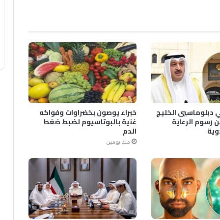
 دبلوماسيي الخليج
خبراء يوصون بخضراوات وفواكه
 رسوم الرعاية
غنية بالبوتاسيوم لضبط ضغط
وية
الدم
منذ يومين