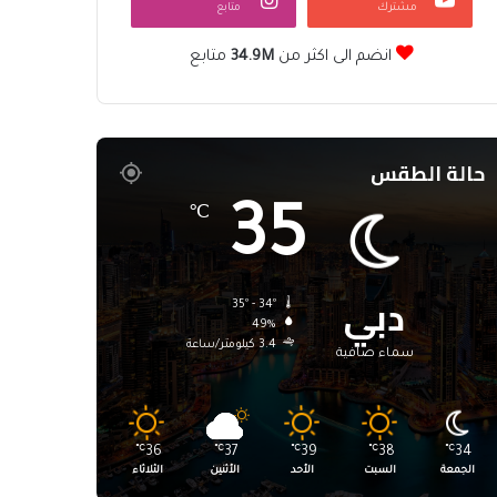
مشترك
متابع
انضم الى اكثر من
34.9M
متابع
حالة الطقس
35
℃
دبي
35º - 34º
49%
3.4 كيلومتر/ساعة
سماء صافية
℃
36
℃
37
℃
39
℃
38
℃
34
الجمعة
السبت
الأحد
الأثنين
الثلاثاء