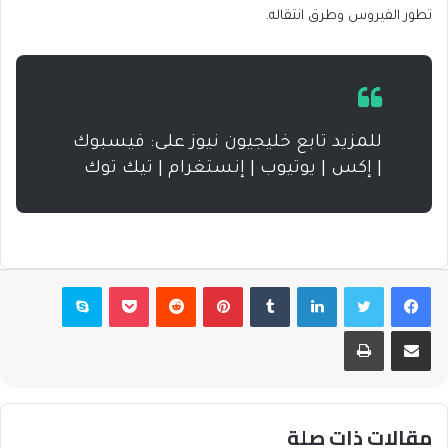
تطور الفيروس وطرق انتقاله.
للمزيد تابع خليجيون نيوز على: فيسبوك
| إكس | يوتيوب | إنستغرام | تيك توك
فيسبوك
تويتر
لينكدإن
بينتيريست
بوكيت
سكايب
مشاركة عبر البريد
طباعة
مقالات ذات صلة