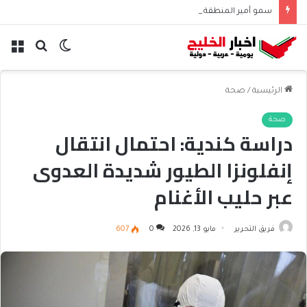
سمو أمير المنطقة الشرقية يرعى توقيع اتفاقية تعاون بين المركز الوطني لتنمية الغطاء النباتي ومكافحة التصحر وجمعية أصدقاء البيئة
الوضع
بحث
الق
المظلم
عن
الرئيسية
/
صحة
صحة
دراسة كندية: احتمال انتقال
إنفلونزا الطيور شديدة العدوى
عبر حليب الأغنام
فريق التحرير
مايو 13, 2026
0
607