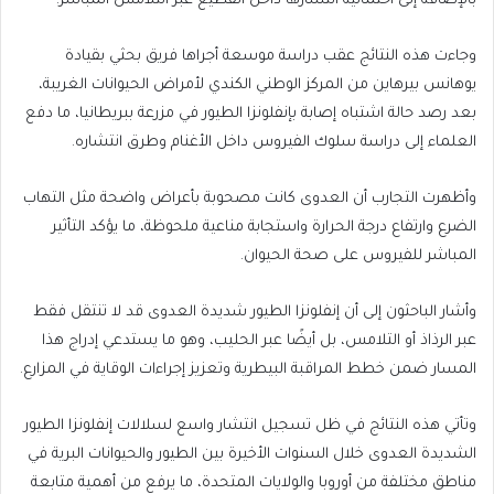
بالإضافة إلى احتمالية انتشارها داخل القطيع عبر التلامس المباشر.
وجاءت هذه النتائج عقب دراسة موسعة أجراها فريق بحثي بقيادة
يوهانس بيرهاين من المركز الوطني الكندي لأمراض الحيوانات الغريبة،
بعد رصد حالة اشتباه إصابة بإنفلونزا الطيور في مزرعة ببريطانيا، ما دفع
العلماء إلى دراسة سلوك الفيروس داخل الأغنام وطرق انتشاره.
وأظهرت التجارب أن العدوى كانت مصحوبة بأعراض واضحة مثل التهاب
الضرع وارتفاع درجة الحرارة واستجابة مناعية ملحوظة، ما يؤكد التأثير
المباشر للفيروس على صحة الحيوان.
وأشار الباحثون إلى أن إنفلونزا الطيور شديدة العدوى قد لا تنتقل فقط
عبر الرذاذ أو التلامس، بل أيضًا عبر الحليب، وهو ما يستدعي إدراج هذا
المسار ضمن خطط المراقبة البيطرية وتعزيز إجراءات الوقاية في المزارع.
وتأتي هذه النتائج في ظل تسجيل انتشار واسع لسلالات إنفلونزا الطيور
الشديدة العدوى خلال السنوات الأخيرة بين الطيور والحيوانات البرية في
مناطق مختلفة من أوروبا والولايات المتحدة، ما يرفع من أهمية متابعة