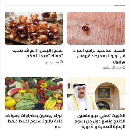
الصحة العالمية تراقب القراد
قشور البصل: 3 فوائد صحية
في أوروبا بعد رصد فيروس
تجعلك تعيد التفكير
بوربون
منذ يومين
منذ 23 ساعة
الكويت تعفي دبلوماسيي
خبراء يوصون بخضراوات وفواكه
الخليج وتسع دول من رسوم
غنية بالبوتاسيوم لضبط ضغط
الرعاية الصحية والأدوية
الدم