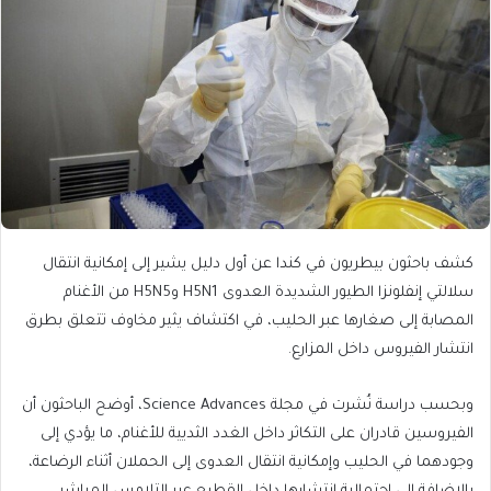
كشف باحثون بيطريون في كندا عن أول دليل يشير إلى إمكانية انتقال
سلالتي إنفلونزا الطيور الشديدة العدوى H5N1 وH5N5 من الأغنام
المصابة إلى صغارها عبر الحليب، في اكتشاف يثير مخاوف تتعلق بطرق
انتشار الفيروس داخل المزارع.
وبحسب دراسة نُشرت في مجلة Science Advances، أوضح الباحثون أن
الفيروسين قادران على التكاثر داخل الغدد الثديية للأغنام، ما يؤدي إلى
وجودهما في الحليب وإمكانية انتقال العدوى إلى الحملان أثناء الرضاعة،