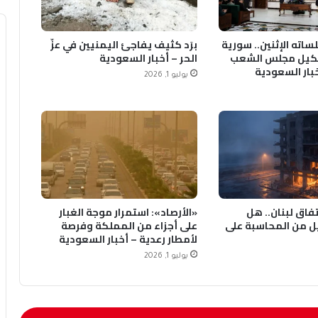
ساته الإثنين.. سورية
برَد كثيف يفاجئ اليمنيين في عزّ
يل مجلس الشعب
الحر – أخبار السعودية
خبار السعودية
يوليو 1, 2026
1 في اتفاق لبنان.. هل
«الأرصاد»: استمرار موجة الغبار
ل من المحاسبة على
على أجزاء من المملكة وفرصة
لأمطار رعدية – أخبار السعودية
يوليو 1, 2026