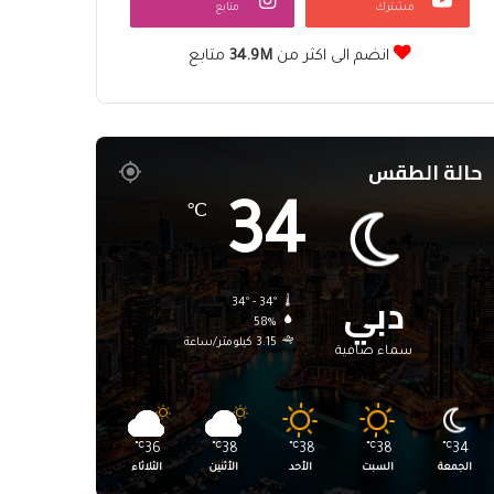
مشترك
متابع
انضم الى اكثر من
34.9M
متابع
حالة الطقس
34
℃
دبي
34º - 34º
58%
3.15 كيلومتر/ساعة
سماء صافية
℃
36
℃
38
℃
38
℃
38
℃
34
الجمعة
السبت
الأحد
الأثنين
الثلاثاء