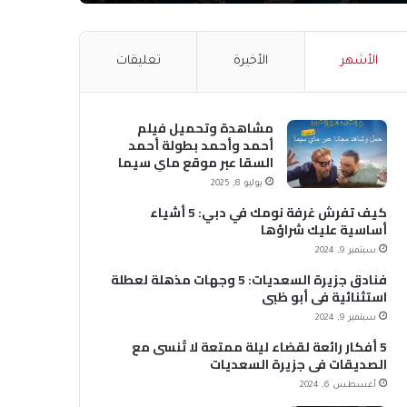
الأشهر
الأخيرة
تعليقات
مشاهدة وتحميل فيلم
أحمد وأحمد بطولة أحمد
السقا عبر موقع ماي سيما
MyCima (وي سيما WeCima)
يوليو 8, 2025
كيف تفرش غرفة نومك في دبي: 5 أشياء
أساسية عليك شراؤها
سبتمبر 9, 2024
فنادق جزيرة السعديات: 5 وجهات مذهلة لعطلة
استثنائية في أبو ظبي
سبتمبر 9, 2024
5 أفكار رائعة لقضاء ليلة ممتعة لا تُنسى مع
الصديقات في جزيرة السعديات
أغسطس 6, 2024