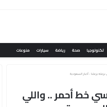
احثان هاتفياً حول التعاون والتطورات الإقليمية والدولية
تكنولوجيا
صحة
رياضة
سيارات
منوعات
يزعله يزعلنا – أخبار السعودية
سي خط أحمر .. واللي