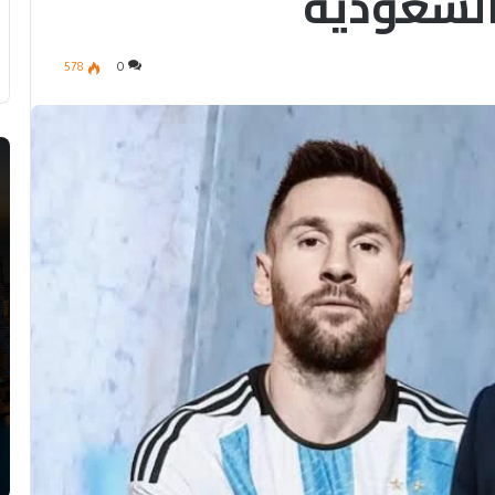
ر السعودية
578
0