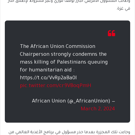
وطالب المسؤول الأفريقي البارز بوقف فوري وغير مشروط لإطلاق النار
في غزة.
The African Union Commission
Chairperson strongly condemns the
mass killing of Palestinians queuing
for humanitarian aid :
https://t.co/VvRp2aBa0l
pic.twitter.com/cr9VBoqPmH
— African Union (@_AfricanUnion)
March 2, 2024
وجاءت تلك المجزرة بعدما حذر مسؤول في برنامج الأغذية العالمي من