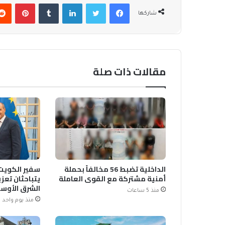
فيسبوك
تويتر
لينكدإن
بينتير
شاركها
مقالات ذات صلة
الداخلية تضبط 56 مخالفاً بحملة
سفير الكويت 
أمنية مشتركة مع القوى العاملة
يتباحثان تعزي
الشرق الأوس
منذ 5 ساعات
منذ يوم واحد