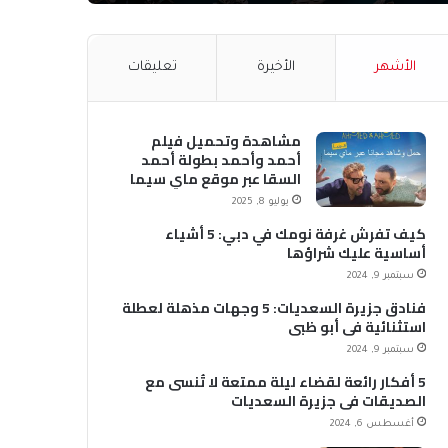
الأشهر
الأخيرة
تعليقات
مشاهدة وتحميل فيلم
أحمد وأحمد بطولة أحمد
السقا عبر موقع ماي سيما
MyCima (وي سيما WeCima)
يوليو 8, 2025
كيف تفرش غرفة نومك في دبي: 5 أشياء
أساسية عليك شراؤها
سبتمبر 9, 2024
فنادق جزيرة السعديات: 5 وجهات مذهلة لعطلة
استثنائية في أبو ظبي
سبتمبر 9, 2024
5 أفكار رائعة لقضاء ليلة ممتعة لا تُنسى مع
الصديقات في جزيرة السعديات
أغسطس 6, 2024