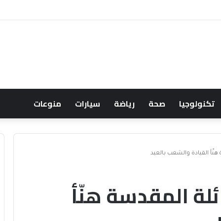
حالف البحري السعودي يعزز أمن الملاحة الإقليمية والدولية
تكنولوجيا
صحة
رياضة
سيارات
منوعات
 هنّأ القيادة والشعب بالعيد
ئلة المقدسة هنّأ