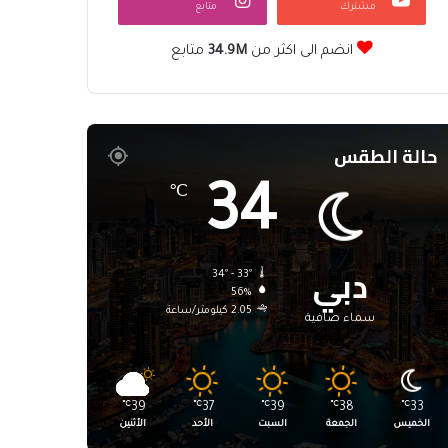
مشترك
متابع
انضم الى اكثر من
34.9M
متابع
حالة الطقس
34
℃
دبي
34º - 33º
56%
2.05 كيلومتر/ساعة
سماء صافية
℃
39
℃
37
℃
39
℃
38
℃
33
الخميس
الجمعة
السبت
الأحد
الأثنين