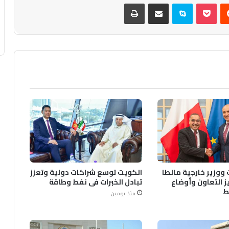
يست
بوكيت
سكايب
مشاركة عبر البريد
طباعة
ووزير خارجية مالطا
الكويت توسع شراكات دولية وتعزز
ز التعاون وأوضاع
تبادل الخبرات في نفط وطاقة
ط
منذ يومين