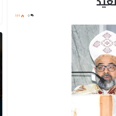
عيد
589
0