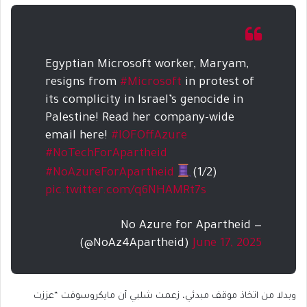
Egyptian Microsoft worker, Maryam,
resigns from
#Microsoft
in protest of
its complicity in Israel’s genocide in
Palestine! Read her company-wide
email here!
#IOFOffAzure
#NoTechForApartheid
#NoAzureForApartheid
(1/2)
pic.twitter.com/q6NHAMRt7s
— No Azure for Apartheid
(@NoAz4Apartheid)
June 17, 2025
وبدلا من اتخاذ موقف مبدئي، زعمت شلبي أن مايكروسوفت “عززت