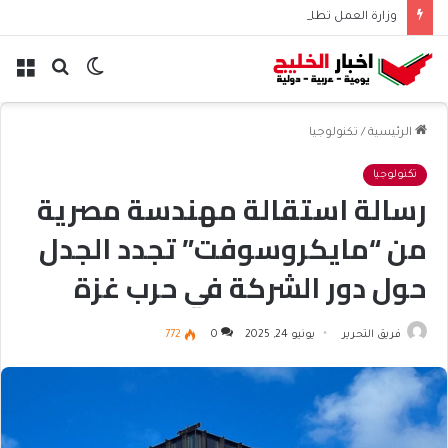
وزارة العمل تطلق منصة العمل الموسمي في ظفار وتحتفي بالتميز والريادة
الوضع
بحث
الق
المظلم
عن
الرئيسية
/
تكنولوجيا
تكنولوجيا
رسالة استقالة مهندسة مصرية
من “مايكروسوفت” تجدد الجدل
حول دور الشركة في حرب غزة
فريق التحرير
يونيو 24, 2025
0
772