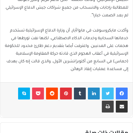
الجيش الإسرائيلي. وقالت الحملة: “نحن ندعم مريم. ونكرر دعوتها
للمطالبة بإجابات والانسحاب من جميع شراكات جيش الدفاع الإسرائيلي.
لم يعد الصمت خيارا”.
وأكدت مايكروسوفت في مايو/أيار، أن وزارة الدفاع الإسرائيلية تستخدم
خدماتها السحابية وخدمات الذكاء الاصطناعي، لكنها نفت تورطها في
هجمات على المدنيين. واعترفت أيضا بتقديم دعم طارئ محدود للحكومة
الإسرائيلية في أعقاب الهجوم الذي قادته حركة المقاومة الإسلامية
(حماس) في السابع من أكتوبر/تشرين الأول، والذي قالت إنه كان يهدف
إلى مساعدة عمليات إنقاذ الرهائن.
فيسبوك
تويتر
لينكدإن
بينتيريست
بوكيت
سكايب
مشاركة عبر البريد
طباعة
مقالات ذات صلة