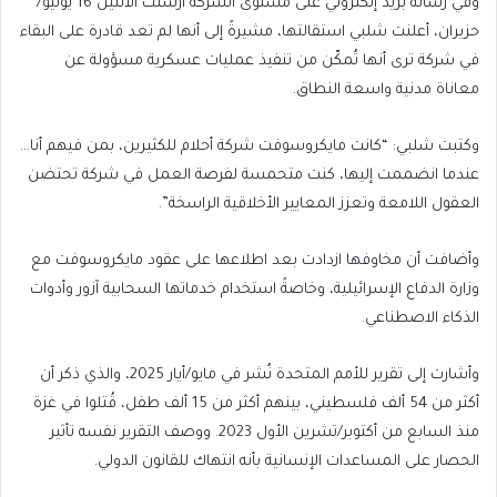
وفي رسالة بريد إلكتروني على مستوى الشركة أُرسلت الاثنين 16 يونيو/
حزيران، أعلنت شلبي استقالتها، مشيرةً إلى أنها لم تعد قادرة على البقاء
في شركة ترى أنها تُمكّن من تنفيذ عمليات عسكرية مسؤولة عن
معاناة مدنية واسعة النطاق.
وكتبت شلبي: “كانت مايكروسوفت شركة أحلام للكثيرين، بمن فيهم أنا…
عندما انضممت إليها، كنت متحمسة لفرصة العمل في شركة تحتضن
العقول اللامعة وتعزز المعايير الأخلاقية الراسخة”.
وأضافت أن مخاوفها ازدادت بعد اطلاعها على عقود مايكروسوفت مع
وزارة الدفاع الإسرائيلية، وخاصةً استخدام خدماتها السحابية آزور وأدوات
الذكاء الاصطناعي.
وأشارت إلى تقرير للأمم المتحدة نُشر في مايو/أيار 2025، والذي ذكر أن
أكثر من 54 ألف فلسطيني، بينهم أكثر من 15 ألف طفل، قُتلوا في غزة
منذ السابع من أكتوبر/تشرين الأول 2023. ووصف التقرير نفسه تأثير
الحصار على المساعدات الإنسانية بأنه انتهاك للقانون الدولي.