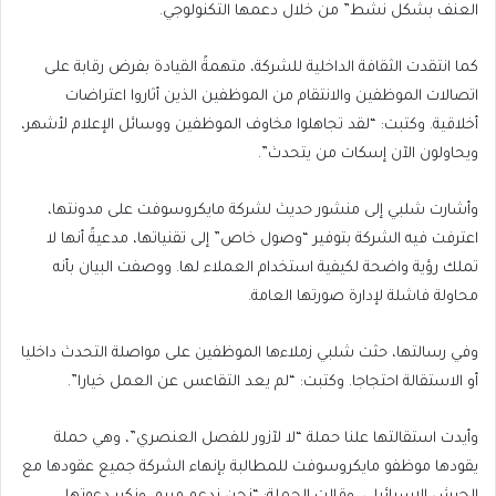
العنف بشكل نشط” من خلال دعمها التكنولوجي.
كما انتقدت الثقافة الداخلية للشركة، متهمةً القيادة بفرض رقابة على
اتصالات الموظفين والانتقام من الموظفين الذين أثاروا اعتراضات
أخلاقية. وكتبت: “لقد تجاهلوا مخاوف الموظفين ووسائل الإعلام لأشهر،
ويحاولون الآن إسكات من يتحدث”.
وأشارت شلبي إلى منشور حديث لشركة مايكروسوفت على مدونتها،
اعترفت فيه الشركة بتوفير “وصول خاص” إلى تقنياتها، مدعيةً أنها لا
تملك رؤية واضحة لكيفية استخدام العملاء لها. ووصفت البيان بأنه
محاولة فاشلة لإدارة صورتها العامة.
وفي رسالتها، حثت شلبي زملاءها الموظفين على مواصلة التحدث داخليا
أو الاستقالة احتجاجا. وكتبت: “لم يعد التقاعس عن العمل خيارا”.
وأيدت استقالتها علنا حملة “لا لآزور للفصل العنصري”، وهي حملة
يقودها موظفو مايكروسوفت للمطالبة بإنهاء الشركة جميع عقودها مع