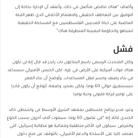
وأضاف “هناك تناقض متأصل في ذلك، وأعتقد أن الإدارة بحاجة إلى
التوفيق بين التعاطف الحقيقي والاهتمام الأخلاقي الذي ظهر الليلة
الماضية على حياة المدنيين الفلسطينيين مع المساءلة الحقيقية
لنتنياهو والحكومة اليمينية المتطرفة هناك”.
فشل
وكان المتحدث الرسمي باسم البنتاغون بات رايدر قد قال إنه لن تكون
هناك قوات أميركية على الأرض في غزة، لكن الجيش الأميركي سيساعد
في بناء رصيف وجسر لنقل المساعدات. وأوضح أن بناء الممر
سيستغرق حوالي 60 يوما، ولكن بمجرد وضعه، يُتوقع أن يكون قادرا
على توفير قرابة مليوني وجبة يوميا.
وغرد مدير برنامج فلسطين بمعهد الشرق الأوسط في واشنطن خالد
الجندي قائلا إنه “في غضون 60 يوما، سيموت آلاف آخرون بسبب الجوع
والمرض. سيكون الرد الأكثر منطقية وفعالية هو مطالبة إسرائيل، التي
تعتمد كليا على الأسلحة والدعم الأميركي، بالتوقف عن منع دخول