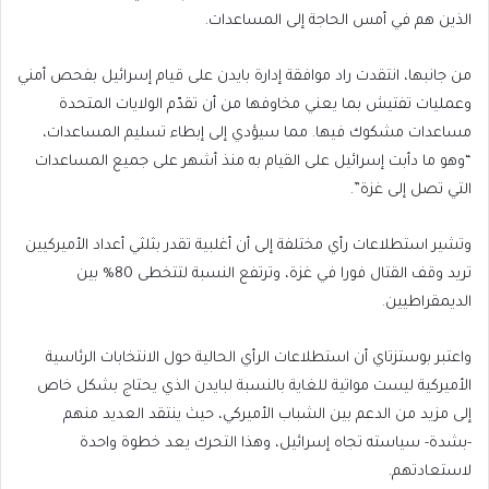
الذين هم في أمس الحاجة إلى المساعدات.
من جانبها، انتقدت راد موافقة إدارة بايدن على قيام إسرائيل بفحص أمني
وعمليات تفتيش بما يعني مخاوفها من أن تقدّم الولايات المتحدة
مساعدات مشكوك فيها. مما سيؤدي إلى إبطاء تسليم المساعدات،
“وهو ما دأبت إسرائيل على القيام به منذ أشهر على جميع المساعدات
التي تصل إلى غزة”.
وتشير استطلاعات رأي مختلفة إلى أن أغلبية تقدر بثلثي أعداد الأميركيين
تريد وقف القتال فورا في غزة، وترتفع النسبة لتتخطى 80% بين
الديمقراطيين.
واعتبر بوستزتاي أن استطلاعات الرأي الحالية حول الانتخابات الرئاسية
الأميركية ليست مواتية للغاية بالنسبة لبايدن الذي يحتاج بشكل خاص
إلى مزيد من الدعم بين الشباب الأميركي، حيث ينتقد العديد منهم
-بشدة- سياسته تجاه إسرائيل، وهذا التحرك يعد خطوة واحدة
لاستعادتهم.