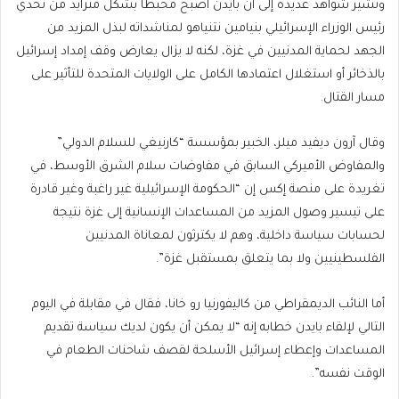
وتشير شواهد عديدة إلى أن بايدن أصبح محبطا بشكل متزايد من تحدي
رئيس الوزراء الإسرائيلي بنيامين نتنياهو لمناشداته لبذل المزيد من
الجهد لحماية المدنيين في غزة، لكنه لا يزال يعارض وقف إمداد إسرائيل
بالذخائر أو استغلال اعتمادها الكامل على الولايات المتحدة للتأثير على
مسار القتال.
وقال آرون ديفيد ميلر، الخبير بمؤسسة “كارنيغي للسلام الدولي”
والمفاوض الأميركي السابق في مفاوضات سلام الشرق الأوسط، في
تغريدة على منصة إكس إن “الحكومة الإسرائيلية غير راغبة وغير قادرة
على تيسير وصول المزيد من المساعدات الإنسانية إلى غزة نتيجة
لحسابات سياسة داخلية، وهم لا يكترثون لمعاناة المدنيين
الفلسطينيين ولا بما يتعلق بمستقبل غزة”.
أما النائب الديمقراطي من كاليفورنيا رو خانا، فقال في مقابلة في اليوم
التالي لإلقاء بايدن خطابه إنه “لا يمكن أن يكون لديك سياسة تقديم
المساعدات وإعطاء إسرائيل الأسلحة لقصف شاحنات الطعام في
الوقت نفسه”.