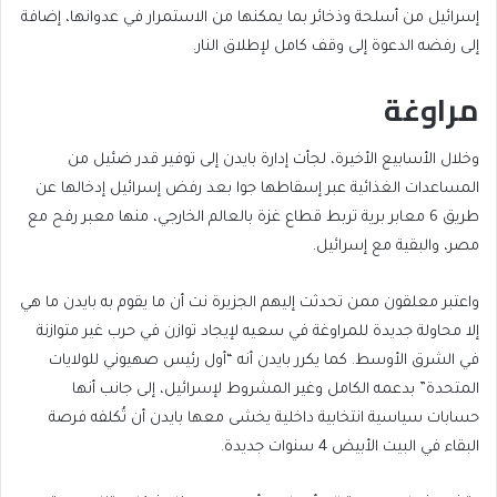
إسرائيل من أسلحة وذخائر بما يمكنها من الاستمرار في عدوانها، إضافة
إلى رفضه الدعوة إلى وقف كامل لإطلاق النار.
مراوغة
وخلال الأسابيع الأخيرة، لجأت إدارة بايدن إلى توفير قدر ضئيل من
المساعدات الغذائية عبر إسقاطها جوا بعد رفض إسرائيل إدخالها عن
طريق 6 معابر برية تربط قطاع غزة بالعالم الخارجي، منها معبر رفح مع
مصر، والبقية مع إسرائيل.
واعتبر معلقون ممن تحدثت إليهم الجزيرة نت أن ما يقوم به بايدن ما هي
إلا محاولة جديدة للمراوغة في سعيه لإيجاد توازن في حرب غير متوازنة
في الشرق الأوسط. كما يكرر بايدن أنه “أول رئيس صهيوني للولايات
المتحدة” بدعمه الكامل وغير المشروط لإسرائيل، إلى جانب أنها
حسابات سياسية انتخابية داخلية يخشى معها بايدن أن تُكلفه فرصة
البقاء في البيت الأبيض 4 سنوات جديدة.