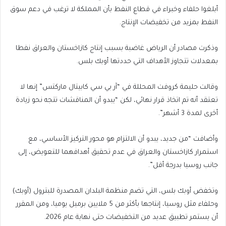
أبلغوا حلفاء وخبراء في قطاع النفط بأن المملكة لا ترغب في دعم سوق
النفط بمزيد من تخفيضات الإنتاج.
وذكرت مصادر أن الرياض غاضبة بسبب إنتاج كازاخستان والعراق نفطا
بمعدلات تتجاوز الأهداف التي حددتها أوبك بلس.
وقالت حليمة كروفت المحللة في “آر بي سي كابيتال ماركتس” إنها لا
تعتقد أنه تم اتخاذ قرار نهائي، لكن “يبدو أن المناقشات تتجه نحو زيادة
أخرى لمدة 3 أشهر”.
وأضافت “من جديد، يبدو أن الالتزام هو محور التركيز الأساسي، مع
استمرار كازاخستان والعراق في عدم تحقيق أهدافهما للتعويض، إلى
جانب روسيا بدرجة أقل”.
وتخفض أوبك بلس، التي تضم منظمة البلدان المصدرة للبترول (أوبك)
وحلفاء مثل روسيا، إنتاجها بأكثر من 5 ملايين برميل يوميا، ومن المقرر
أن يستمر تطبيق عديد من التخفيضات حتى نهاية عام 2026.