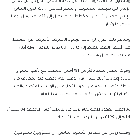
وستكون هذه الخطوة الأحدث في خطة التخلص التدريجي من خفض
الإنتاج التي طبقتها المجموعة. والشهر الماضي، زادت الدول الثماني
الإنتاج بمعدل أكبر من المخطط له بما يصل إلى 411 ألف برميل يوميا
لشهر مايو/أيار.
وساهم ذلك القرار، إلى جانب الرسوم الجمركية الأميركية، في الضغط
على أسعار النفط لتهبط إلى ما دون 60 دولارا للبرميل، وهو أدنى
مستوى لها خلال 4 سنوات.
وهوت أسعار النفط بأكثر من 1% أمس الجمعة، مع تأهب الأسواق
لزيادة إمدادات أوبك بلس، في الوقت الذي دفعت فيه المخاوف من
تباطؤ اقتصادي ناجم عن الحرب التجارية بين الولايات المتحدة والصين
الخبراء لترقب خفض توقعات نمو الطلب لهذا العام.
وتراجعت العقود الآجلة لخام برنت في تداولات أمس الجمعة 84 سنتا أو
1.4% إلى 61.29 دولارا للبرميل عند التسوية.
ونقلت رويترز عن مصادر -الأسبوع الماضي- أن مسؤولين سعوديين