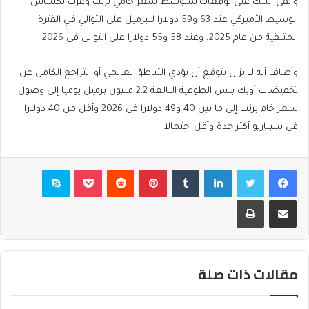
وأبقى البنك على توقعاته لمتوسط سعر خامي برنت وغرب تكساس
الوسيط الأميركي عند 63 و59 دولارا للبرميل على التوالي في الفترة
المتبقية من عام 2025، وعند 58 و55 دولارا على التوالي في 2026.
وأضاف أنه لا يزال يتوقع أن يؤدي التباطؤ العالمي أو التراجع الكامل عن
تخفيضات أوبك بلس الطوعية البالغة 2.2 مليون برميل يوميا إلى وصول
سعر خام برنت إلى ما بين 40 و49 دولارا في 2026 وأقل من 40 دولارا
في سيناريو أكثر حدة وأقل احتمالا.
فيسبوك
تويتر
لينكدإن
بينتيريست
بوكيت
سكايب
مشاركة عبر البريد
طباعة
مقالات ذات صلة