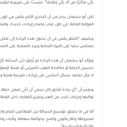
يأتي متأخرًا من ألا يأتي إطلاقًا”، مشددًا على ضرورته 
لكن أبو سليمان يحذر من أن التحدي الأكبر يكمن في كون هذ
الموازنة العامة، في ظل غياب مصادر إيرادات جديدة، واقتص
ويضيف “الخطر يكمن في أن تتحول هذه الزيادة إلى عامل 
ينعكس سلبا على الليرة اللبنانية ويزيد الضغط على الاقت
ويؤكد أبو سليمان أن هذه الزيادة لم تُرفق حتى الساعة 
تحسين الجباية أو مكافحة التهرب الضريبي أو ضبط الإنفاق ا
لا تزال تعتمد بشكل أساسي على إيرادات ضريبية هشة وغي
ويعتبر أن “أي زيادة للأجور كان ينبغي أن تأتي ضمن خطة 
تواكبها إجراءات للحد من الهدر وتعزيز الكفاءة داخل القطاع
أما في ما يتعلق بتوسيع الشراكة بين القطاعين العام وا
مشروطة بإطار قانوني واضح، وحوكمة شفافة، وآليات رقاب
والزبائنية السياسية”.