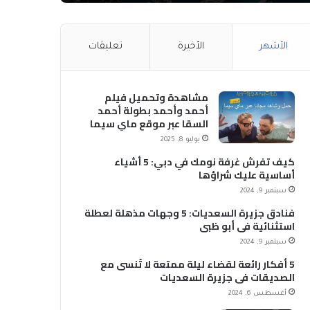
الأشهر
الأخيرة
تعليقات
مشاهدة وتحميل فيلم
أحمد وأحمد بطولة أحمد
السقا عبر موقع ماي سيما
MyCima (وي سيما WeCima)
يوليو 8, 2025
كيف تفرش غرفة نومك في دبي: 5 أشياء
أساسية عليك شراؤها
سبتمبر 9, 2024
فنادق جزيرة السعديات: 5 وجهات مذهلة لعطلة
استثنائية في أبو ظبي
سبتمبر 9, 2024
5 أفكار رائعة لقضاء ليلة ممتعة لا تُنسى مع
الصديقات في جزيرة السعديات
أغسطس 6, 2024