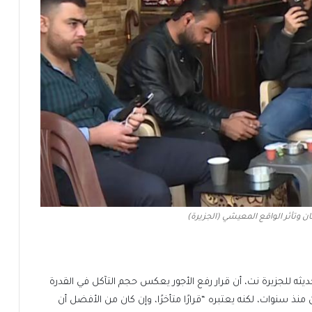
نان وتأثر الواقع المعيشي (الجزيرة)
ديثه للجزيرة نت، أن قرار رفع الأجور يعكس حجم التآكل في القدرة
 منذ سنوات، لكنه يعتبره “قرارًا متأخرًا، وإن كان من الأفضل أن