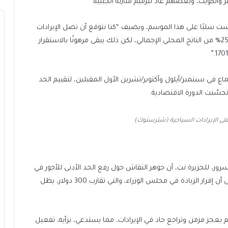
 والكويت، وبعضهم عاد لترميم منازله الجبلية.”
إسرائيل وإيران، انعكست سلبًا على هذا الموسم، ويضيف “كنا نتوقع أن تصل الإيرادات
السياحية إلى ما بين 5 و6 مليارات دولار هذا العام، أي نحو 25% من الناتج المحلي الإجمالي، لكن ذلك يبقى مرهونًا بالاستقرار
اع في سبتمبر/أيلول وأكتوبر/تشرين الأول المقبلين، لتقييم الحد
تحسّنت الدورة الاقتصادية.
على الإيرادات السياحية (شترستوك)
رور، للجزيرة نت، أن جوهر النقاش حول رفع الحد الأدنى للأجور في
لبنان يكمن في غياب مصادر التمويل الواضحة، مشددًا على أن إقرار الزيادة في مجلس الوزراء، والتي تقارب 300 دولار، يظل
سم بعجز مزمن وتراجع حاد في الإيرادات، مما يستدعي، برأيه، تفعيل