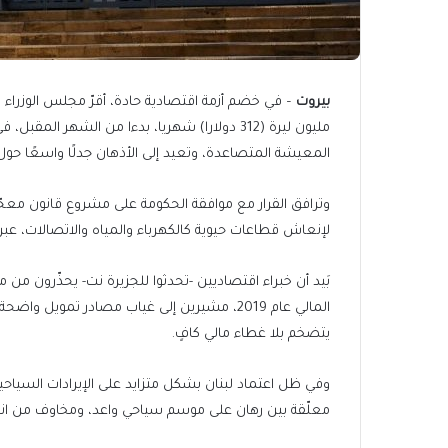
بيروت
مليون ليرة (312 دولارا) شهريا، بدءا من الشهر 
المعيشة المتصاعدة، وتعيد إلى الأذهان جدلًا واسعًا حو
وترافق القرار مع موافقة الحكومة على مشروع قانون معجّ
لإنعاش قطاعات حيوية كالكهرباء والمياه والاتصالات، ع
بَيد أن خبراء اقتصاديين -تحدثوا للجزيرة نت- يحذّرون من م
المالي عام 2019، مشيرين إلى غياب مصادر تمويل 
يتضخم بلا غطاء مالي كافٍ.
وفي ظل اعتماد لبنان بشكل متزايد على الإيرادات السياحية و
معلّقة بين رهان على موسم سياحي واعد، ومخاوف من انتك