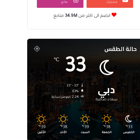
مشترك
متابع
انضم الى اكثر من
34.9M
متابع
حالة الطقس
33
℃
دبي
33º - 33º
63%
2.24 كيلومتر/ساعة
سماء صافية
℃
39
℃
38
℃
39
℃
38
℃
33
الخميس
الجمعة
السبت
الأحد
الأثنين