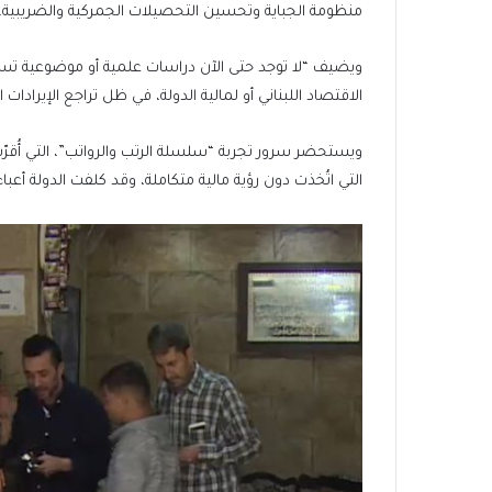
منظومة الجباية وتحسين التحصيلات الجمركية والضريبية،
ويضيف “لا توجد حتى الآن دراسات علمية أو موضوعية تسبق ا
الاقتصاد اللبناني أو لمالية الدولة، في ظل تراجع الإيرادات العامة إلى ما بين 35 و40% ف
ويستحضر سرور تجربة “سلسلة الرتب والرواتب”، التي أُقرّت في
التي اتُخذت دون رؤية مالية متكاملة، وقد كلفت الدولة أعبا