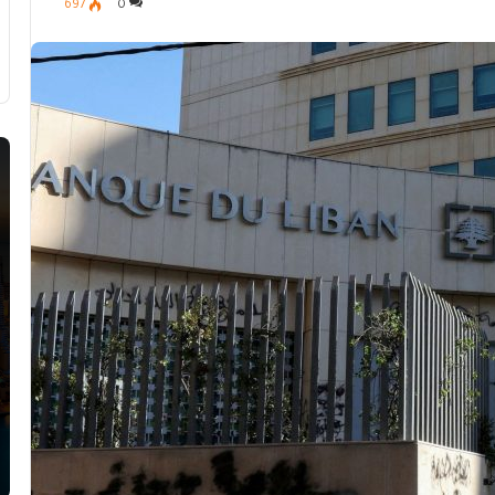
697
0