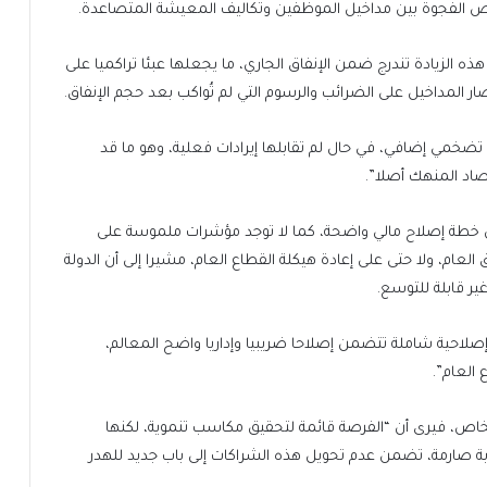
لتقليص الفجوة بين مداخيل الموظفين وتكاليف المعيشة المتصاعدة.
ه الزيادة تندرج ضمن الإنفاق الجاري، ما يجعلها عبئا تراكميا على
ار المداخيل على الضرائب والرسوم التي لم تُواكب بعد حجم الإنفاق.
تضخمي إضافي، في حال لم تقابلها إيرادات فعلية، وهو ما قد
صاد المنهك أصلا”.
بأي خطة إصلاح مالي واضحة، كما لا توجد مؤشرات ملموسة على
لعام، ولا حتى على إعادة هيكلة القطاع العام، مشيرا إلى أن الدولة
ر قابلة للتوسع.
إصلاحية شاملة تتضمن إصلاحا ضريبيا وإداريا واضح المعالم،
 العام”.
لخاص، فيرى أن “الفرصة قائمة لتحقيق مكاسب تنموية، لكنها
ة صارمة، تضمن عدم تحويل هذه الشراكات إلى باب جديد للهدر