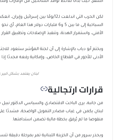
السفر، حيث بدأنا نلاحظ توافد السائحين من الإمارات وقطر
لكن الحرب التي اندلعت لـ12يومًا بين 
الأمني، واستمرار الهدنة، وتنفيذ الإصلاحات وتطبيق القرار 1701.”
ويختم أبو دياب بالإشارة إلى أن لجنة المؤشر ستعود للاجتم
الأدنى للأجور في القطاع الخاص، وإمكانية رفعه مجددًا إذا 
لبنان يعتمد بشكل كبير 
قرارات ارتجالية
من جانبه، يرى الباحث الاقتصادي والسياسي الدكتور نبيل س
منقوصا ما لم يُرفق بخطة مالية تضمن استدامتها.
ويحذر سرور من أن الخزينة اللبنانية تمر بمرحلة دقيقة تت