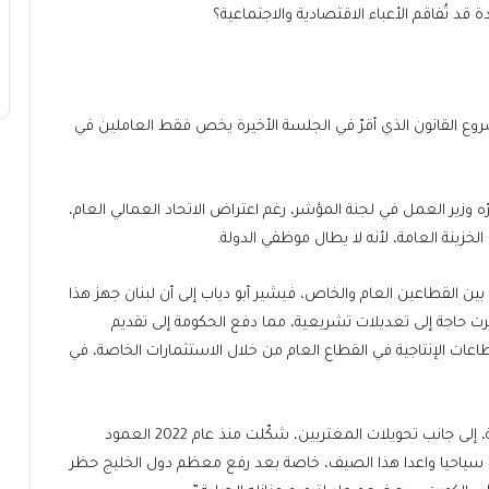
قد تُفاقم الأعباء الاقتصادية والاجتماعية؟
شروع القانون الذي أقرّ في الجلسة الأخيرة يخص فقط العاملين في
ّه وزير العمل في لجنة المؤشر، رغم اعتراض الاتحاد العمالي العام،
لخزينة العامة، لأنه لا يطال موظفي الدولة.
ين القطاعين العام والخاص، فيشير أبو دياب إلى أن لبنان جهز هذا
لتطبيقية ظهرت حاجة إلى تعديلات تشريعية، مما دفع الحكومة إلى تقديم
ات الإنتاجية في القطاع العام من خلال الاستثمارات الخاصة، في
وفي ما يتعلّق بالقطاع السياحي، يؤكد أبو دياب أن السياحة، إلى جانب تحويلات المغتربين، شكّلت منذ عام 2022 العمود
ما سياحيا واعدا هذا الصيف، خاصة بعد رفع معظم دول الخليج حظر