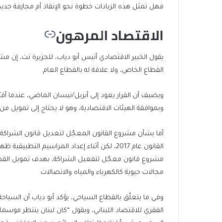
فهل تمثل هذه الزيادات خطوة نحو الإنقاذ أم مجازفة جديدة 
الاقتصاد المرهون
يقول الخبير الاقتصادي أنيس أبو دياب، للجزيرة نت، إن م
القطاع الخاص، ولا علاقة له بالقطاع العام.
ويضيف أن القرار يعود إلى أبريل/نيسان الماضي، عندما أقر
وبموافقة الهيئات الاقتصادية، وهو لا يحتاج إلى تمويل من ا
أما بشأن مشروع القانون المعجّل لتعديل قانون الشراكة ب
القانون عام 2017، لكن أثناء إعداد المراسيم ا
مشروع قانون معجّل لتفعيل الشراكة، بهدف تمويل القطاع
مجالات حيوية كالكهرباء والمياه والاتصالات.
الفقري للاقتصاد اللبناني، ويقول “كان لبنان ينتظر موس