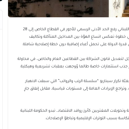
– في خضم أزمة اقتصادية حادة، أقرّ مجلس الوزراء اللبناني رفع الحد الأدنى الرسمي للأجور في القطاع الخاص إلى 28
المقبل، في خطوة تعكس اتساع الهوّة بين المداخيل المتآكلة وتكاليف
ل قدرة الدولة على تحمل أعباء إضافية دون خطة إصلاحية شاملة.
ل لتعديل قانون الشراكة بين القطاعين العام والخاص، في محاولة
بر جذب استثمارات خاصة طالما وُوجهت بعقبات تشريعية وهيكلية.
غبّة تكرار سيناريو “سلسلة الرتب والرواتب” التي سبقت الانهيار
واضحة، وتراجع الإيرادات العامة إلى مستويات قياسية، مقابل إنفاق جارٍ
تحويلات المغتربين كأبرز روافد الاقتصاد، تبدو الحكومة اللبنانية
اسة بسبب التوترات الإقليمية وتباطؤ الإصلاحات.