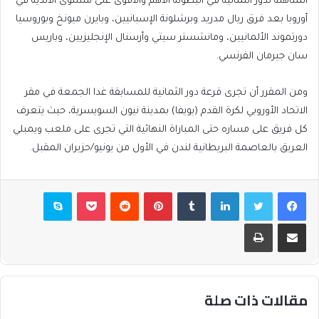
المتأهلة لدور الثمانية في البطولة الأهم والأقوى على مستوى الأندية في
أوروبا بعد فرق ريال مدريد وبرشلونة الإسبانيين، وبايرن ميونخ وبوروسيا
دورتموند الألمانيين، ومانشستر سيتي وأرسنال الإنجليزيين، وباريس
سان جيرمان الفرنسي.
ومن المقرر أن تجرى قرعة دور الثمانية للمسابقة غدا الجمعة في مقر
الاتحاد الأوروبي لكرة القدم (يويفا) بمدينة نيون السويسرية، حيث يتعرف
كل فريق على مساره حتى المباراة النهائية التي تجرى على ملعب ويمبلي
العريق بالعاصمة البريطانية لندن في الأول من يونيو/حزيران المقبل.
فيسبوك
تويتر
لينكدإن
بينتيريست
بوكيت
سكايب
مشاركة عبر البريد
طباعة
مقالات ذات صلة