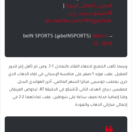
#دوري_أبطال_أوروبا
|
#أتلتيكو_مدريد_إنتر
pic.twitter.com/WlSgAJTu4r
March
— beIN SPORTS (@beINSPORTS)
13, 2024
وبينما تأهب الجميع لانتهاء اللقاء بالتعادل 1-1، ومن ثم تأهل إنتر للدور
المقبل، عقب فوزه 1-صفر على منافسه الإسباني في لقاء الذهاب الذي
جرى بملعب جوسيبي مياتزا الشهر الماضي، أحرز الهولندي البديل
ممفيس ديباي الهدف الثاني لأتلتيكو في الدقيقة 87، ليخوض الفريقان
وقتا إضافيا مدته نصف ساعة على شوطين، عقب تعادلهما 2-2 في
إجمالي مباراتي الذهاب والعودة.