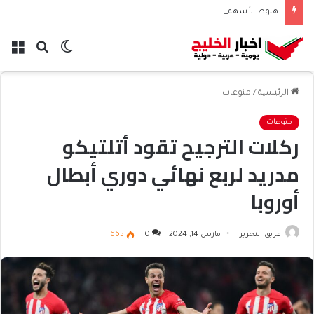
هبوط الأسهم والذهب وصعود النفط يعقّد مسار الفدرالي
الوضع
بحث
الق
المظلم
عن
الرئيسية
/
منوعات
منوعات
ركلات الترجيح تقود أتلتيكو
مدريد لربع نهائي دوري أبطال
أوروبا
فريق التحرير
مارس 14, 2024
0
665