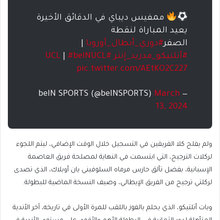
ممفيس ديباي في الدقائق الأخيرة
يعيد المباراة لنقطة
الصفر
#دوري_أبطال_أوروبا
|
#أتلتيكو_مدريد_إنتر
#UCL
#beINUCL
|
pic.twitter.com/AEtKO2C227
March
— beIN SPORTS (@beINSPORTS)
13, 2024
ولم يفلح كلا الفريقين في التسجيل خلال الوقت الإضافي، ليتم اللجوء
لركلات الترجيح، التي ابتسمت في النهاية لمصلحة فريق العاصمة
الإسبانية، بفضل تألق حارس مرماه السلوفيني يان أوبلاك، الذي تصدى
لركلتي ترجيح من الفريق الإيطالي، وصيف النسخة الماضية للبطولة.
وبات أتلتيكو، الذي يحلم بالفوز باللقب للمرة الأولى في تاريخه، آخر الأندية