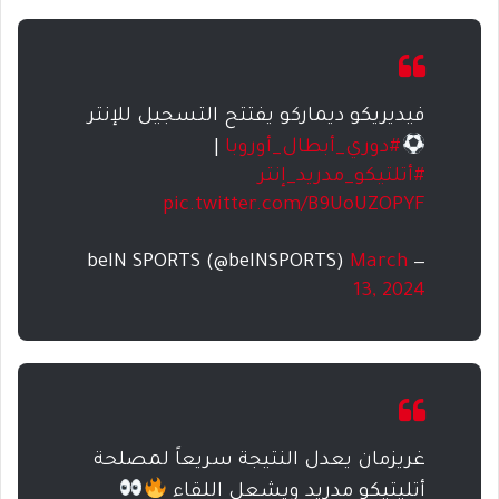
فيديريكو ديماركو يفتتح التسجيل للإنتر
#دوري_أبطال_أوروبا
|
#أتلتيكو_مدريد_إنتر
pic.twitter.com/B9UoUZOPYF
March
— beIN SPORTS (@beINSPORTS)
13, 2024
غريزمان يعدل النتيجة سريعاً لمصلحة
أتليتيكو مدريد ويشعل اللقاء