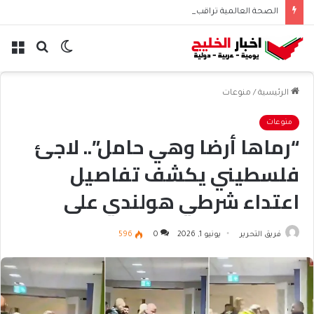
الصحة العالمية تراقب القراد في أوروبا بعد رصد فيروس بوربون
الوضع
بحث
الق
المظلم
عن
الرئيسية
/
منوعات
منوعات
“رماها أرضا وهي حامل”.. لاجئ
فلسطيني يكشف تفاصيل
اعتداء شرطي هولندي على
زوجته
فريق التحرير
يونيو 1, 2026
0
596