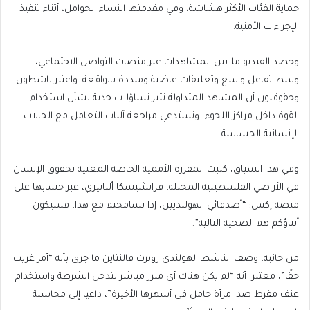
حماية الفئات الأكثر هشاشة، وفي مقدمتها النساء الحوامل، أثناء تنفيذ
الإجراءات الأمنية.
وحصد الفيديو ملايين المشاهدات عبر منصات التواصل الاجتماعي،
وسط تفاعل واسع وتعليقات غاضبة ومنددة بالواقعة. واعتبر ناشطون
وحقوقيون أن المشاهد المتداولة تثير تساؤلات جدية بشأن استخدام
القوة داخل مراكز اللجوء، وتستدعي مراجعة آليات التعامل مع الحالات
الإنسانية الحساسة.
وفي هذا السياق، كتبت المقررة الأممية الخاصة المعنية بحقوق الإنسان
في الأراضي الفلسطينية المحتلة، فرانشيسكا ألبانيزي، عبر حسابها على
منصة إكس: “أصدقائي الهولنديين، إذا تسامحتم مع هذا، فسيكون
أبناؤكم هم الضحية التالية”.
من جانبه، وصف الناشط الهولندي روبرت فالنتاين ما جرى بأنه “أمر غريب
حقًا”، معتبرا أنه “لم يكن هناك أي مبرر مباشر لتدخل الشرطة واستخدام
عنف مفرط ضد امرأة حامل في أشهرها الأخيرة”، داعيا إلى محاسبة