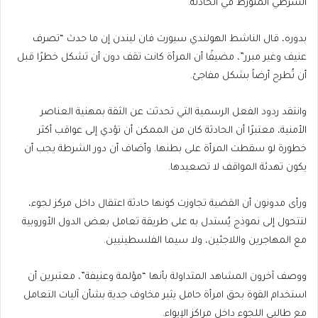
الشرطي المتورط في الحادثة.
بدوره، قال الناشط الهولندي سيورت فان ليندن إن ما حدث “تصرف
عنيف وغير مبرر”، مضيفًا أن المرأة كانت تقف دون أن تشكل خطرًا قبل
أن تُطرح أرضاً بشكل مفاجئ.
وانتقد ردود الفعل الرسمية التي تحدثت عن الثقة بمهنية العناصر
الأمنية، معتبرًا أن الحادثة كان من الممكن أن تؤدي إلى عواقب أكثر
خطورة لو سقطت المرأة على بطنها. وأضاف أن دور الشرطة يجب أن
يكون تهدئة المواقف لا تصعيدها.
ورأى مدونون أن القضية تجاوزت كونها حادثة اعتقال داخل مركز لجوء،
لتتحول إلى نموذج يُستدل به على طريقة تعامل بعض الدول الأوروبية
مع المهاجرين واللاجئين، ولا سيما الفلسطينيين.
ووصف آخرون المشاهد المتداولة بأنها “مؤلمة وعنيفة”، معتبرين أن
استخدام القوة بحق امرأة حامل يثير مخاوف جدية بشأن آليات التعامل
مع طالبي اللجوء داخل مراكز الإيواء.