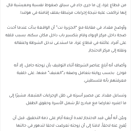
من قطاع غزة، إن ما جرى جاء في سياق ضغوط نفسية ومعيشية قال
إنها تراكمت عليه نتيجة إجراءات مرتبطة بملف إقامته في هولندا.
وأوضح مقداد في مقابلة مع “الجزيرة نت” أن الواقعة بدأت عندما أحدث
ضجة داخل مركز الإيواء وقام بتكسير باب داخل مكان سكنه، بسبب قلقه
على أفراد عائلته في قطاع غزة، ما استدعى تدخل الشرطة واعتقاله
ونقله إلى مركز الاحتجاز.
وأضاف أنه أبلغ عناصر الشرطة أثناء التوقيف بأن زوجته حامل، إلا أنه
فوجئ بحسب روايته بتعامل وصفه بـ”العنيف” معها، على خلفية
معرفتهم بأنه فلسطيني.
وتساءل مقداد عن مصير أسرته في ظل الإجراءات المتبعة، مشيرًا إلى
ما اعتبره تعارضا مع مبادئ لمّ شمل الأسرة وحقوق الطفل.
وبيّن أنه أُبقي قيد الاحتجاز لمدة أربعة أيام على ذمة التحقيق، قبل أن
يُفرج عنه لاحقاً، لافتا إلى أن زوجته تعرضت لاحقا لتدهور في حالتها