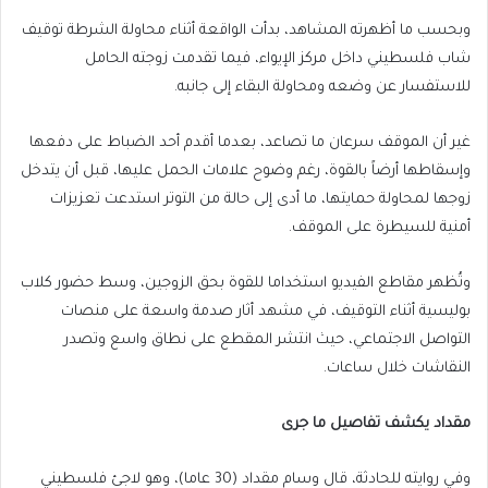
end
list
وبحسب ما أظهرته المشاهد، بدأت الواقعة أثناء محاولة الشرطة توقيف
of
of
شاب فلسطيني داخل مركز الإيواء، فيما تقدمت زوجته الحامل
list
2
للاستفسار عن وضعه ومحاولة البقاء إلى جانبه.
items
غير أن الموقف سرعان ما تصاعد، بعدما أقدم أحد الضباط على دفعها
وإسقاطها أرضاً بالقوة، رغم وضوح علامات الحمل عليها، قبل أن يتدخل
زوجها لمحاولة حمايتها، ما أدى إلى حالة من التوتر استدعت تعزيزات
أمنية للسيطرة على الموقف.
وتُظهر مقاطع الفيديو استخداما للقوة بحق الزوجين، وسط حضور كلاب
بوليسية أثناء التوقيف، في مشهد أثار صدمة واسعة على منصات
التواصل الاجتماعي، حيث انتشر المقطع على نطاق واسع وتصدر
النقاشات خلال ساعات.
مقداد يكشف تفاصيل ما جرى
وفي روايته للحادثة، قال وسام مقداد (30 عاما)، وهو لاجئ فلسطيني