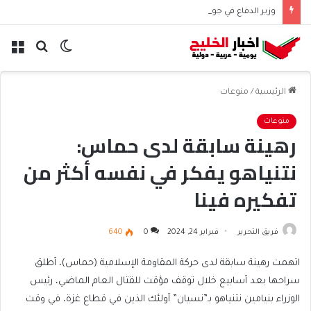
وزير الدفاع في جولة تفقدية لمواقع عسكرية استراتيجية
الوضع
بحث
الق
المظلم
عن
الرئيسية
/
منوعات
منوعات
رهينة سابقة لدى حماس:
نتنياهو يفكر في نفسه أكثر من
تفكيره فينا
فريق التحرير
فبراير 24, 2024
0
640
اتهمت رهينة سابقة لدى حركة المقاومة الإسلامية (حماس)، أطلق
سراحها بعد أسابيع خلال توقف مؤقت للقتال العام الماضي، رئيس
الوزراء بنيامين نتنياهو بـ”نسيان” أولئك الذين في قطاع غزة، في وقت