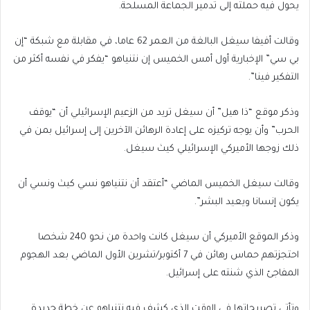
يحول فيه حملته إلى تدمير الجماعة المسلحة.
وقالت أفيفا سيغل البالغة من العمر 62 عاما، في مقابلة مع شبكة “إن
بي سي” الإخبارية أول أمس الخميس إن نتنياهو “يفكر في نفسه أكثر من
التفكير فينا”.
وذكر موقع “ذا هيل” أن سيغل تريد من الزعيم الإسرائيلي أن “يوقف
الحرب” وأن يوجه تركيزه على إعادة الرهائن الآخرين إلى إسرائيل بمن في
ذلك زوجها الأميركي الإسرائيلي كيث سيغل.
وقالت سيغل الخميس الماضي “أعتقد أن نتنياهو نسي كيث ونسي أن
يكون إنسانا ويعيد البشر”.
وذكر الموقع الأميركي أن سيغل كانت واحدة من نحو 240 شخصا
احتجزتهم حماس رهائن في 7 أكتوبر/تشرين الأول الماضي بعد الهجوم
المفاجئ الذي شنته على إسرائيل.
وتأتي تصريحاتها في الوقت الذي كشف فيه نتنياهو عن خطة جديدة