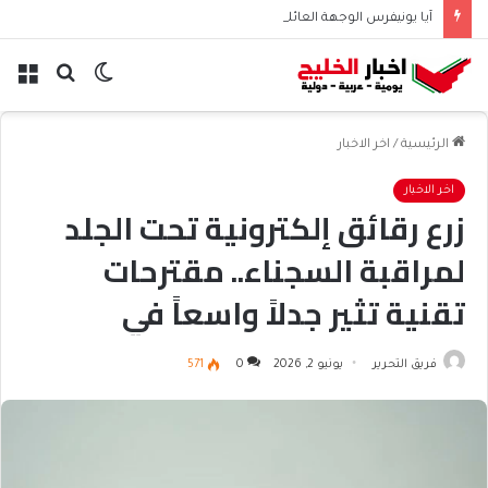
آيا يونيفرس الوجهة العائلية المثالية للترفيه والمغامرات
الوضع
بحث
الق
المظلم
عن
الرئيسية
/
اخر الاخبار
اخر الاخبار
زرع رقائق إلكترونية تحت الجلد
لمراقبة السجناء.. مقترحات
تقنية تثير جدلاً واسعاً في
بريطانيا – أخبار السعودية
فريق التحرير
يونيو 2, 2026
0
571