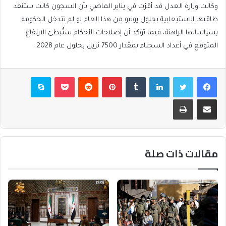
وكانت وزارة العدل قد أقرّت في يناير الماضي بأن السجون كانت ستنفد
طاقتها الاستيعابية بحلول يونيو من هذا العام لو لم تتدخل الحكومة
بسياساتها الراهنة، فيما تؤكد أن إصلاحات الأحكام ستُبطئ الارتفاع
المتوقع في أعداد السجناء بمقدار 7500 نزيل بحلول عام 2028.
فيسبوك
تويتر
لينكدإن
بينتيريست
بوكيت
سكايب
مشاركة عبر البريد
طباعة
مقالات ذات صلة