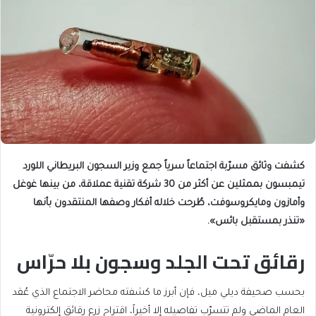
كشفت وثائق مسرّبة اجتماعاً سرياً جمع وزير السجون البريطاني اللورد
تيمبسون بممثلين عن أكثر من 30 شركة تقنية عملاقة، من بينها غوغل
وأمازون ومايكروسوفت، طُرحت خلاله أفكار وصفها المنتقدون بأنها
«تنذر بمستقبل بائس».
رقائق تحت الجلد وسجون بلا حرّاس
بحسب صحيفة ديلي ميل، فإن أبرز ما كشفته محاضر الاجتماع الذي عُقد
العام الماضي ولم تتسرّب تفاصيله إلا أخيراً، اقتراح زرع رقائق إلكترونية