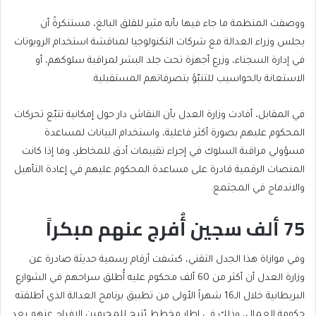
ووصفت المنظمة ما جاء فيها بأنه مثير للقلق البالغ، مستنكرةً أن
يجلس وزراء العدالة مع شركات التكنولوجيا لمناقشة استخدام الروبوتات
في إدارة السجناء، وزرع أجهزة تحت جلد البشر لمراقبة سلوكهم، أو
الاستعانة بالحواسيب للتنبّؤ بتصرفاتهم المستقبلية.
في المقابل، أفادت وزارة العدل بأن النقاش دار حول إمكانية تتبّع تحركات
المحكوم عليهم بصورة أكثر فاعلية، واستخدام البيانات لمساعدة
مسؤولي مراقبة السلوك في إجراء تقييمات أدق للمخاطر، وما إذا كانت
المنصات الرقمية قادرة على مساعدة المحكوم عليهم في إعادة التأهيل
والاندماج في المجتمع.
75 ألف سجين أُفرج عنهم مبكراً
وفي موازاة هذا الجدل التقني، كشفت أرقام رسمية حديثة صادرة عن
وزارة العدل أن أكثر من 60 ألف محكوم عليه أُطلق سراحهم في الشوارع
البريطانية خلال الـ16 شهراً الأولى من تطبيق برنامج العدالة الذي أطلقته
حكومة العمال، وذلك في إطار مخطط يُتيح للمجرمين الإفراج عنهم بعد