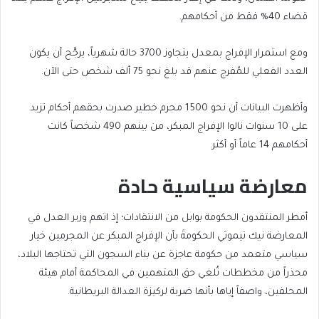
قضاء 40% فقط من أحكامهم.
ومع استمرار الإفراج بمعدل يتجاوز 3700 حالة شهرياً، يرجَّح أن يكون
العدد الفعلي للمُفرج عنهم قد بلغ نحو 75 ألف شخص حتى الآن.
وأظهرت البيانات أن نحو 1500 مجرم خطير صدرت بحقهم أحكام تزيد
على 10 سنوات نالوا الإفراج المبكر، من بينهم 490 شخصاً كانت
أحكامهم 14 عاماً أو أكثر.
معارضة سياسية حادة
أمطر المنتقدون الحكومة بوابل من الانتقادات؛ إذ اتهم وزير العدل في
المعارضة نيك تيموثي الحكومةَ بأن الإفراج المبكر عن المجرمين خيار
سياسي متعمد من حكومة عاجزة عن بناء السجون التي تحتاجها البلاد،
محذراً من مخططات تُلغي حق المتهمين في المحاكمة أمام هيئة
المحلفين، واصفاً إياها بأنها ضربة لركيزة العدالة البريطانية.