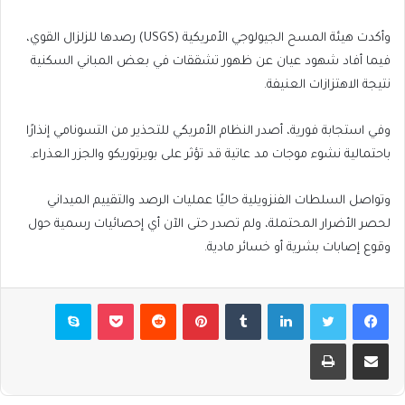
وأكدت هيئة المسح الجيولوجي الأمريكية (USGS) رصدها للزلزال القوي،
فيما أفاد شهود عيان عن ظهور تشققات في بعض المباني السكنية
نتيجة الاهتزازات العنيفة.
وفي استجابة فورية، أصدر النظام الأمريكي للتحذير من التسونامي إنذارًا
باحتمالية نشوء موجات مد عاتية قد تؤثر على بويرتوريكو والجزر العذراء.
وتواصل السلطات الفنزويلية حاليًا عمليات الرصد والتقييم الميداني
لحصر الأضرار المحتملة، ولم تصدر حتى الآن أي إحصائيات رسمية حول
وقوع إصابات بشرية أو خسائر مادية.
فيسبوك
تويتر
لينكدإن
بينتيريست
بوكيت
سكايب
مشاركة عبر البريد
طباعة