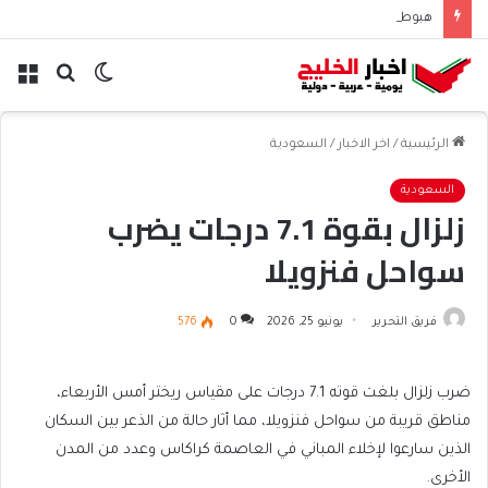
هبوط الأسهم والذهب وصعود النفط يعقّد مسار الفدرالي
الوضع
بحث
الق
المظلم
عن
الرئيسية
/
اخر الاخبار
/
السعودية
السعودية
زلزال بقوة 7.1 درجات يضرب
سواحل فنزويلا
فريق التحرير
يونيو 25, 2026
0
576
ضرب زلزال بلغت قوته 7.1 درجات على مقياس ريختر أمس الأربعاء،
مناطق قريبة من سواحل فنزويلا، مما أثار حالة من الذعر بين السكان
الذين سارعوا لإخلاء المباني في العاصمة كراكاس وعدد من المدن
الأخرى.