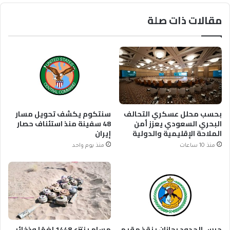
مقالات ذات صلة
بحسب محلل عسكري التحالف
سنتكوم يكشف تحويل مسار
البحري السعودي يعزز أمن
48 سفينة منذ استئناف حصار
الملاحة الإقليمية والدولية
إيران
منذ 10 ساعات
منذ يوم واحد
حرس الحدود بجازان ينقذ مقيم
مسام ينتزع 1448 لغمًا وذخائر