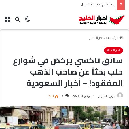
سنتكوم يكشف تحويل مسار 48 سفينة منذ استئناف حصار إيران
الوضع
بحث
الق
المظلم
عن
الرئيسية
/
اخر الاخبار
اخر الاخبار
سائق تاكسي يركض في شوارع
حلب بحثاً عن صاحب الذهب
المفقود! – أخبار السعودية
فريق التحرير
يونيو 3, 2026
0
591