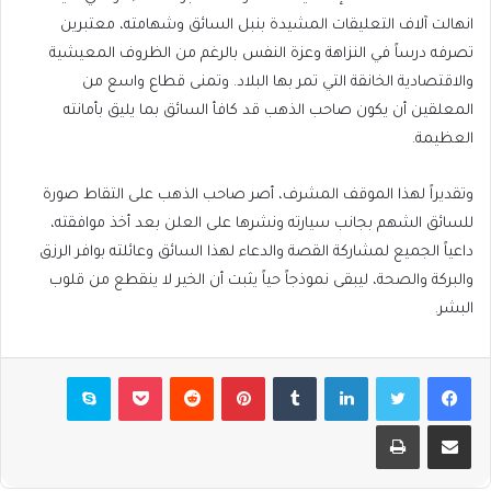
انهالت آلاف التعليقات المشيدة بنبل السائق وشهامته، معتبرين
تصرفه درساً في النزاهة وعزة النفس بالرغم من الظروف المعيشية
والاقتصادية الخانقة التي تمر بها البلاد. وتمنى قطاع واسع من
المعلقين أن يكون صاحب الذهب قد كافأ السائق بما يليق بأمانته
العظيمة.
وتقديراً لهذا الموقف المشرف، أصر صاحب الذهب على التقاط صورة
للسائق الشهم بجانب سيارته ونشرها على العلن بعد أخذ موافقته،
داعياً الجميع لمشاركة القصة والدعاء لهذا السائق وعائلته بوافر الرزق
والبركة والصحة، ليبقى نموذجاً حياً يثبت أن الخير لا ينقطع من قلوب
البشر.
فيسبوك
تويتر
لينكدإن
بينتيريست
بوكيت
سكايب
مشاركة عبر البريد
طباعة