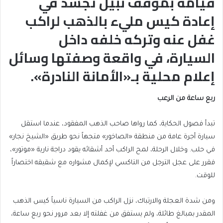
قيامه بموقف نبيل تجسّد في
إعادة كيس مليء بالذهب لراكب
غفل عنه وتركه خلفه داخل
السيارة، في واقعة وصفتها وسائل
إعلام محلية بـ«الأمانة النادرة».
ربع ساعة من الرعب
تبدأ فصول الحكاية، كما رواها صاحب الذهب المفقود، عندما استقل
سيارة أجرة عامة من منطقة «الصاخور» متجهاً نحو طريق «الشيخ نجار»
في حلب. وخلال الرحلة، لمح الراكب أحد أشقائه يقود دراجة نارية «موتور»،
فقرر على عجل الترجل من التاكسي لإكمال مشواره مع شقيقه اختصاراً
للوقت.
ومن شدة العجلة والارتباك، نزل الراكب من السيارة ناسياً كيس الذهب
المقدر بمبالغ طائلة، ولم يستفق من غفلته إلا بعد مرور نحو ربع ساعة،