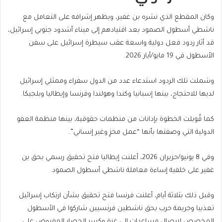
وكان المقطع الذي نشره بن غفير، ويظهر إشرافه على التعامل مع
ناشطي أسطول الصمود بعد اقتيادهم إلى ميناء أشدود جنوبي إسرائيل،
قد أثار ردود فعل دولية واسعة عقب سيطرة إسرائيل على سفن
الأسطول في 19 مايو/أيار 2026.
وشملت تلك الردود استدعاء عدد من الدول سفراء وممثلي إسرائيل
لديها للاحتجاج، بينها إسبانيا وكندا وهولندا وفرنسا وإيطاليا وبلجيكا.
كما قُوبلت الخطوة بإدانات من منظمات حقوقية، بينها منظمة العفو
الدولية التي وصفتها بأنها “عمل مخزٍ وغير إنساني”.
وفي 8 يونيو/حزيران 2026، أعلنت إيطاليا فتح تحقيق رسمي بحق بن
غفير على خلفية إساءة معاملة ناشطي أسطول الصمود.
وقبل ذلك بثلاثة أيام، أعلنت فرنسا فتح تحقيق بشأن ارتكاب إسرائيل
تعذيبا وجريمة حرب بحق ناشطين فرنسيين شاركوا في الأسطول
المخصص لإيصال مساعدات إلى غزة وكسر الحصار المفروض على