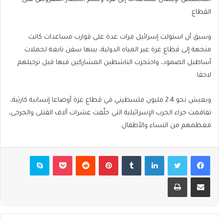
القطاع.
وسبق أن استولت إسرائيل مرات عدة على قوارب مساعدات كانت
متجهة إلى قطاع غزة عبر المياه الدولية، بينها سفن تابعة لحملات
أساطيل الصمود، واحتجزت الناشطين المشاركين فيها قبل ترحيلهم
لاحقا.
ويعيش نحو 2.4 مليون فلسطيني في قطاع غزة أوضاعا إنسانية كارثية،
تفاقمت جراء الحرب الإسرائيلية التي خلّفت عشرات آلاف القتلى والجرحى،
معظمهم من النساء والأطفال.
فيسبوك
تويتر
لينكدإن
بينتيريست
بوكيت
سكايب
مشاركة عبر البريد
طباعة