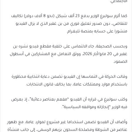
الاجتماعي.
كما ألزم سولبرغ الوزير بدفع 23 ألف شيكل (نحو 8 آلاف دولار) تكاليف
للتقاضي، دون صدور تعليق فوري من بن غفير الذي لا يزال الفيديو
منشورا على حسابه بمنصة تليغرام.
وبحسب الصحيفة، جاء الالتماس على خلفية مقطع فيديو نشره بن
غفير في 20 مايو/أيار 2026، ووثق التعامل مع المشاركين في أسطول
الصمود.
وقالت الحركة في التماسها إن الفيديو تضمن دعاية انتخابية محظورة
باستخدام موارد وممتلكات عامة، بما يخالف قانون الانتخابات.
وكتب سولبرغ في قراره أن الفيديو “مفعم بعناصر دعائية”، إذ يعرض
فيه الوزير “إنجازاته ومواقفه السياسية”.
وأضاف أن الفيديو تضمن استخداما غير مشروع لموارد عامة، مع ظهور
عناصر من الشرطة ومصلحة السجون بزيهم الرسمي، إلى جانب منشأة