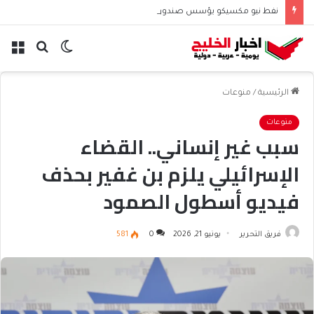
نفط نيو مكسيكو يؤسس صندوق 75 مليار دولار ويشعل جدل الإنفاق
الوضع
بحث
الق
المظلم
عن
الرئيسية
/
منوعات
منوعات
سبب غير إنساني.. القضاء
الإسرائيلي يلزم بن غفير بحذف
فيديو أسطول الصمود
فريق التحرير
يونيو 21, 2026
0
581