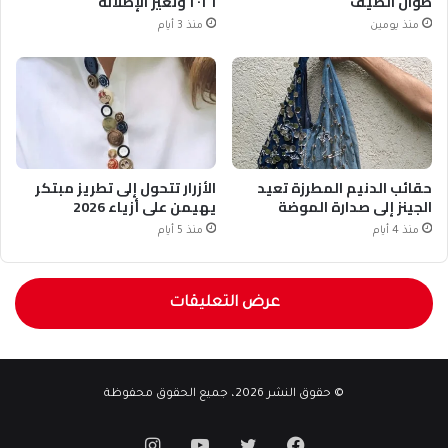
طوال الصيف
٢٠٢٦ وتغيّر الإطلالة
منذ يومين
منذ 3 أيام
حقائب الدنيم المطرزة تعيد
الأزرار تتحول إلى تطريز مبتكر
الجينز إلى صدارة الموضة
يهيمن على أزياء 2026
منذ 4 أيام
منذ 5 أيام
عرض التعليقات
© حقوق النشر 2026، جميع الحقوق محفوظة
فيسبوك
تويتر
يوتيوب
انستقرام