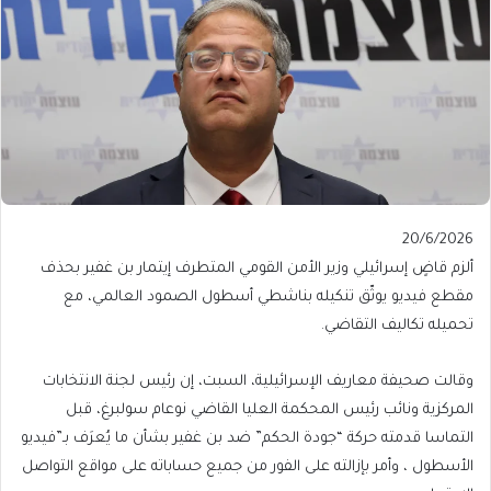
Published
20/6/2026
On
ألزم قاضٍ إسرائيلي وزير الأمن القومي المتطرف إيتمار بن غفير بحذف
20/6/2026
مقطع فيديو يوثّق تنكيله بناشطي أسطول الصمود العالمي، مع
تحميله تكاليف التقاضي.
وقالت صحيفة معاريف الإسرائيلية، السبت، إن رئيس لجنة الانتخابات
المركزية ونائب رئيس المحكمة العليا القاضي نوعام سولبرغ، قبل
التماسا قدمته حركة “جودة الحكم” ضد بن غفير بشأن ما يُعرَف بـ”فيديو
الأسطول ، وأمر بإزالته على الفور من جميع حساباته على مواقع التواصل