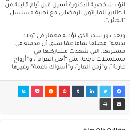
لتوّه شخصية الدكتورة أسيل قبل أيام قليلة من
انطلاق الماراثون الرمضاني مع نهاية مسلسل
“الخائن”.
ويعد دور سكر الذي تؤديه معمار في “ولاد
بديعة” مختلفا تماما عمّا سبق أن قدمته في
مسيرتها، التي شهدت مشاركتها في
مسلسلات ناجحة مثل “أهل الغرام”، و”أرواح
عارية”، و”زمن العار”، و”أشواك ناعمة” وغيرها.
فيسبوك
تويتر
لينكدإن
بينتيريست
بوكيت
سكايب
مشاركة عبر البريد
طباعة
مقالات ذات صلة