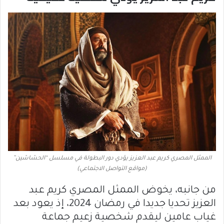
الممثل المصري كريم عبد العزيز يؤدي دور البطولة في مسلسل “الحشاشين”
(مواقع التواصل الاجتماعي)
من جانبه، يخوض الممثل المصري كريم عبد
العزيز تحديا جديدا في رمضان 2024، إذ يعود بعد
غياب عامين ليقدم شخصية زعيم جماعة