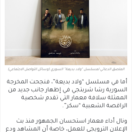
الملصق الدعائي لمسلسل “ولاد بديعة” السوري (وسائل التواصل الاجتماعي)
أما في مسلسل “ولاد بديعة”، فنجحت المخرجة
السورية رشا شربتجي في إظهار جانب جديد من
الممثلة سلافة معمار التي تقدم شخصية
الراقصة الشعبية “سكر”.
ونال أداء معمار استحسان الجمهور منذ بث
الإعلان الترويجي للعمل، خاصة أن المشاهد ودع