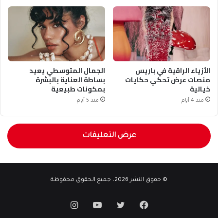
الأزياء الراقية في باريس
الجمال المتوسطي يعيد
منصات عرض تحكي حكايات
بساطة العناية بالبشرة
خيالية
بمكونات طبيعية
منذ 4 أيام
منذ 5 أيام
عرض التعليقات
© حقوق النشر 2026، جميع الحقوق محفوظة
فيسبوك
تويتر
يوتيوب
انستقرام