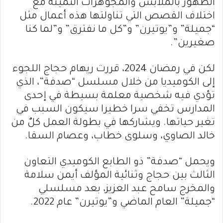
الظهور بالملابس والمجوهرات الثمينة مع
اختلاف القصص التي تناولتها هذه أعمال مثل
“جميلة” و”يوتيرن” و”كل ما نفترق” و”لما كنا
صغيرين”.
لكن في رمضان 2024، قررت ريهام حجاج اللجوء
إلى الكوميديا من خلال مسلسل “صدفة”، الذي
تؤدي فيه شخصية معلمة بسيطة في إحدى
المدارس تخفي سرا خطيرا سيكون السبب في
تغير حياتها. ويشاركها في بطولة العمل كلٌ من
خالد الصاوي، وسلوى خطاب، وعصام السقا.
ويحمل “صدفة” ذو الطابع الكوميدي التعاون
الثالث بين حجاج وثنائية المؤلف أيمن سلامة
والمخرج سامح عبد العزيز، بعد مسلسلي
“جميلة” العام الماضي و”يوتيرن” عام 2022.