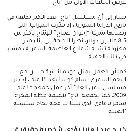
عرض الحلقات الأولى من “تاج”.
يشار إلى أن مسلسل “تاج” يعد الأكثر تكلفة في
تاريخ الدراما السورية، إذ قدّرت الميزانية التي
رصدتها شركة “إخوان صباح” للإنتاج بأكثر من
8.5 ملايين دولار، نظرا للحاجة إلى بناء مدن
معزولة تشبه شوارع العاصمة السورية
دمشق
في تلك الحقبة.
كما أن العمل
يمثل
عودة لثنائية حسن مع
النجم السوري بسام كوسا بعد 15 عاما
، إذ كان
مسلسل “زمن العار” آخر عمل جمعهما عام
2009، كما يجمعه “تاج” بتميمة حظه المخرج
سامر برقاوي الذي تشارك معه نجاح سلسلة
“الهيبة”.
كريم عبد العزيز يؤدي شخصية حقيقية