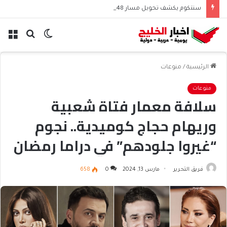
سنتكوم يكشف تحويل مسار 48 سفينة منذ استئناف حصار إيران
الوضع
بحث
الق
المظلم
عن
الرئيسية
/
منوعات
منوعات
سلافة معمار فتاة شعبية
وريهام حجاج كوميدية.. نجوم
“غيروا جلودهم” في دراما رمضان
فريق التحرير
مارس 13, 2024
0
658