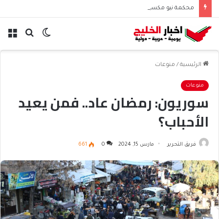
محكمة نيو مكسيكو تغرم ميتا نصف مليار دولار بسبب الأطفال
الوضع
بحث
الق
المظلم
عن
الرئيسية
/
منوعات
منوعات
سوريون: رمضان عاد.. فمن يعيد
الأحباب؟
فريق التحرير
مارس 15, 2024
0
661