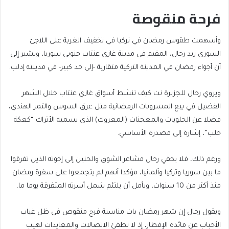
فرحة منقوصة
وأسهمت طقوس رمضان في تركيا في تخفيف الغربة على اللاجئ
السوري زيد رحال، المقيم في مدينة غازي عنتاب جنوبي سوريا، ويشير إلى
أن أجواء رمضان في المدينة التركية متقاربة -إلى حد كبير- في مدينته إدلب.
ويروي رحال للجزيرة نت كيف تنشط أسواق غازي عنتاب خلال الشهر
الفضيل في بيع المشروبات الرمضانية مثل عرق السوس والتمر الهندي،
فضلا عن الحلويات والمعجنات (المعروك) الذي يسميه الأتراك “كعكة
حلب”، إشارة إلى مصدره الأساسي.
ورغم ذلك، فلا يخفي رحال مشاعر الشوق والحنين إلى إخوته الذين تفرقوا
ما بين سوريا وتركيا وألمانيا، مؤكدا أنهم لم يتجمعوا على سفرة رمضان
منذ أكثر من 10 سنوات، ويأمل أن يلتئم شمل أسرته المتفرقة يوما ما.
ويقول رحال إن شهر رمضان بات مناسبة فرح منقوص في ظل غياب
الأحباب عن مائدة الإفطار، إذ لا تطفئ الاتصالات والمعايدات لهيب