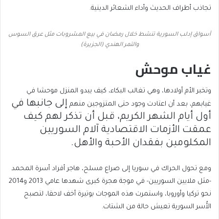
تجاذب أطراف الحديث وأداء الشعائر الدينية.
أسواق إدلب السورية تنشط خلال رمضان في بيع المشروبات مثل عرق السوس
والتمر الهندي (الجزيرة)
غياب موحش
وتخبر الأم أولادها، وهي تغالب البكاء، كيف يبدو المنزل موحشا في
إلى جانبها
في
غيابهم، بعد أن اعتادت وجود حتى المتزوجين منهم
أول أيام الشهر الكريم، قبل أن تذكر لهم كيف
عمقت الأزمات الاقتصادية آلام السوريين
المكلومين بفقدان الأحبة والأهل.
ومع تحول الحراك في سوريا إلى صراع مسلح، هاجر أفراد أسرة المحمد
-مثل ملايين السوريين- في موجة هجرة كبرى شهدها عامي 2013 و2014
نحو تركيا وأوروبا، واستمرت هذه الموجات بوتيرة أخف لاحقا، لتصبح
الأُسر السورية تعيش حالة من الشتات.