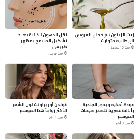
زيت الزيتون سر جمال العروس
نقل الدهون الذاتية يعيد
الإيطالية متوارث
تشكيل الملامح بمظهر
طبيعي
منذ 16 ساعة
منذ يومين
عودة أحذية ويدجز الجلدية
غولدن آور براونت لون الشعر
بأناقة عصرية تتصدر صيحات
الأكثر رواجاً هذا الموسم
الموسم
منذ 4 أيام
منذ 3 أيام