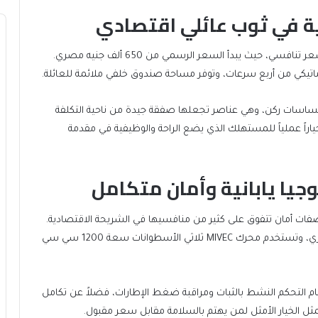
ية في ثوب عائلي اقتصادي
بروتون ساغا تقدم حلاً لمن يحتاج سيارة سيدان عائلية بسعر تنافسي، حيث يبدأ السعر الرسمي من 650 ألف جنيه مصري.
وصات، كاميرا خلفية وحساسات ركن، وهي عناصر تجعلها صفقة جيدة من ناحية التكلفة
ياراً عملياً للمستهلك الذي يضع الراحة والوظيفية في مقدمة
يا يابانية وأمان متكامل
واصفات أمان تتفوق على كثير من منافسيها في الشريحة الاقتصادية.
السعر الرسمي لفئة واحدة يبلغ حوالي 670 ألف جنيه مصري، وتستخدم محرك MIVEC ثلاثي الأسطوانات سعة 1200 سي سي
ام التحكم النشط بالثبات ومراقبة ضغط الإطارات، فضلاً عن تكامل
ك تمثل الخيار الأمثل لمن يهتم بالسلامة مقابل سعر مقبول.