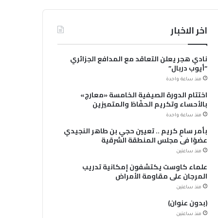
اخر الاخبار
نادي هجر يعلن التعاقد مع المدافع الجزائري
“أيوب دربال”
منذ ساعة واحدة
اختتام الدورة الصيفية الخامسة «معارج»
بالأحساء وتكريم الحفّاظ والمتميزين
منذ ساعة واحدة
بأمر سامٍ كريم .. تعيين حجي بن طاهر النجيدي
عضوًا في مجلس المنطقة الشرقية
منذ ساعتين
علماء كاوست يكتشفون إمكانية تدريب
المرجان على مقاومة الأمراض
منذ ساعتين
(بدون عنوان)
منذ ساعتين