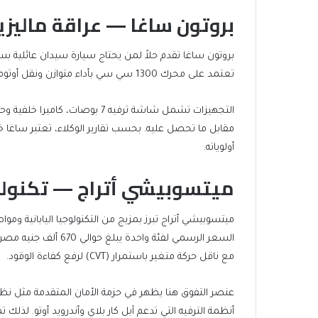
بروتون ساغا — عراقة ماليز
تعتمد على محرك 1300 سي سي بأداء متوازن ونقل أوتوماتيكي من أربع سرعات، وتوفر مساحة صندوق خلفي ملائمة للعائلة.
التجهيزات تشمل شاشة ترفيه 7 ب
مقابل ما تحصل عليه. بحسب تقارير الوكلاء، تعتبر ساغا خ
أولوياته.
ميتسوبيشي أتراج — تكنولوج
ميتسوبيشي أتراج تبرز بمزيج من التكنولوجيا اليابانية وم
مع ناقل حركة متغير باستمرار (CVT) لرفع كفاءة الوقود.
عنصر التفوق هنا يظهر في حزمة الأمان المتقدمة مثل نظ
أنظمة الترفيه التي تدعم آبل كار بلاي وأندرويد أوتو. لذل