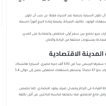
ي أن تكون السيارة رخيصة عند الشراء فقط؛ بل يجب أن تكون
هلاك الوقود، تكاليف الصيانة، وقيمة إعادة البيع أموراً حاسمة.
يارات زيرو تجمع بين سعر أولي منخفض واعتمادية على المدى
المعادلة بمستويات مختلفة من الراحة والأمان.
مدينة الاقتصادية
سوزوكي إسبريسو تبرز كخيار جذاب لحركة المدن المزدحمة؛ سعرها الرسمي يبدأ من 630 ألف جنيه مصري. السيارة هاتشباك
مدمجة بمحرك ثلاثي الأسطوانات سعة 1000 سي سي يولد نحو 67 حصاناً، وتشتهر باستهلاك منخفض يصل إلى حوالي 5.4
سهولة القيادة في الزحام ومعدل صرف وقود اقتصادي. كما تتضمن
امل مانع للانغلاق مما يجعلها مناسبة للباحثين عن أقل تكلفة