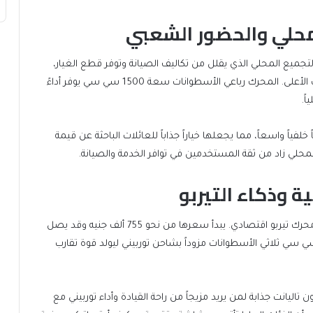
ضل التجميع المحلي الذي يقلل من تكاليف الصيانة وتوفر قطع الغيار،
ويبدأ سعرها من 730 ألف جنيه وحتى 815 ألف جنيه للفئات الأعلى. المحرك رباعي الأسطوانات سعة 1500 سي سي يوفر أداءً
ً.
ريحة وصندوقاً خلفياً واسعاً، مما يجعلها خياراً جذاباً للعائلات الباحثة عن قيمة
حلي زاد من ثقة المستخدمين في توافر الخدمة والصيانة.
ة وذكاء التيربو
رينو تاليانت تُمثل خياراً عصرياً لمن يريد طابعاً أوروبياً مع محرك تيربو اقتصادي. يبدأ سعرها من نحو 755 ألف جنيه وقد يصل
815 ألف جنيه للفئات الأعلى، وتستخدم محرك 1000 سي سي ثلاثي الأسطوانات مزوداً بشاحن توربيني ليولد قوة تقارب
تاليانت جذابة لمن يريد مزيجاً من راحة القيادة وأداء توربيني مع