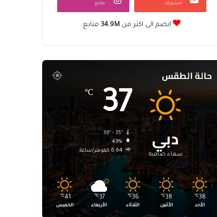
مشترك
متابع
انضم الى اكثر من
34.9M
متابع
حالة الطقس
37
℃
دبي
38º - 35º
49%
6.64 كيلومتر/ساعة
سماء صافية
℃
41
℃
37
℃
36
℃
38
℃
38
الأحد
الأثنين
الثلاثاء
الأربعاء
الخميس