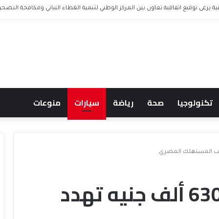
 المدافع الجزائري “أيوب دربال”
تكنولوجيا
صحة
رياضة
سيارات
منوعات
سيارات جديدة من 630 ألف جنيه تهدد