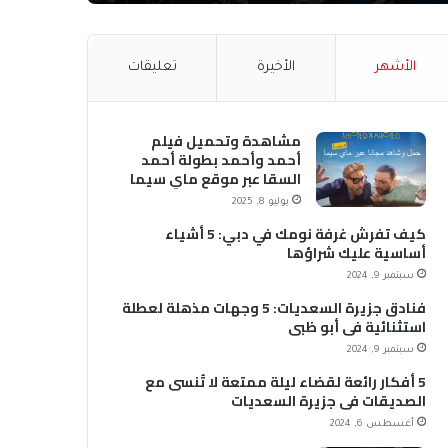
الأشهر
الأخيرة
تعليقات
مشاهدة وتحميل فيلم
أحمد وأحمد بطولة أحمد
السقا عبر موقع ماي سيما
MyCima (وي سيما WeCima)
يوليو 8, 2025
كيف تفرش غرفة نومك في دبي: 5 أشياء
أساسية عليك شراؤها
سبتمبر 9, 2024
فنادق جزيرة السعديات: 5 وجهات مذهلة لعطلة
استثنائية في أبو ظبي
سبتمبر 9, 2024
5 أفكار رائعة لقضاء ليلة ممتعة لا تُنسى مع
الصديقات في جزيرة السعديات
أغسطس 6, 2024