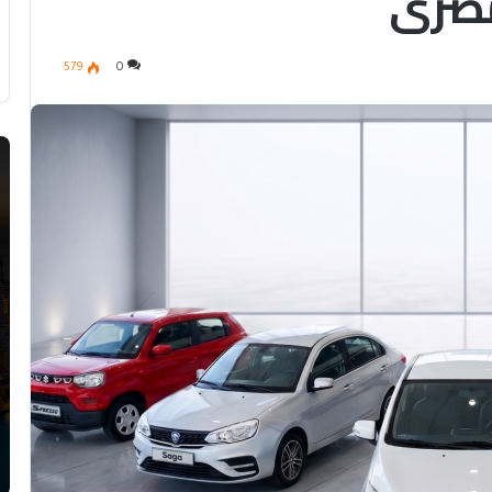
مصري
579
0