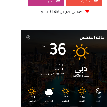
مشترك
متابع
انضم الى اكثر من
34.9M
متابع
حالة الطقس
36
℃
دبي
37º - 35º
58%
7.01 كيلومتر/ساعة
سماء صافية
℃
41
℃
37
℃
36
℃
38
℃
37
الأحد
الأثنين
الثلاثاء
الأربعاء
الخميس