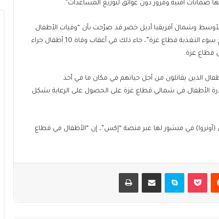
نها ضمانات أمنية ومرور دون عوائق لتوزيع المساعدات”.
لأوسط وشمال أفريقيا أديل خضر قد صرّحت بأن “وفيات الأطفال
التي كنا نخشى وقوعها أصبحت حقيقة واقعة، بينما يجتاح سوء التغذية قطاع غزة”، جاء ذلك في أعقاب وفاة 10 أطفال جراء
قطاع غزة.
طفال الذين يقاتلون من أجل حياتهم في مكان ما في أحد
قدرة الأطفال في شمالي قطاع غزة على الحصول على الرعاية بشكل
(أونروا) في منشور لها عبر منصة “إكس”، إن “الأطفال في قطاع
يست
بوكيت
سكايب
مشاركة عبر البريد
طباعة