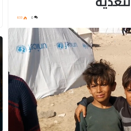
تغذية
633
0