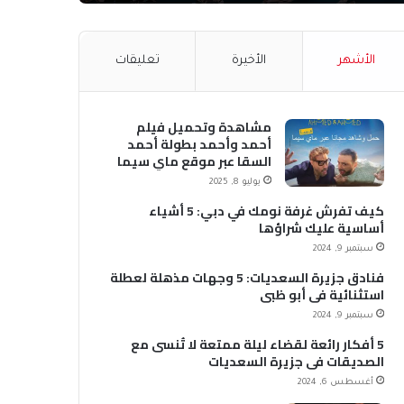
الأشهر
الأخيرة
تعليقات
مشاهدة وتحميل فيلم
أحمد وأحمد بطولة أحمد
السقا عبر موقع ماي سيما
MyCima (وي سيما WeCima)
يوليو 8, 2025
كيف تفرش غرفة نومك في دبي: 5 أشياء
أساسية عليك شراؤها
سبتمبر 9, 2024
فنادق جزيرة السعديات: 5 وجهات مذهلة لعطلة
استثنائية في أبو ظبي
سبتمبر 9, 2024
5 أفكار رائعة لقضاء ليلة ممتعة لا تُنسى مع
الصديقات في جزيرة السعديات
أغسطس 6, 2024