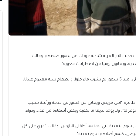
 تحدثت الأم الغزية شادية عرفات عن تدهور صحتهم. وقالت
ة، ويعانون يوميا من اضطرابات معوية”.
وقالت أم أخرى في الجوار بغصّة “لا يوجد ماء حلو يشربه ابني، منذ 5 شهور لم يشرب ماء حلوا، والطعام شبه معدوم عندنا،
 ظاهرة “ابني مريض ويعاني من كسور في قدمه ورأسه بسبب
ر له”. ولا يوجد لديها ما يكفيه ويكفي أشقاءه من غذاء ودواء.
ار سوء التغذية التي يعانيها أطفال النازحين. وقالت “مري على كل
 مرضى، كلهم أصابهم سوء تغذية”.