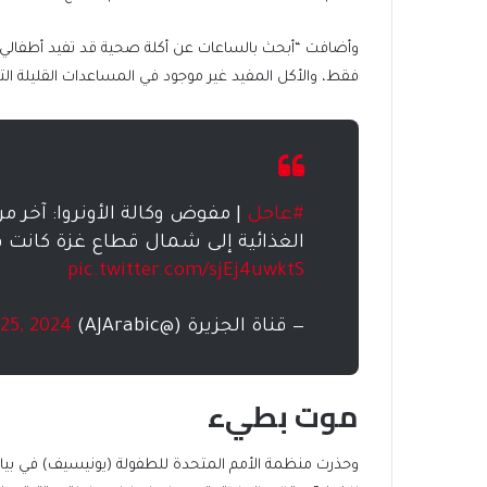
وأضافت “أبحث بالساعات عن أكلة صحية قد تفيد أطفالي
فقط، والأكل المفيد غير موجود في المساعدات القليلة التي
#عاجل
| مفوض وكالة الأونروا: آخر 
الغذائية إلى شمال قطاع غزة كانت في 23 يناير الم
pic.twitter.com/sjEj4uwktS
— قناة الجزيرة (@AJArabic)
25, 2024
موت بطيء
وحذرت منظمة الأمم المتحدة للطفولة (يونيسيف) في بيا