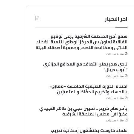
اخر الاخبار
سمو أمير المنطقة الشرقية يرعى توقيع
اتفاقية تعاون بين المركز الوطني لتنمية الغطاء
النباتي ومكافحة التصحر وجمعية أصدقاء البيئة
منذ 4 ساعات
نادي هجر يعلن التعاقد مع المدافع الجزائري
“أيوب دربال”
منذ 4 ساعات
اختتام الدورة الصيفية الخامسة «معارج»
بالأحساء وتكريم الحفّاظ والمتميزين
منذ 4 ساعات
بأمر سامٍ كريم .. تعيين حجي بن طاهر النجيدي
عضوًا في مجلس المنطقة الشرقية
منذ 4 ساعات
علماء كاوست يكتشفون إمكانية تدريب