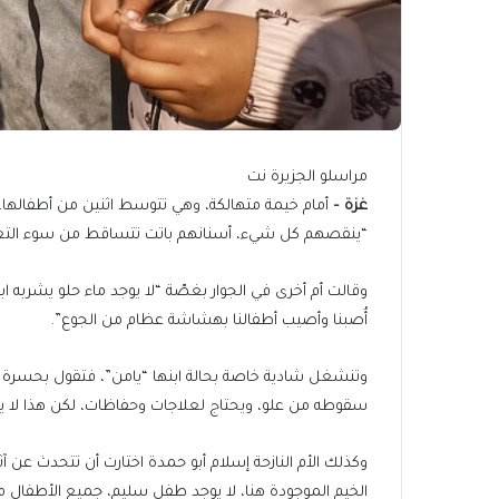
مراسلو الجزيرة نت
غزة –
أمام خيمة متهالكة، وهي تتوسط اثنين من أطفالها،
“ينقصهم كل شيء، أسنانهم باتت تتساقط من سوء التغذي
أُصبنا وأصيب أطفالنا بهشاشة عظام من الجوع”.
وتنشغل شادية خاصة بحالة ابنها “يامن”، فتقول بحسرة
سقوطه من علو، ويحتاج لعلاجات وحفاظات، لكن هذا لا يتوف
وكذلك الأم النازحة إسلام أبو حمدة اختارت أن تتحدث عن آث
الخيم الموجودة هنا، لا يوجد طفل سليم، جميع الأطفال