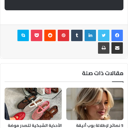
فيسبوك
تويتر
لينكدإن
بينتيريست
بوكيت
سكايب
مشاركة عبر البريد
طباعة
مقالات ذات صلة
5 نصائح لإطلالة بوب أنيقة
الأحذية الشبكية تتصدر موضة