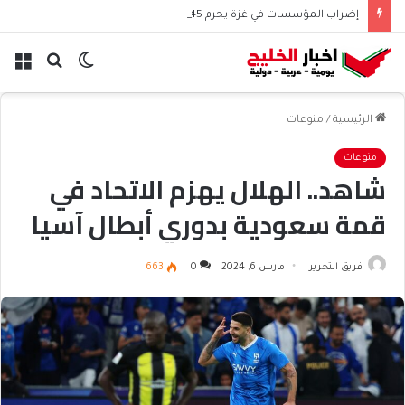
إضراب المؤسسات في غزة يحرم 45 ألف موظف من الرواتب
الوضع
بحث
الق
المظلم
عن
الرئيسية
/
منوعات
منوعات
شاهد.. الهلال يهزم الاتحاد في
قمة سعودية بدوري أبطال آسيا
فريق التحرير
مارس 6, 2024
0
663