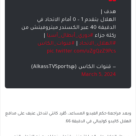
هدف |
الهلال يتقدم 1 – 0 أمام الاتحاد في
الدقيقة 40 عبر الكسندر ميتروفيتش من
ركلة جزاء
#دوري_أبطال_آسيا
|
#الهلال_الاتحاد
|
#قنوات_الكاس
pic.twitter.com/uZgQzZ9Pcs
— قنوات الكاس (@AlkassTVSports)
March 5, 2024
وبعد مراجعة حكم الفيديو المساعد، طُرد كانتي لتدخل عنيف على مدافع
الهلال كاليدو كوليبالي في الدقيقة 66.