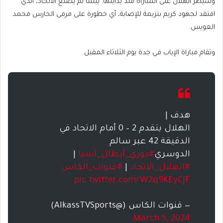
وسيطر الهلال على المباراة منذ بدايتها. بينما لم يصنع الاتحاد، الذي
افتقد لجهود كريم بنزيمة للإصابة، أي خطورة على مرمى الحارس محمد
العويس.
وتقام مباراة الإياب في جدة يوم الثلاثاء المقبل.
هدف |
الهلال يتقدم 2 – 0 أمام الاتحاد في
الدقيقة 42 عبر سالم
الدوسري
#دوري_أبطال_آسيا
|
#الهلال_الاتحاد
|
#قنوات_الكاس
pic.twitter.com/W2q9KEyCJF
— قنوات الكاس (@AlkassTVSports)
March 5, 2024