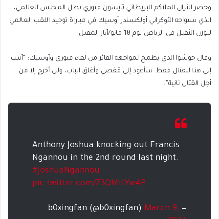
وحضر النزال الملاكم البريطاني تايسون فيوري بطل المجلس العالمي،
الذي سيواجه الأوكراني أولكسندر أوسيك في مباراة توحيد اللقب العالمي
للوزن الثقيل في الرياض يوم 18 مايو/أيار المقبل.
وقال جوشوا الذي يطمح لمواجهة الفائز من لقاء فيوري وأوسيك: “أتيت
إلى هنا للقتال فقط. سأعود إلى قفصي وأغلق الباب، ولن أخرج إلا من
أجل القتال ثانية”.
Anthony Joshua knocking out Francis
Ngannou in the 2nd round last night.
#JoshuaNgannou
pic.twitter.com/73QMtIYw4P
March 9,
— b0xingfan (@b0xingfan)