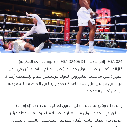
9/3/2024
–
|
آخر تحديث: 9/3/2024
06:34 م (بتوقيت مكة المكرمة)
فاز الملاكم البريطاني أنتوني جوشوا (بطل العالم سابقا مرتين في الوزن
الثقيل) على منافسه الكاميروني المولد فرنسيس نغانو بإسقاطه أرضا 3
مرات في جولتين على حلبة قاعة كينغدوم أرينا في العاصمة السعودية
الرياض أمس الجمعة.
وأسقط جوشوا منافسه بطل الفنون القتالية المختلطة (إم إم إيه)
السابق في الجولة الأولى من المباراة بضربة مباشرة، ثم أسقطه مرتين
أخريين في الجولة الثانية، الأولى بضربتين متلاحقتين باليمنى واليسرى،