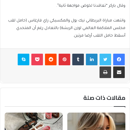
وقال باركر “تعاقدنا لخوض مواجهة ثانية”.
وانتهت مباراة البريطاني نيك بول والمكسيكي راي فارغاس (حامل لقب
مجلس الملاكمة العالمي لوزن الريشة) بالتعادل رغم أن المتحدي
أسقط حامل اللقب أرضا مرتين.
فيسبوك
تويتر
لينكدإن
بينتيريست
بوكيت
سكايب
مشاركة عبر البريد
طباعة
مقالات ذات صلة