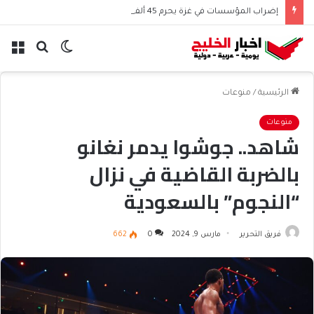
إضراب المؤسسات في غزة يحرم 45 ألف موظف من الرواتب
الوضع
بحث
الق
المظلم
عن
الرئيسية
/
منوعات
منوعات
شاهد.. جوشوا يدمر نغانو
بالضربة القاضية في نزال
“النجوم” بالسعودية
فريق التحرير
مارس 9, 2024
0
662