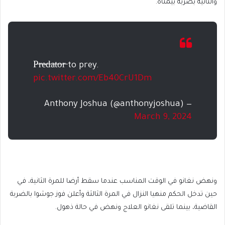
والثانية بضربة بيمناه.
P̶r̶e̶d̶a̶t̶o̶r̶ to prey.
pic.twitter.com/Eb40CrU1Dm
— Anthony Joshua (@anthonyjoshua)
March 9, 2024
ونهض نغانو في الوقت المناسب عندما سقط أرضا للمرة الثانية، في
حين تدخل الحكم منهيا النزال في المرة الثالثة وأعلن فوز جوشوا بالضربة
القاضية، بينما تلقى نغانو العلاج ونهض في حالة ذهول.