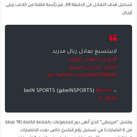
تسجيل هدف التعادل في الدقيقة 68، عبر رأسية متقنة من اللاعب ويلي
أوربان.
لايبتسيغ يعادل ريال مدريد
#دوري_أبطال_أوروبا
#ريال_مدريد_لايبزيغ
pic.twitter.com/wNCQS8Sdtl
March
— beIN SPORTS (@beINSPORTS)
6, 2024
وفشل “ميرينغي” الذي أنهى دور المجموعات بالعلامة الكاملة (18 نقطة
من 6 انتصارات) في تسجيل رقم قياسيّ خاص بعدد الانتصارات