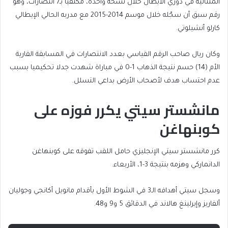
المتتالية في دوري الأبطال خلال نسخة واحدة، مكتفيا بـ7 انتصارات، وهو
رقم سبق أن سجّله خلال موسم 2014-2015 مع مدربه الحالي الإيطالي
كارلو أنشيلوتي.
وكان ريال صاحب الرقم القياسي بعدد الانتصارات في المسابقة القارية
الأم (14) حسم نتيجة الذهاب 1-0 في مباراة شهدت جدلا تحكيميا بسبب
عدم احتساب هدف لأصحاب الأرض بداعي التسلل.
مانشستر سيتي يكرر فوزه على
كوبنهاغن
كرر مانشستر سيتي الإنجليزي حامل اللقب تفوقه على كوبنهاغن
الدانماركي وهزمه بنتيجة 3-1، الأربعاء.
وسجل سيتي أهدافه الـ3 في الشوط الأول بأقدام مانويل أكانجي وجوليان
ألفاريز وإيرلينغ هالاند في الدقائق 5 و9 و48.