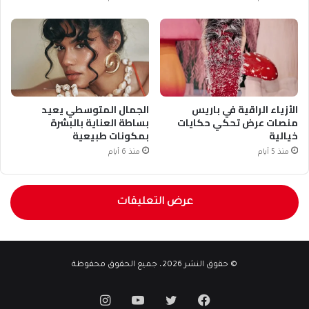
الأزياء الراقية في باريس
الجمال المتوسطي يعيد
منصات عرض تحكي حكايات
بساطة العناية بالبشرة
خيالية
بمكونات طبيعية
منذ 5 أيام
منذ 6 أيام
عرض التعليقات
© حقوق النشر 2026، جميع الحقوق محفوظة
فيسبوك
تويتر
يوتيوب
انستقرام