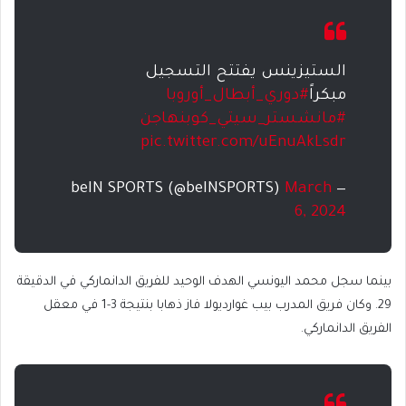
الستيزينس يفتتح التسجيل
مبكراً
#دوري_أبطال_أوروبا
#مانشستر_سيتي_كوبنهاجن
pic.twitter.com/uEnuAkLsdr
March
— beIN SPORTS (@beINSPORTS)
6, 2024
بينما سجل محمد اليونسي الهدف الوحيد للفريق الدانماركي في الدقيقة
29. وكان فريق المدرب بيب غوارديولا فاز ذهابا بنتيجة 3-1 في معقل
الفريق الدانماركي.