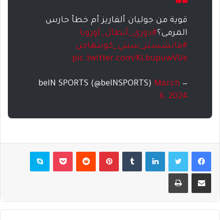
قوية من جوليان ألفاريز أم خطأ حارس
المرمى؟
#دوري_أبطال_أوروبا
#مانشستر_سيتي_كوبنهاجن
pic.twitter.com/KLbupuwVUe
March
— beIN SPORTS (@beINSPORTS)
6, 2024
فيسبوك
تويتر
لينكدإن
بينتيريست
بوكيت
سكايب
مشاركة عبر البريد
طباعة