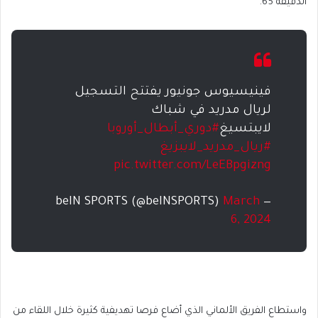
الدقيقة 65.
فينيسيوس جونيور يفتتح التسجيل
لريال مدريد في شباك
لايبتسيغ
#دوري_أبطال_أوروبا
#ريال_مدريد_لايبزيغ
pic.twitter.com/LeEBpgizng
March
— beIN SPORTS (@beINSPORTS)
6, 2024
واستطاع الفريق الألماني الذي أضاع فرصا تهديفية كثيرة خلال اللقاء من