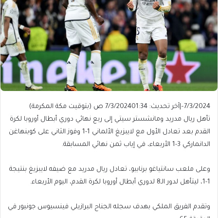
7/3/2024
–
|
آخر تحديث: 7/3/2024
01:34 ص (بتوقيت مكة المكرمة)
تأهل ريال مدريد ومانشستر سيتي إلى ربع نهائي دوري أبطال أوروبا لكرة
القدم بعد تعادل الأول مع لايبزيغ الألماني 1-1 وفوز الثاني على كوبنهاغن
الدانماركي 3-1 الأربعاء، في إياب ثمن نهائي المسابقة.
وعلى ملعب سانتياغو برنابيو، تعادل ريال مدريد مع ضيفه لايبزيغ بنتيجة
1-1، ليتأهل لدور الـ8 لدوري أبطال أوروبا لكرة القدم، اليوم الأربعاء.
وتقدم الفريق الملكي بهدف سجله الجناح البرازيلي فينسيوس جونيور في