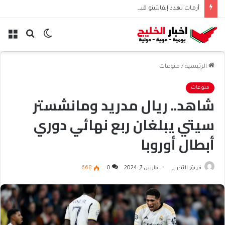
أزمات تهدد إنفانتينو قبل انتخابات الفيفا 2027
الوضع
بحث
الق
المظلم
عن
الرئيسية
/
منوعات
منوعات
شاهد.. ريال مدريد ومانشستر
سيتي يبلغان ربع نهائي دوري
أبطال أوروبا
فريق التحرير
مارس 7, 2024
0
668