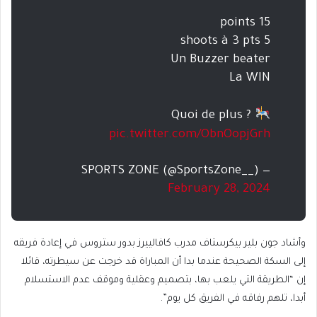
15 points
5 shoots à 3 pts
Un Buzzer beater
La WIN
Quoi de plus ?
pic.twitter.com/ObnOopjGrh
— SPORTS ZONE (@SportsZone__)
February 28, 2024
وأشاد جون بلير بيكرستاف مدرب كافالييرز بدور ستروس في إعادة فريقه
إلى السكة الصحيحة عندما بدا أن المباراة قد خرجت عن سيطرته، قائلا
إن “الطريقة التي يلعب بها، بتصميم وعقلية وموقف عدم الاستسلام
أبدا، تلهم رفاقه في الفريق كل يوم”.