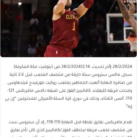
28/2/2024
–
|
آخر تحديث: 28/2/2024
12:14 ص (بتوقيت مكة المكرمة)
سجل ماكس ستروس سلة خارقة من منتصف الملعب قبل 2.6 ثانية
من صافرة النهاية ألهبت الجماهير بملعب روكيت مورغيدج فيلدهاوس،
ومنحت فريقه كليفلاند كافالييرز الفوز على ضيفه دالاس مافريكس 121-
119، أمس الثلاثاء، وذلك في دوري كرة السلة الأميركي للمحترفين “إن بي
إيه”.
تقدم مافريكس بفارق نقطة قبل النهاية 119-118، إلا أن ستروس سدد
من منتصف ملعب فريقه ليخطف الفوز لكافالييرز الذي كان تأخر بفارق