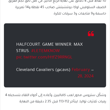
10 نقاط قبل 4 دقائق على نهاية الربع الأخير، في ظل تألق نجم الفريق
الضيف السلوفيني لوكا دونتشيتش صاحب 45 نقطة و14 تمريرة
حاسمة و9 متابعات و3 سرقات للكرة.
HALFCOURT. GAME WINNER. MAX
STRUS.
#LETEMKNOW
pic.twitter.com/HtfZ9RRNGL
February
— Cleveland Cavaliers (@cavs)
28, 2024
وشكّل ستروس محور لعب كافالييرز، وأعاده إلى أجواء اللقاء بتسجيله 4
رميات ثلاثيات تواليا، ليتأخر 112-113 قبل 2.35 دقيقة من النهاية.