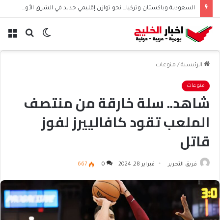
السعودية وباكستان وتركيا… نحو توازن إقليمي جديد في الشرق الأوسط
الوضع
بحث
الق
المظلم
عن
الرئيسية
/
منوعات
منوعات
شاهد.. سلة خارقة من منتصف
الملعب تقود كافالييرز لفوز
قاتل
فريق التحرير
فبراير 28, 2024
0
667