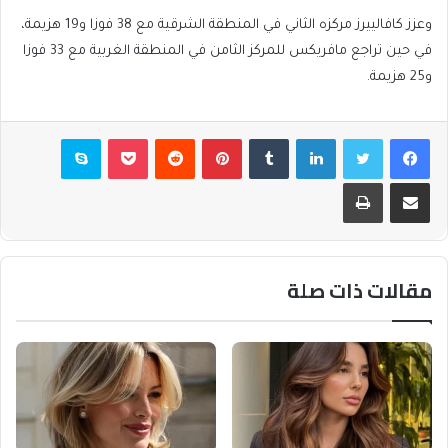
وعزز كافالييرز مركزه الثاني في المنطقة الشرقية مع 38 فوزا و19 هزيمة،
في حين تراجع مافريكس للمركز الثامن في المنطقة الغربية مع 33 فوزا
و25 هزيمة.
فيسبوك
تويتر
لينكدإن
بينتيريست
بوكيت
سكايب
مشاركة عبر البريد
طباعة
مقالات ذات صلة