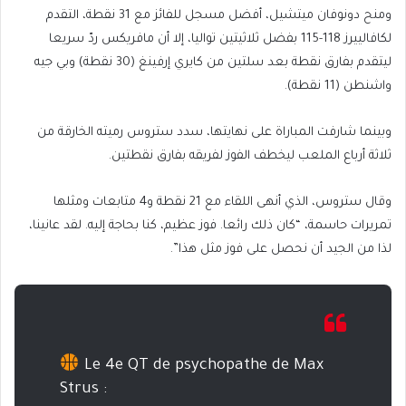
ومنح دونوفان ميتشيل، أفضل مسجل للفائز مع 31 نقطة، التقدم
لكافالييرز 118-115 بفضل ثلاثيتين تواليا، إلا أن مافريكس ردّ سريعا
ليتقدم بفارق نقطة بعد سلتين من كايري إرفينغ (30 نقطة) وبي جيه
واشنطن (11 نقطة).
وبينما شارفت المباراة على نهايتها، سدد ستروس رميته الخارقة من
ثلاثة أرباع الملعب ليخطف الفوز لفريقه بفارق نقطتين.
وقال ستروس، الذي أنهى اللقاء مع 21 نقطة و4 متابعات ومثلها
تمريرات حاسمة، “كان ذلك رائعا. فوز عظيم، كنا بحاجة إليه. لقد عانينا،
لذا من الجيد أن نحصل على فوز مثل هذا”.
Le 4e QT de psychopathe de Max
Strus :