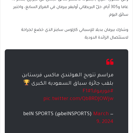
عاما و305 أيام، حلّ البريطاني أوليفر بيرمان في المركز السابع، واختير
سائق اليوم.
وشارك بيرمان بديلا للإسباني كارلوس ساينز الذي خضع لجراحة
لاستئصال الزائدة الدودية.
مراسم تتويج الهولندي ماكس فرستابن
بلقب جائزة سباق السعودية الكبرى
#فورمولا1
#F1
pic.twitter.com/QbBRDJOWjw
March
— beIN SPORTS (@beINSPORTS)
9, 2024