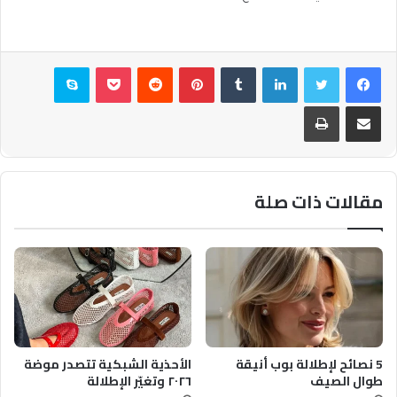
فيسبوك
تويتر
لينكدإن
بينتيريست
بوكيت
سكايب
مشاركة عبر البريد
طباعة
مقالات ذات صلة
5 نصائح لإطلالة بوب أنيقة
الأحذية الشبكية تتصدر موضة
طوال الصيف
٢٠٢٦ وتغيّر الإطلالة