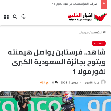
إضراب المؤسسات في غزة يحرم 45 ألف موظف من الرواتب
الوضع
بحث
الق
المظلم
عن
الرئيسية
/
منوعات
منوعات
شاهد.. فرستابن يواصل هيمنته
ويتوج بجائزة السعودية الكبرى
لفورمولا 1
فريق التحرير
مارس 9, 2024
0
655