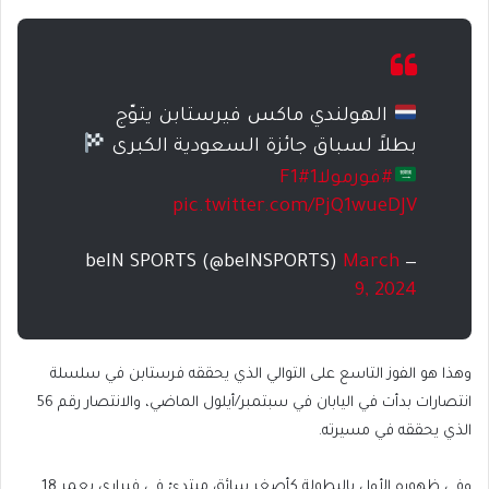
الهولندي ماكس فيرستابن يتوّج
بطلاً لسباق جائزة السعودية الكبرى
#فورمولا1
#F1
pic.twitter.com/PjQ1wueDJV
March
— beIN SPORTS (@beINSPORTS)
9, 2024
وهذا هو الفوز التاسع على التوالي الذي يحققه فرستابن في سلسلة
انتصارات بدأت في اليابان في سبتمبر/أيلول الماضي، والانتصار رقم 56
الذي يحققه في مسيرته.
وفي ظهوره الأول بالبطولة كأصغر سائق مبتدئ في فيراري بعمر 18