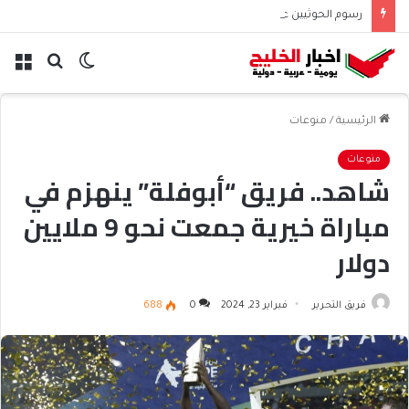
رسوم الحوثيين على باب المندب تعيد حسابات مخاطر الملاحة
الوضع
بحث
الق
المظلم
عن
الرئيسية
/
منوعات
منوعات
شاهد.. فريق “أبوفلة” ينهزم في
مباراة خيرية جمعت نحو 9 ملايين
دولار
فريق التحرير
فبراير 23, 2024
0
688