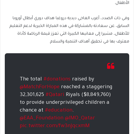
الأطفال.
وفي ذات الصدد، أعرب العاجي ديديه دروغبا هداف دوري أبطال أوروبا
السابق، عن سعادته بالمشاركة في هذه المباراة الخيرية لدعم التعليم
للأطفال، مشيرا إلى معانيها الكبيرة التي تعزز قيمة الرياضة كأداة
معترف بها في تحقيق أهداف التنمية والسلام.
The total
#donations
raised by
@MatchForHope
reached a staggering
32,301,625
#Qatari
Riyals ($8,849,760)
to provide underprivileged children a
chance at
#education
.
@EAA_Foundation
@IMO_Qatar
pic.twitter.com/fw3nJqcxmM