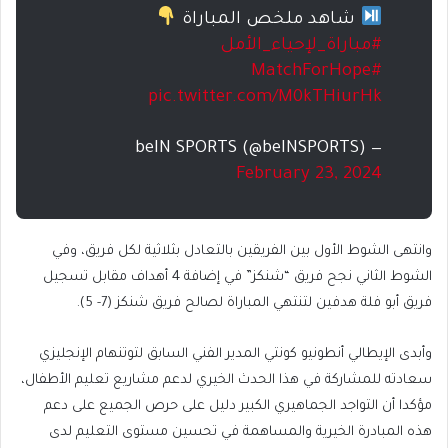
شاهد ملخص المباراة
#مباراة_لإحياء_الأمل
#MatchForHope
pic.twitter.com/M0kTHiurHk
— beIN SPORTS (@beINSPORTS)
February 23, 2024
وانتهى الشوط الأول بين الفريقين بالتعادل بثلاثية لكل فريق، وفي
الشوط الثاني نجح فريق “شنكز” في إضافة 4 أهداف مقابل تسجيل
فريق أبو فلة هدفين لتنتهي المباراة لصالح فريق شنكز (7- 5).
وأبدى الإيطالي أنطونيو كونتي المدير الفني السابق لتوتنهام الإنجليزي
سعادته للمشاركة في هذا الحدث الخيري لدعم مشاريع تعليم الأطفال،
مؤكدا أن التواجد الجماهيري الكبير دليل على حرص الجميع على دعم
هذه المبادرة الخيرية والمساهمة في تحسين مستوى التعليم لدى