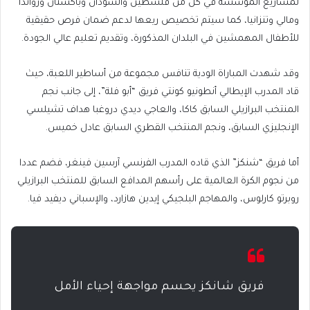
لمشاريع المؤسسة في كل من فلسطين والسودان وباكستان ورواندا
ومالي وتنزانيا، كما سيتم تخصيص ريعها لدعم ضمان فرص حقيقية
للأطفال المهمشين في البلدان المذكورة، وتقديم تعليم عالي الجودة.
وقد شهدت المباراة الودية تنافس مجموعة من أساطير اللعبة، حيث
قاد المدرب الإيطالي أنطونيو كونتي فريق “أبو فلة”، إلى جانب نجم
المنتخب البرازيلي السابق كاكا، والعاجي ديدي دروغبا هداف تشيلسي
الإنجليزي السابق، ونجم المنتخب القطري السابق عادل خميس.
أما فريق “شنكز” الذي قاده المدرب الفرنسي آرسين فينغر، فضم عددا
من نجوم الكرة العالمية على رأسهم المدافع السابق للمنتخب البرازيلي
روبرتو كارلوس، والمهاجم البلجيكي إيدين هازارد، والإسباني ديفيد فيا.
فريق شانكز يحسم مواجهة إحياء الأمل