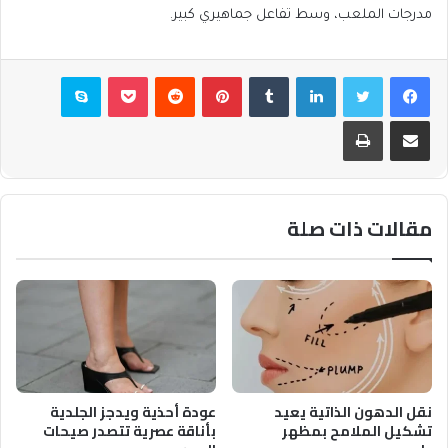
مدرجات الملعب، وسط تفاعل جماهيري كبير.
فيسبوك
تويتر
لينكدإن
بينتيريست
بوكيت
سكايب
مشاركة عبر البريد
طباعة
مقالات ذات صلة
نقل الدهون الذاتية يعيد
عودة أحذية ويدجز الجلدية
تشكيل الملامح بمظهر
بأناقة عصرية تتصدر صيحات